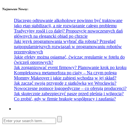
Najnowsze Newsy:
Dlaczego odtruwanie alkoholowe powinno być traktowane
jako etap stabilizacji, a nie rozwiązanie całego problemu
Tradycyjny rosół i co dalej? Propozycje nowoczesnych dań
głównych na elegancki obiad po chrzcie
Jaki język programowania wybrać dla robota? Przegląd
najpopularniejszych rozwiązań w programowaniu robotów
przemysłowych
Jakie efekty można osiągnąć, ćwicząc regularnie w fotelu do
ćwiczeń oporowych?
Jak zorganizować event firmowy? Planowanie krok po kroku
Kompleksowa metamorfoza po ciąży – Na czym polega
Mommy Makeover i jakie zabiegi wchodzą w jej skład?
Jak zacząć swoją przygodę z siatkówką we Wrocławiu?
Nowoczesne pomoce logopedyczne – co oferują producenci?
Jak skutecznie zabezpieczyć paszę przed pleśnią i wilgocią?
Co zrobić, gdy w firmie brakuje współpracy i zaufania?