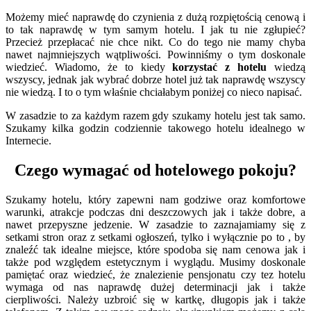
Możemy mieć naprawdę do czynienia z dużą rozpiętością cenową i
to tak naprawdę w tym samym hotelu. I jak tu nie zgłupieć?
Przecież przepłacać nie chce nikt. Co do tego nie mamy chyba
nawet najmniejszych wątpliwości. Powinniśmy o tym doskonale
wiedzieć. Wiadomo, że to kiedy
korzystać z hotelu
wiedzą
wszyscy, jednak jak wybrać dobrze hotel już tak naprawdę wszyscy
nie wiedzą. I to o tym właśnie chciałabym poniżej co nieco napisać.
W zasadzie to za każdym razem gdy szukamy hotelu jest tak samo.
Szukamy kilka godzin codziennie takowego hotelu idealnego w
Internecie.
Czego wymagać od hotelowego pokoju?
Szukamy hotelu, który zapewni nam godziwe oraz komfortowe
warunki, atrakcje podczas dni deszczowych jak i także dobre, a
nawet przepyszne jedzenie. W zasadzie to zaznajamiamy się z
setkami stron oraz z setkami ogłoszeń, tylko i wyłącznie po to , by
znaleźć tak idealne miejsce, które spodoba się nam cenowa jak i
także pod względem estetycznym i wyglądu. Musimy doskonale
pamiętać oraz wiedzieć, że znalezienie pensjonatu czy tez hotelu
wymaga od nas naprawdę dużej determinacji jak i także
cierpliwości. Należy uzbroić się w kartkę, długopis jak i także