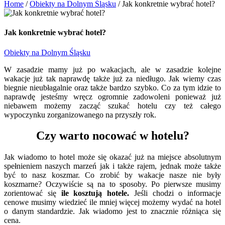
Home
/
Obiekty na Dolnym Śląsku
/
Jak konkretnie wybrać hotel?
Jak konkretnie wybrać hotel?
Obiekty na Dolnym Śląsku
W zasadzie mamy już po wakacjach, ale w zasadzie kolejne
wakacje już tak naprawdę także już za niedługo. Jak wiemy czas
biegnie nieubłagalnie oraz także bardzo szybko.
Co za tym idzie to
naprawdę jesteśmy wręcz ogromnie zadowoleni ponieważ już
niebawem możemy zacząć szukać hotelu czy też całego
wypoczynku zorganizowanego na przyszły rok.
Czy warto nocować w hotelu?
Jak wiadomo to hotel może się okazać już na miejsce absolutnym
spełnieniem naszych marzeń jak i także rajem, jednak może także
być to nasz koszmar. Co zrobić by wakacje nasze nie były
koszmarne? Oczywiście są na to sposoby. Po pierwsze musimy
zorientować się
ile kosztują hotele.
Jeśli chodzi o informacje
cenowe musimy wiedzieć ile mniej więcej możemy wydać na hotel
o danym standardzie. Jak wiadomo jest to znacznie różniąca się
cena.