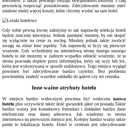
telefonem. Z takim pewnego rodzaju ekwipunkiem możemy z całą
pewnością rozpocząć poszukiwania. Zdecydowanie musimy mieć
ustalone mniej więcej koszty, które chcemy wydać na sam hotel.
Gdy sobie pewną kwotę założymy to tak naprawdę selekcja hoteli
będzie znacznie łatwiejsza. Jednak pamiętać musimy, by nie skupić
się wyłącznie na cenie za nocleg. Musimy jednak także zwrócić
uwagę na różne inne aspekty. Tak naprawdę to liczy się pierwsze
wrażenie. Gdy wchodzimy na internetową stronę danego naszego
hotelu to nie możemy w żadnym wypadku odnieść wrażenie, że ta
strona powstała dopiero przez informatyka, który się uczy lub też,
która jest wykonywana w sposób szablonowy. Tego miejsca wygląd
powinien być zdecydowanie bardzo czytelny. Bez problemu
powinniśmy znaleźć wszelkie zakładki do galerii czy też cennika.
Inne ważne atrybuty hotelu
W miejscu bardzo widocznym powinna być widoczna
nazwa
hotelu
plus oczywiście także ilość gwiazdek jakie on posiada.Także
bardzo ważny jest kontaktowy formularz i dokładne bardzo dane
telefoniczne oraz danej adresowa. Jak wiadomo to strona
internetowa na pierwszym miejscu jest. Kolejny bardzo ważny także
punkt to lokalizacja hotelu. Hotel w centrum jest zdecydowanie