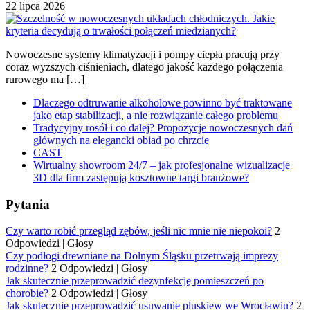
22 lipca 2026
Nowoczesne systemy klimatyzacji i pompy ciepła pracują przy
coraz wyższych ciśnieniach, dlatego jakość każdego połączenia
rurowego ma […]
Dlaczego odtruwanie alkoholowe powinno być traktowane
jako etap stabilizacji, a nie rozwiązanie całego problemu
Tradycyjny rosół i co dalej? Propozycje nowoczesnych dań
głównych na elegancki obiad po chrzcie
CAST
Wirtualny showroom 24/7 – jak profesjonalne wizualizacje
3D dla firm zastępują kosztowne targi branżowe?
Pytania
Czy warto robić przegląd zębów, jeśli nic mnie nie niepokoi?
2
Odpowiedzi
|
Głosy
Czy podłogi drewniane na Dolnym Śląsku przetrwają imprezy
rodzinne?
2 Odpowiedzi
|
Głosy
Jak skutecznie przeprowadzić dezynfekcję pomieszczeń po
chorobie?
2 Odpowiedzi
|
Głosy
Jak skutecznie przeprowadzić usuwanie pluskiew we Wrocławiu?
2