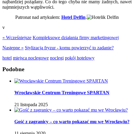
najbardziej pożądany. Co do tego chyba nie mamy żadnych, nawet
najmniejszych wątpliwości.
Patronat nad artykułem:
Hotel Delfin
.
v
« Wcześniejsze
Kompleksowe działania firmy marketingowej
Następne »
Stylizacja fryzur - komu powierzyć to zadanie?
hotel
miejsca noclegowe
noclegi
pokój hotelowy
Podobne
Wrocławskie Centrum Treningowe SPARTAN
21 listopada 2025
Gość z zagranicy – co warto pokazać mu we Wrocławiu?
11 sierpnia 2020