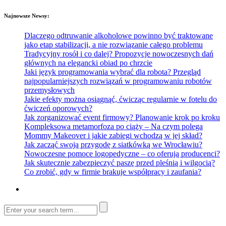
Najnowsze Newsy:
Dlaczego odtruwanie alkoholowe powinno być traktowane
jako etap stabilizacji, a nie rozwiązanie całego problemu
Tradycyjny rosół i co dalej? Propozycje nowoczesnych dań
głównych na elegancki obiad po chrzcie
Jaki język programowania wybrać dla robota? Przegląd
najpopularniejszych rozwiązań w programowaniu robotów
przemysłowych
Jakie efekty można osiągnąć, ćwicząc regularnie w fotelu do
ćwiczeń oporowych?
Jak zorganizować event firmowy? Planowanie krok po kroku
Kompleksowa metamorfoza po ciąży – Na czym polega
Mommy Makeover i jakie zabiegi wchodzą w jej skład?
Jak zacząć swoją przygodę z siatkówką we Wrocławiu?
Nowoczesne pomoce logopedyczne – co oferują producenci?
Jak skutecznie zabezpieczyć paszę przed pleśnią i wilgocią?
Co zrobić, gdy w firmie brakuje współpracy i zaufania?