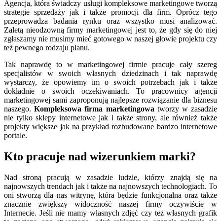
Agencja, która świadczy usługi kompleksowe marketingowe tworzą
strategie sprzedaży jak i także promocji dla firm. Oprócz tego
przeprowadza badania rynku oraz wszystko musi analizować.
Zaletą nieodzowną firmy marketingowej jest to, że gdy się do niej
zgłaszamy nie musimy mieć gotowego w naszej głowie projektu czy
też pewnego rodzaju planu.
Tak naprawdę to w marketingowej firmie pracuje cały szereg
specjalistów w swoich własnych dziedzinach i tak naprawdę
wystarczy, że opowiemy im o swoich potrzebach jak i także
dokładnie o swoich oczekiwaniach. To pracownicy agencji
marketingowej sami zaproponują najlepsze rozwiązanie dla biznesu
naszego.
Kompleksowa firma marketingowa
tworzy w zasadzie
nie tylko sklepy internetowe jak i także strony, ale również także
projekty większe jak na przykład rozbudowane bardzo internetowe
portale.
Kto pracuje nad wizerunkiem marki?
Nad stroną pracują w zasadzie ludzie, którzy znajdą się na
najnowszych trendach jak i także na najnowszych technologiach. To
oni stworzą dla nas witrynę, która będzie funkcjonalna oraz także
znacznie zwiększy widoczność naszej firmy oczywiście w
Internecie. Jeśli nie mamy własnych zdjęć czy też własnych grafik