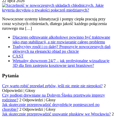
22 lipca 2026
Nowoczesne systemy klimatyzacji i pompy ciepła pracują przy
coraz wyższych ciśnieniach, dlatego jakość każdego połączenia
rurowego ma […]
Dlaczego odtruwanie alkoholowe powinno być traktowane
jako etap stabilizacji, a nie rozwiązanie całego problemu
Tradycyjny rosół i co dalej? Propozycje nowoczesnych dań
głównych na elegancki obiad po chrzcie
CAST
Wirtualny showroom 24/7 – jak profesjonalne wizualizacje
3D dla firm zastępują kosztowne targi branżowe?
Pytania
Czy warto robić przegląd zębów, jeśli nic mnie nie niepokoi?
2
Odpowiedzi
|
Głosy
Czy podłogi drewniane na Dolnym Śląsku przetrwają imprezy
rodzinne?
2 Odpowiedzi
|
Głosy
Jak skutecznie przeprowadzić dezynfekcję pomieszczeń po
chorobie?
2 Odpowiedzi
|
Głosy
Jak skutecznie przeprowadzić usuwanie pluskiew we Wrocławiu?
2