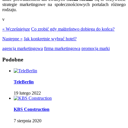
strategie marketingowe na społecznościowych portalach różnego
rodzaju.
v
« Wcześniejsze
Co zrobić gdy małżeństwo dobiega do końca?
Następne »
Jak konkretnie wybrać hotel?
agencja marketingowa
firma marketingowa
promocja marki
Podobne
TeleBerlin
19 lutego 2022
KBS Construction
7 sierpnia 2020