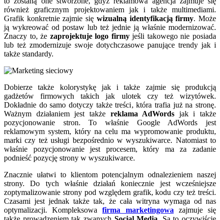
to zostaną one stworzone, gdyż reklamowa agencja zajmuje się
również graficznym projektowaniem jak i także multimediami.
Grafik konkretnie zajmie się
wizualną identyfikacją firmy
. Może
ją wykreować od postaw lub też jednie ją właśnie modernizować.
Znaczy to, że
zaprojektuje logo firmy
jeśli takowego nie posiada
lub też zmodernizuje swoje dotychczasowe panujące trendy jak i
także standardy.
Dobierze także kolorystykę jak i także zajmie się produkcją
gadżetów firmowych takich jak ulotek czy też wizytówek.
Dokładnie do samo dotyczy także treści, która trafia już na stronę.
Ważnym działaniem jest także
reklama AdWords
jak i także
pozycjonowanie stron. To właśnie Google AdWords jest
reklamowym system, który na celu ma wypromowanie produktu,
marki czy też usługi bezpośrednio w wyszukiwarce. Natomiast to
właśnie pozycjonowanie jest procesem, który ma za zadanie
podnieść pozycję strony w wyszukiwarce.
Znacznie ułatwi to klientom potencjalnym odnalezieniem naszej
strony. Do tych właśnie działań koniecznie jest wcześniejsze
zoptymalizowanie strony pod względem grafik, kodu czy też treści.
Czasami jest jednak także tak, że cała witryna wymaga od nas
optymalizacji. Kompleksowa
firma marketingowa
zajmuje się
także prowadzeniem tak zwanych
Social Media.
Są to oczywiście