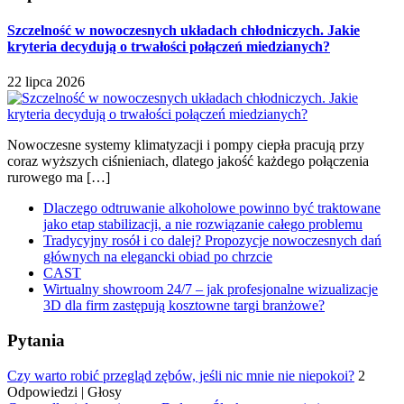
Szczelność w nowoczesnych układach chłodniczych. Jakie
kryteria decydują o trwałości połączeń miedzianych?
22 lipca 2026
Nowoczesne systemy klimatyzacji i pompy ciepła pracują przy
coraz wyższych ciśnieniach, dlatego jakość każdego połączenia
rurowego ma […]
Dlaczego odtruwanie alkoholowe powinno być traktowane
jako etap stabilizacji, a nie rozwiązanie całego problemu
Tradycyjny rosół i co dalej? Propozycje nowoczesnych dań
głównych na elegancki obiad po chrzcie
CAST
Wirtualny showroom 24/7 – jak profesjonalne wizualizacje
3D dla firm zastępują kosztowne targi branżowe?
Pytania
Czy warto robić przegląd zębów, jeśli nic mnie nie niepokoi?
2
Odpowiedzi
|
Głosy