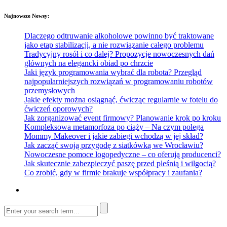
Najnowsze Newsy:
Dlaczego odtruwanie alkoholowe powinno być traktowane
jako etap stabilizacji, a nie rozwiązanie całego problemu
Tradycyjny rosół i co dalej? Propozycje nowoczesnych dań
głównych na elegancki obiad po chrzcie
Jaki język programowania wybrać dla robota? Przegląd
najpopularniejszych rozwiązań w programowaniu robotów
przemysłowych
Jakie efekty można osiągnąć, ćwicząc regularnie w fotelu do
ćwiczeń oporowych?
Jak zorganizować event firmowy? Planowanie krok po kroku
Kompleksowa metamorfoza po ciąży – Na czym polega
Mommy Makeover i jakie zabiegi wchodzą w jej skład?
Jak zacząć swoją przygodę z siatkówką we Wrocławiu?
Nowoczesne pomoce logopedyczne – co oferują producenci?
Jak skutecznie zabezpieczyć paszę przed pleśnią i wilgocią?
Co zrobić, gdy w firmie brakuje współpracy i zaufania?