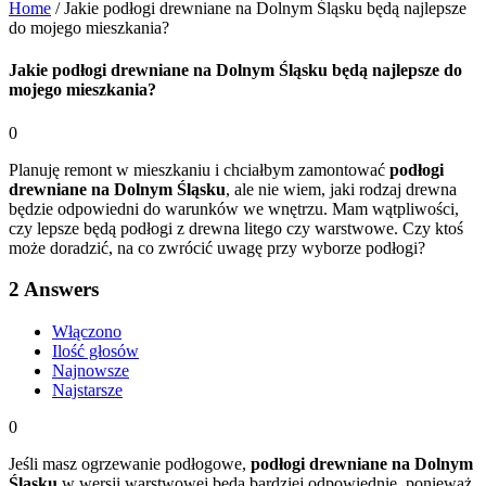
Home
/
Jakie podłogi drewniane na Dolnym Śląsku będą najlepsze
do mojego mieszkania?
Jakie podłogi drewniane na Dolnym Śląsku będą najlepsze do
mojego mieszkania?
0
Planuję remont w mieszkaniu i chciałbym zamontować
podłogi
drewniane na Dolnym Śląsku
, ale nie wiem, jaki rodzaj drewna
będzie odpowiedni do warunków we wnętrzu. Mam wątpliwości,
czy lepsze będą podłogi z drewna litego czy warstwowe. Czy ktoś
może doradzić, na co zwrócić uwagę przy wyborze podłogi?
2
Answers
Włączono
Ilość głosów
Najnowsze
Najstarsze
0
Jeśli masz ogrzewanie podłogowe,
podłogi drewniane na Dolnym
Śląsku
w wersji warstwowej będą bardziej odpowiednie, ponieważ