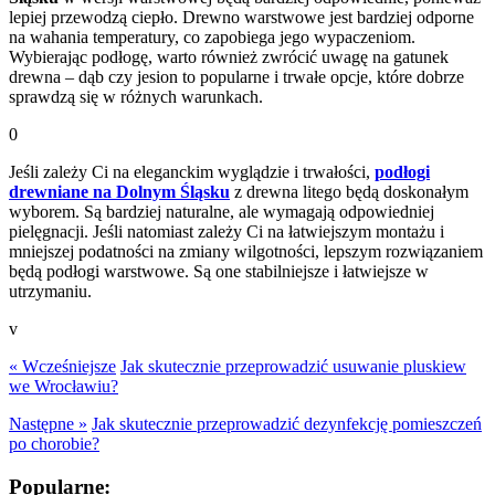
lepiej przewodzą ciepło. Drewno warstwowe jest bardziej odporne
na wahania temperatury, co zapobiega jego wypaczeniom.
Wybierając podłogę, warto również zwrócić uwagę na gatunek
drewna – dąb czy jesion to popularne i trwałe opcje, które dobrze
sprawdzą się w różnych warunkach.
0
Jeśli zależy Ci na eleganckim wyglądzie i trwałości,
podłogi
drewniane na Dolnym Śląsku
z drewna litego będą doskonałym
wyborem. Są bardziej naturalne, ale wymagają odpowiedniej
pielęgnacji. Jeśli natomiast zależy Ci na łatwiejszym montażu i
mniejszej podatności na zmiany wilgotności, lepszym rozwiązaniem
będą podłogi warstwowe. Są one stabilniejsze i łatwiejsze w
utrzymaniu.
v
« Wcześniejsze
Jak skutecznie przeprowadzić usuwanie pluskiew
we Wrocławiu?
Następne »
Jak skutecznie przeprowadzić dezynfekcję pomieszczeń
po chorobie?
Popularne: