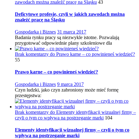
zawodach można znaleźć pracę na Śląsku
43
Deficytowe profesje, czyli w jakich zawodach można
znaleźć pracę na Śląsku
Gospodarka i Biznes
31 marca 2017
Badania rynku pracy są niezwykle istotne. Pozwalają
przygotować odpowiednie plany szkoleniowe dla
Brak komentarzy
do Prawo karne – co powinieneś wiedzieć?
55
Prawo karne – co powinieneś wiedzieć?
Gospodarka i Biznes
9 marca 2017
Czyn ludzki, jako czyn zabroniony może mieć formę
przestępstwa:
Brak komentarzy
do Elementy identyfikacji wizualnej firmy –
czyli o tym co wpływa na postrzeganie marki
104
Elementy identyfikacji wizualnej firmy – czyli o tym co
wpływa na postrzeganie marki