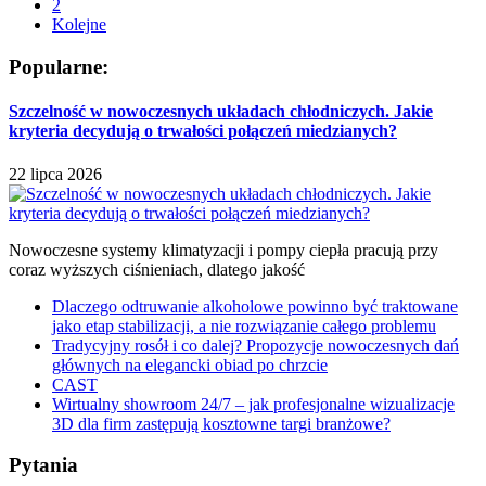
2
Kolejne
Popularne:
Szczelność w nowoczesnych układach chłodniczych. Jakie
kryteria decydują o trwałości połączeń miedzianych?
22 lipca 2026
Nowoczesne systemy klimatyzacji i pompy ciepła pracują przy
coraz wyższych ciśnieniach, dlatego jakość
Dlaczego odtruwanie alkoholowe powinno być traktowane
jako etap stabilizacji, a nie rozwiązanie całego problemu
Tradycyjny rosół i co dalej? Propozycje nowoczesnych dań
głównych na elegancki obiad po chrzcie
CAST
Wirtualny showroom 24/7 – jak profesjonalne wizualizacje
3D dla firm zastępują kosztowne targi branżowe?
Pytania