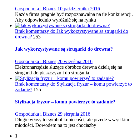
Gospodarka i Biznes
10 października 2016
Każda firma pragnie być rozpoznawalna na tle konkurencji.
Aby odpowiednio wyróżnić się na rynku
Brak komentarzy
do Jak wykorzystywane są strugarki do
drewna?
253
Jak wykorzystywane są strugarki do drewna?
Gospodarka i Biznes
20 września 2016
Elektronarzędzie służące obróbce drewna dzielą się na
strugarki do płaszczyzn i do strugania
Brak komentarzy
do Stylizacja fryzur – komu powierzyć to
zadanie?
155
Stylizacja fryzur – komu powierzyć to zadanie?
Gospodarka i Biznes
29 sierpnia 2016
Długie włosy to symbol kobiecości, ale przede wszystkim
młodości. Dowodem na to jest chociażby
1