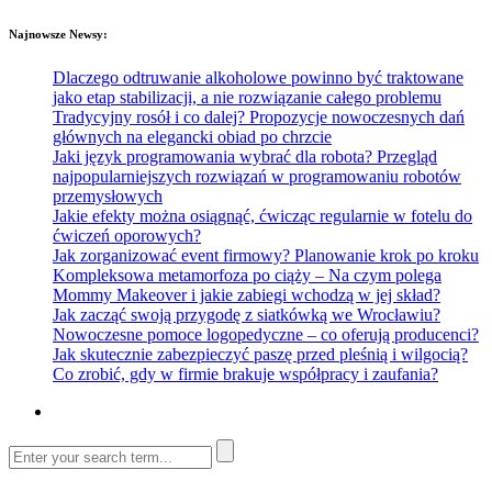
Najnowsze Newsy:
Dlaczego odtruwanie alkoholowe powinno być traktowane
jako etap stabilizacji, a nie rozwiązanie całego problemu
Tradycyjny rosół i co dalej? Propozycje nowoczesnych dań
głównych na elegancki obiad po chrzcie
Jaki język programowania wybrać dla robota? Przegląd
najpopularniejszych rozwiązań w programowaniu robotów
przemysłowych
Jakie efekty można osiągnąć, ćwicząc regularnie w fotelu do
ćwiczeń oporowych?
Jak zorganizować event firmowy? Planowanie krok po kroku
Kompleksowa metamorfoza po ciąży – Na czym polega
Mommy Makeover i jakie zabiegi wchodzą w jej skład?
Jak zacząć swoją przygodę z siatkówką we Wrocławiu?
Nowoczesne pomoce logopedyczne – co oferują producenci?
Jak skutecznie zabezpieczyć paszę przed pleśnią i wilgocią?
Co zrobić, gdy w firmie brakuje współpracy i zaufania?