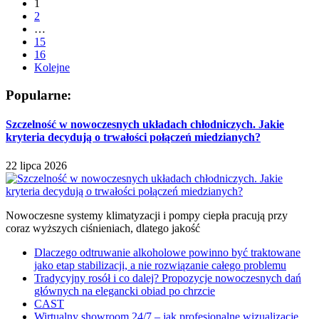
1
2
…
15
16
Kolejne
Popularne:
Szczelność w nowoczesnych układach chłodniczych. Jakie
kryteria decydują o trwałości połączeń miedzianych?
22 lipca 2026
Nowoczesne systemy klimatyzacji i pompy ciepła pracują przy
coraz wyższych ciśnieniach, dlatego jakość
Dlaczego odtruwanie alkoholowe powinno być traktowane
jako etap stabilizacji, a nie rozwiązanie całego problemu
Tradycyjny rosół i co dalej? Propozycje nowoczesnych dań
głównych na elegancki obiad po chrzcie
CAST
Wirtualny showroom 24/7 – jak profesjonalne wizualizacje