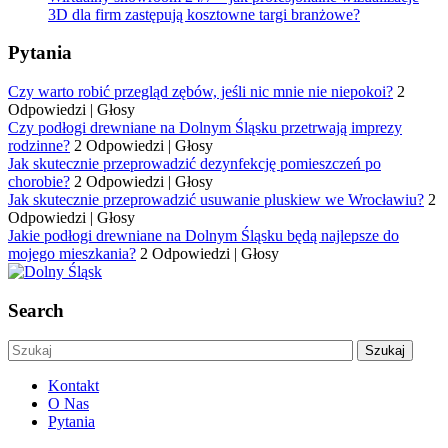
3D dla firm zastępują kosztowne targi branżowe?
Pytania
Czy warto robić przegląd zębów, jeśli nic mnie nie niepokoi?
2
Odpowiedzi
|
Głosy
Czy podłogi drewniane na Dolnym Śląsku przetrwają imprezy
rodzinne?
2 Odpowiedzi
|
Głosy
Jak skutecznie przeprowadzić dezynfekcję pomieszczeń po
chorobie?
2 Odpowiedzi
|
Głosy
Jak skutecznie przeprowadzić usuwanie pluskiew we Wrocławiu?
2
Odpowiedzi
|
Głosy
Jakie podłogi drewniane na Dolnym Śląsku będą najlepsze do
mojego mieszkania?
2 Odpowiedzi
|
Głosy
Search
Kontakt
O Nas
Pytania