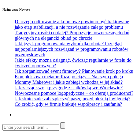
Najnowsze Newsy:
Dlaczego odtruwanie alkoholowe powinno być traktowane
jako etap stabilizacji, a nie rozwiązanie całego problemu
Tradycyjny rosół i co dalej? Propozycje nowoczesnych dań
głównych na elegancki obiad po chrzcie
Jaki język programowania wybrać dla robota? Przegląd
najpopularniejszych rozwiązań w programowaniu robotów
przemysłowych
Jakie efekty można osiągnąć, ćwicząc regularnie w fotelu do
ćwiczeń oporowych?
Jak zorganizować event firmowy? Planowanie krok po kroku
Kompleksowa metamorfoza po ciąży – Na czym polega
Mommy Makeover i jakie zabiegi wchodzą w jej skład?
Jak zacząć swoją przygodę z siatkówką we Wrocławiu?
Nowoczesne pomoce logopedyczne – co oferują producenci?
Jak skutecznie zabezpieczyć paszę przed pleśnią i wilgocią?
Co zrobić, gdy w firmie brakuje współpracy i zaufania?