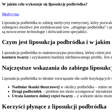
W jakim celu wykonuje się liposukcję podbródka?
Medycyna
Liposukcja podbródka to zabieg medycyny estetycznej, który pozwal
zabiegowi możliwe jest zredukowanie tzw. „drugiego podbródka” i prz
są nowoczesne technologie i doświadczeni specjaliści.
Czym jest liposukcja podbródka i w jakim 
Liposukcja podbródka to małoinwazyjna procedura, której celem jest
konturu twarzy
i uzyskaniem bardziej zdefiniowanego profilu. Jest 
Najczęstsze wskazania do zabiegu liposuk
Liposukcja podbródka to idealne rozwiązanie dla osób borykających
Nadmiar tkanki tłuszczowej
w okolicy podbródka – mimo stos
Drugi podbródek
– problem ten może występować niezależnie 
Utrata konturu dolnej części twarzy
– z wiekiem skóra może t
Korzyści płynące z liposukcji podbródka