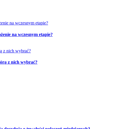
żenie na wczesnym etapie?
tórą z nich wybrać?
ia decydują o trwałości połączeń miedzianych?