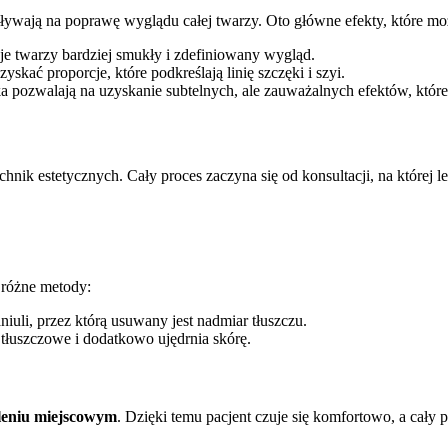
pływają na poprawę wyglądu całej twarzy. Oto główne efekty, które mo
je twarzy bardziej smukły i zdefiniowany wygląd.
skać proporcje, które podkreślają linię szczęki i szyi.
a pozwalają na uzyskanie subtelnych, ale zauważalnych efektów, które
nik estetycznych. Cały proces zaczyna się od konsultacji, na której l
ę różne metody:
iuli, przez którą usuwany jest nadmiar tłuszczu.
i tłuszczowe i dodatkowo ujędrnia skórę.
leniu miejscowym
. Dzięki temu pacjent czuje się komfortowo, a cały p