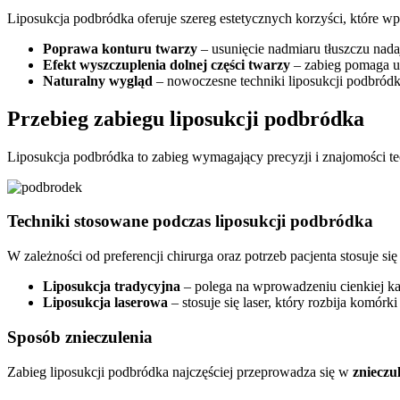
Liposukcja podbródka oferuje szereg estetycznych korzyści, które w
Poprawa konturu twarzy
– usunięcie nadmiaru tłuszczu nada
Efekt wyszczuplenia dolnej części twarzy
– zabieg pomaga uzy
Naturalny wygląd
– nowoczesne techniki liposukcji podbródk
Przebieg zabiegu liposukcji podbródka
Liposukcja podbródka to zabieg wymagający precyzji i znajomości tech
Techniki stosowane podczas liposukcji podbródka
W zależności od preferencji chirurga oraz potrzeb pacjenta stosuje si
Liposukcja tradycyjna
– polega na wprowadzeniu cienkiej kan
Liposukcja laserowa
– stosuje się laser, który rozbija komórk
Sposób znieczulenia
Zabieg liposukcji podbródka najczęściej przeprowadza się w
znieczu