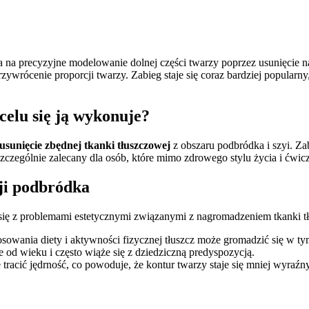
a na precyzyjne modelowanie dolnej części twarzy poprzez usunięcie 
ywrócenie proporcji twarzy. Zabieg staje się coraz bardziej popularn
celu się ją wykonuje?
usunięcie zbędnej tkanki tłuszczowej
z obszaru podbródka i szyi. Za
szczególnie zalecany dla osób, które mimo zdrowego stylu życia i ćwic
cji podbródka
 się z problemami estetycznymi związanymi z nagromadzeniem tkanki t
owania diety i aktywności fizycznej tłuszcz może gromadzić się w ty
od wieku i często wiąże się z dziedziczną predyspozycją.
racić jędrność, co powoduje, że kontur twarzy staje się mniej wyraźny