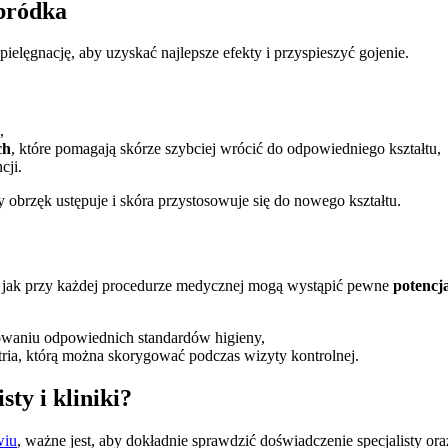
dbródka
ielęgnację, aby uzyskać najlepsze efekty i przyspieszyć gojenie.
,
ch
, które pomagają skórze szybciej wrócić do odpowiedniego kształtu,
cji.
y obrzęk ustępuje i skóra przystosowuje się do nowego kształtu.
, jak przy każdej procedurze medycznej mogą wystąpić pewne
potencj
owaniu odpowiednich standardów higieny,
ria, którą można skorygować podczas wizyty kontrolnej.
ty i kliniki?
wiu
, ważne jest, aby dokładnie sprawdzić doświadczenie specjalisty or