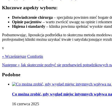
Kluczowe aspekty wyboru:
Doświadczenie chirurga
– specjalista powinien mieć bogate 
Opinie pacjentów
– warto zwrócić uwagę na opinie i rekomenda
Higiena i standardy
– klinika powinna spełniać wysokie standa
Podsumowując, liposukcja podbródka to skuteczna metoda modelowan
profesjonalnej kliniki można uzyskać trwałe i satysfakcjonujące rezul
v
« Wcześniejsze
Comfortis
Następne »
Jak skutecznie pozbyć się przebarwień potrądzikowych n
Podobne
Co można zrobić, gdy wygląd miejsc intymnych wpływa na p
16 czerwca 2025