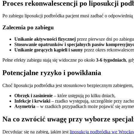
Proces rekonwalescencji po liposukcji po
Po zabiegu liposukcji podbródka pacjent musi zadbać o odpowiednią p
Zalecenia po zabiegu
Unikanie aktywności fizycznej
przez pierwsze dni po zabiegu
Stosowanie opatrunków i specjalnych pasów kompresyjny
Unikanie gorących kąpieli i sauny
przez okres rekonwalescen
Pełne efekty zabiegu stają się widoczne po około
3-6 tygodniach
, gd
Potencjalne ryzyko i powikłania
Choć liposukcja podbródka jest stosunkowo bezpiecznym zabiegiem
Obrzęk i zasinienie
– które ustępują po kilku dniach,
Infekcje i krwiaki
– rzadko występują, szczególnie przy zach
Asymetria
– w rzadkich przypadkach może pojawić się asymet
Na co zwrócić uwagę przy wyborze specjalis
Decydując się na zabieg, jakim jest
liposukcja podbródka we Wrocła