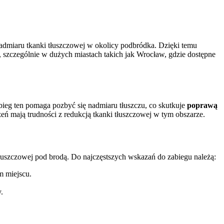
nadmiaru tkanki tłuszczowej w okolicy podbródka. Dzięki temu
y, szczególnie w dużych miastach takich jak Wrocław, gdzie dostępne
bieg ten pomaga pozbyć się nadmiaru tłuszczu, co skutkuje
poprawą
zeń mają trudności z redukcją tkanki tłuszczowej w tym obszarze.
łuszczowej pod brodą. Do najczęstszych wskazań do zabiegu należą:
m miejscu.
.