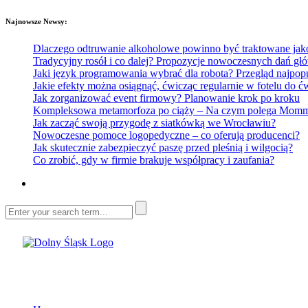
Najnowsze Newsy:
Dlaczego odtruwanie alkoholowe powinno być traktowane jako e
Tradycyjny rosół i co dalej? Propozycje nowoczesnych dań głó
Jaki język programowania wybrać dla robota? Przegląd najp
Jakie efekty można osiągnąć, ćwicząc regularnie w fotelu do
Jak zorganizować event firmowy? Planowanie krok po kroku
Kompleksowa metamorfoza po ciąży – Na czym polega Mommy 
Jak zacząć swoją przygodę z siatkówką we Wrocławiu?
Nowoczesne pomoce logopedyczne – co oferują producenci?
Jak skutecznie zabezpieczyć paszę przed pleśnią i wilgocią?
Co zrobić, gdy w firmie brakuje współpracy i zaufania?
Dolny Śląsk