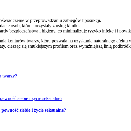
doświadczenie w przeprowadzaniu zabiegów liposukcji.
cje osób, które korzystały z usług kliniki.
rdy bezpieczeństwa i higieny, co minimalizuje ryzyko infekcji i powik
ia konturów twarzy, która pozwala na uzyskanie naturalnego efektu w
taty, ciesząc się smuklejszym profilem oraz wyraźniejszą linią podbródk
a twarzy?
ewność siebie i życie seksualne?