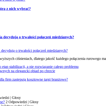
tórą z nich wybrać?
ia decydują o trwałości połączeń miedzianych?
 wyższych ciśnieniach, dlatego jakość każdego połączenia rurowego m
tap stabilizacji, a nie rozwiązanie całego problemu
wnych na elegancki obiad po chrzcie
dla firm zastępują kosztowne targi branżowe?
wiedzi
|
Głosy
ne?
2 Odpowiedzi
|
Głosy