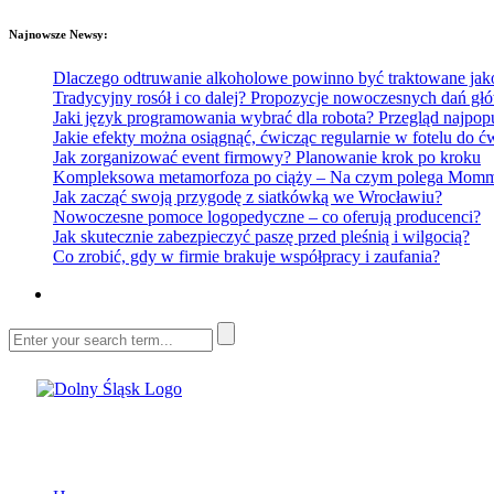
Najnowsze Newsy:
Dlaczego odtruwanie alkoholowe powinno być traktowane jako e
Tradycyjny rosół i co dalej? Propozycje nowoczesnych dań głó
Jaki język programowania wybrać dla robota? Przegląd najp
Jakie efekty można osiągnąć, ćwicząc regularnie w fotelu do
Jak zorganizować event firmowy? Planowanie krok po kroku
Kompleksowa metamorfoza po ciąży – Na czym polega Mommy 
Jak zacząć swoją przygodę z siatkówką we Wrocławiu?
Nowoczesne pomoce logopedyczne – co oferują producenci?
Jak skutecznie zabezpieczyć paszę przed pleśnią i wilgocią?
Co zrobić, gdy w firmie brakuje współpracy i zaufania?
Dolny Śląsk