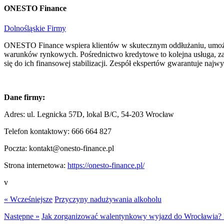
ONESTO Finance
Dolnośląskie Firmy
ONESTO Finance wspiera klientów w skutecznym oddłużaniu, umożliwi
warunków rynkowych. Pośrednictwo kredytowe to kolejna usługa, zap
się do ich finansowej stabilizacji. Zespół ekspertów gwarantuje najwy
Dane firmy:
Adres:
ul. Legnicka 57D, lokal B/C, 54-203 Wrocław
Telefon kontaktowy:
666 664 827
Poczta:
kontakt@onesto-finance.pl
Strona internetowa:
https://onesto-finance.pl/
v
« Wcześniejsze
Przyczyny nadużywania alkoholu
Następne »
Jak zorganizować walentynkowy wyjazd do Wrocławia? P