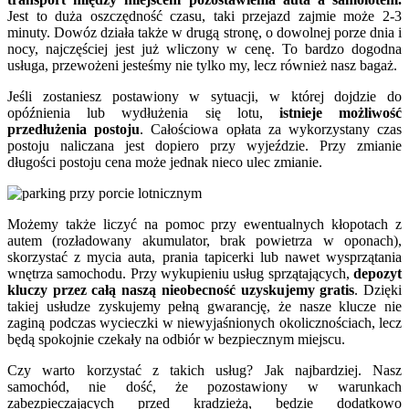
Jest to duża oszczędność czasu, taki przejazd zajmie może 2-3
minuty. Dowóz działa także w drugą stronę, o dowolnej porze dnia i
nocy, najczęściej jest już wliczony w cenę. To bardzo dogodna
usługa, przewożeni jesteśmy nie tylko my, lecz również nasz bagaż.
Jeśli zostaniesz postawiony w sytuacji, w której dojdzie do
opóźnienia lub wydłużenia się lotu,
istnieje możliwość
przedłużenia postoju
. Całościowa opłata za wykorzystany czas
postoju naliczana jest dopiero przy wyjeździe. Przy zmianie
długości postoju cena może jednak nieco ulec zmianie.
Możemy także liczyć na pomoc przy ewentualnych kłopotach z
autem (rozładowany akumulator, brak powietrza w oponach),
skorzystać z mycia auta, prania tapicerki lub nawet wysprzątania
wnętrza samochodu. Przy wykupieniu usług sprzątających,
depozyt
kluczy przez całą naszą nieobecność uzyskujemy gratis
. Dzięki
takiej usłudze zyskujemy pełną gwarancję, że nasze klucze nie
zaginą podczas wycieczki w niewyjaśnionych okolicznościach, lecz
będą spokojnie czekały na odbiór w bezpiecznym miejscu.
Czy warto korzystać z takich usług? Jak najbardziej. Nasz
samochód, nie dość, że pozostawiony w warunkach
zabezpieczających przed kradzieżą, będzie dodatkowo