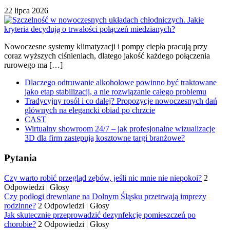
22 lipca 2026
Nowoczesne systemy klimatyzacji i pompy ciepła pracują przy
coraz wyższych ciśnieniach, dlatego jakość każdego połączenia
rurowego ma […]
Dlaczego odtruwanie alkoholowe powinno być traktowane
jako etap stabilizacji, a nie rozwiązanie całego problemu
Tradycyjny rosół i co dalej? Propozycje nowoczesnych dań
głównych na elegancki obiad po chrzcie
CAST
Wirtualny showroom 24/7 – jak profesjonalne wizualizacje
3D dla firm zastępują kosztowne targi branżowe?
Pytania
Czy warto robić przegląd zębów, jeśli nic mnie nie niepokoi?
2
Odpowiedzi
|
Głosy
Czy podłogi drewniane na Dolnym Śląsku przetrwają imprezy
rodzinne?
2 Odpowiedzi
|
Głosy
Jak skutecznie przeprowadzić dezynfekcję pomieszczeń po
chorobie?
2 Odpowiedzi
|
Głosy