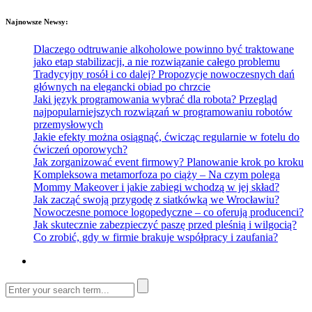
Najnowsze Newsy:
Dlaczego odtruwanie alkoholowe powinno być traktowane
jako etap stabilizacji, a nie rozwiązanie całego problemu
Tradycyjny rosół i co dalej? Propozycje nowoczesnych dań
głównych na elegancki obiad po chrzcie
Jaki język programowania wybrać dla robota? Przegląd
najpopularniejszych rozwiązań w programowaniu robotów
przemysłowych
Jakie efekty można osiągnąć, ćwicząc regularnie w fotelu do
ćwiczeń oporowych?
Jak zorganizować event firmowy? Planowanie krok po kroku
Kompleksowa metamorfoza po ciąży – Na czym polega
Mommy Makeover i jakie zabiegi wchodzą w jej skład?
Jak zacząć swoją przygodę z siatkówką we Wrocławiu?
Nowoczesne pomoce logopedyczne – co oferują producenci?
Jak skutecznie zabezpieczyć paszę przed pleśnią i wilgocią?
Co zrobić, gdy w firmie brakuje współpracy i zaufania?