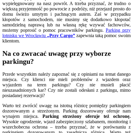
wypielęgnowany na nasz powrót. A trzeba przyznać, że trudno o
większą przyjemność po powrocie z podróży, niż przejazd prosto do
domu świeżo umytym i pachnącym autem. Zaś w przypadku
kłopotów z samochodem, nie musimy się dodatkowo kłopotać
samodzielną naprawą lub na własną rękę wzywać fachowców,
możemy poprosić o pomoc pracowników parkingu.
Parking przy
lotnisku we Wrocławiu
„Przy Cargo”
zapewnia taką pomoc swoim
klientom.
Na co zwracać uwagę przy wyborze
parkingu?
Przede wszystkim należy zapoznać się z opiniami na temat danego
miejsca. Czy klienci nie mieli problemów z wjazdem oraz
wyjazdem na teren parkingu? Czy nie musieli płacić
nieuzasadnionych kar? Czy nie zostali odesłani z parkingu, mimo
posiadanej rezerwacji?
Warto też zwrócić uwagę na istotną różnicę pomiędzy parkingiem
dozorowanym a strzeżonym. Parking dozorowany oferuje nam
wynajem miejsca.
Parking strzeżony oferuje też ochronę.
Wysokie ogrodzenie, wjazd zabezpieczony szlabanem, monitoring i
wszechobecna ochrona – trzeba przyznać, że w porównaniu z
parkingiem dozorowanym to zasadnicza różnica. Warto też