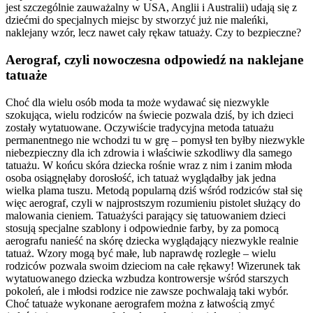
jest szczególnie zauważalny w USA, Anglii i Australii) udają się z
dziećmi do specjalnych miejsc by stworzyć już nie maleńki,
naklejany wzór, lecz nawet cały rękaw tatuaży. Czy to bezpieczne?
Aerograf, czyli nowoczesna odpowiedź na naklejane
tatuaże
Choć dla wielu osób moda ta może wydawać się niezwykle
szokująca, wielu rodziców na świecie pozwala dziś, by ich dzieci
zostały wytatuowane. Oczywiście tradycyjna metoda tatuażu
permanentnego nie wchodzi tu w grę – pomysł ten byłby niezwykle
niebezpieczny dla ich zdrowia i właściwie szkodliwy dla samego
tatuażu. W końcu skóra dziecka rośnie wraz z nim i zanim młoda
osoba osiągnęłaby dorosłość, ich tatuaż wyglądałby jak jedna
wielka plama tuszu. Metodą popularną dziś wśród rodziców stał się
więc aerograf, czyli w najprostszym rozumieniu pistolet służący do
malowania cieniem. Tatuażyści parający się tatuowaniem dzieci
stosują specjalne szablony i odpowiednie farby, by za pomocą
aerografu nanieść na skórę dziecka wyglądający niezwykle realnie
tatuaż. Wzory mogą być małe, lub naprawdę rozległe – wielu
rodziców pozwala swoim dzieciom na całe rękawy! Wizerunek tak
wytatuowanego dziecka wzbudza kontrowersje wśród starszych
pokoleń, ale i młodsi rodzice nie zawsze pochwalają taki wybór.
Choć tatuaże wykonane aerografem można z łatwością zmyć