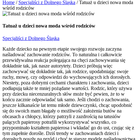
Home
/
Specjaliści z Dolnego Śląska
/
Tatuaż u dzieci nowa moda
wśród rodziców
Tatuaż u dzieci nowa moda wśród rodziców
Specjaliści z Dolnego Śląska
Każde dziecko na pewnym etapie swojego rozwoju zaczyna
naśladować zachowanie rodziców. To naturalna i całkowicie
przewidywalna reakcja polegająca na chęci zachowywania się
dokładnie tak, jak nasze autorytety. Dzieci próbują więc
zachowywać się dokładnie tak, jak rodzice, upodabniając swoje
ruchy, mowę, czy odpowiedzi do wychowujących ich dorosłych.
Niestety, poza dobrymi cechami charakteru i zachowania, dzieci
podłapują także te mniej pożądane wartości. Rodzic, który używa
przy dziecku niecenzuralnych słów może być pewien, że to w
końcu zacznie odpowiadać tak samo. Jeśli chodzi o zachowania,
jeszcze kilkanaście lat temu młode dziewczynki, chcąc upodobnić
się do swoich mam błagały o możliwość założenia butów na
obcasach a chłopcy, którzy patrzyli z zazdrością na tatusiów
palących papierosy potrafili wykorzystywać wszystko, co
przypominało kształtem papierosa i wkładać go do ust, czując się z
tym zupełnie dorośle. Dziś trendy w zachowaniach dzieci i
dorosłych poszły na przód i choć te starsze modele naśladownictwa