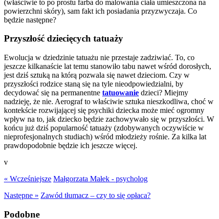
(właściwie to po prostu farba do malowania ciała umieszczona na
powierzchni skóry), sam fakt ich posiadania przyzwyczaja. Co
będzie następne?
Przyszłość dziecięcych tatuaży
Ewolucja w dziedzinie tatuażu nie przestaje zadziwiać. To, co
jeszcze kilkanaście lat temu stanowiło tabu nawet wśród dorosłych,
jest dziś sztuką na którą pozwala się nawet dzieciom. Czy w
przyszłości rodzice staną się na tyle nieodpowiedzialni, by
decydować się na permanentne
tatuowanie
dzieci? Miejmy
nadzieję, że nie. Aerograf to właściwie sztuka nieszkodliwa, choć w
kontekście rozwijającej się psychiki dziecka może mieć ogromny
wpływ na to, jak dziecko będzie zachowywało się w przyszłości. W
końcu już dziś popularność tatuaży (zdobywanych oczywiście w
nieprofesjonalnych studiach) wśród młodzieży rośnie. Za kilka lat
prawdopodobnie będzie ich jeszcze więcej.
v
« Wcześniejsze
Małgorzata Małek - psycholog
Następne »
Zawód tłumacz – czy to się opłaca?
Podobne