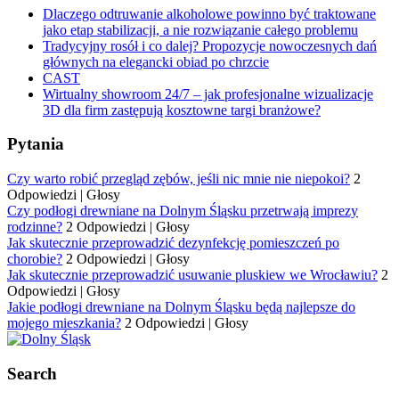
Dlaczego odtruwanie alkoholowe powinno być traktowane
jako etap stabilizacji, a nie rozwiązanie całego problemu
Tradycyjny rosół i co dalej? Propozycje nowoczesnych dań
głównych na elegancki obiad po chrzcie
CAST
Wirtualny showroom 24/7 – jak profesjonalne wizualizacje
3D dla firm zastępują kosztowne targi branżowe?
Pytania
Czy warto robić przegląd zębów, jeśli nic mnie nie niepokoi?
2
Odpowiedzi
|
Głosy
Czy podłogi drewniane na Dolnym Śląsku przetrwają imprezy
rodzinne?
2 Odpowiedzi
|
Głosy
Jak skutecznie przeprowadzić dezynfekcję pomieszczeń po
chorobie?
2 Odpowiedzi
|
Głosy
Jak skutecznie przeprowadzić usuwanie pluskiew we Wrocławiu?
2
Odpowiedzi
|
Głosy
Jakie podłogi drewniane na Dolnym Śląsku będą najlepsze do
mojego mieszkania?
2 Odpowiedzi
|
Głosy
Search