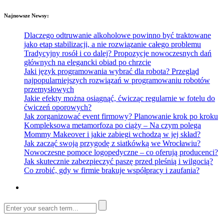
Najnowsze Newsy:
Dlaczego odtruwanie alkoholowe powinno być traktowane
jako etap stabilizacji, a nie rozwiązanie całego problemu
Tradycyjny rosół i co dalej? Propozycje nowoczesnych dań
głównych na elegancki obiad po chrzcie
Jaki język programowania wybrać dla robota? Przegląd
najpopularniejszych rozwiązań w programowaniu robotów
przemysłowych
Jakie efekty można osiągnąć, ćwicząc regularnie w fotelu do
ćwiczeń oporowych?
Jak zorganizować event firmowy? Planowanie krok po kroku
Kompleksowa metamorfoza po ciąży – Na czym polega
Mommy Makeover i jakie zabiegi wchodzą w jej skład?
Jak zacząć swoją przygodę z siatkówką we Wrocławiu?
Nowoczesne pomoce logopedyczne – co oferują producenci?
Jak skutecznie zabezpieczyć paszę przed pleśnią i wilgocią?
Co zrobić, gdy w firmie brakuje współpracy i zaufania?