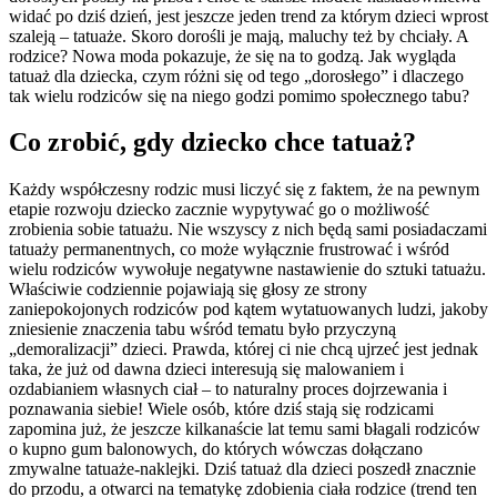
widać po dziś dzień, jest jeszcze jeden trend za którym dzieci wprost
szaleją – tatuaże. Skoro dorośli je mają, maluchy też by chciały. A
rodzice? Nowa moda pokazuje, że się na to godzą. Jak wygląda
tatuaż dla dziecka, czym różni się od tego „dorosłego” i dlaczego
tak wielu rodziców się na niego godzi pomimo społecznego tabu?
Co zrobić, gdy dziecko chce tatuaż?
Każdy współczesny rodzic musi liczyć się z faktem, że na pewnym
etapie rozwoju dziecko zacznie wypytywać go o możliwość
zrobienia sobie tatuażu. Nie wszyscy z nich będą sami posiadaczami
tatuaży permanentnych, co może wyłącznie frustrować i wśród
wielu rodziców wywołuje negatywne nastawienie do sztuki tatuażu.
Właściwie codziennie pojawiają się głosy ze strony
zaniepokojonych rodziców pod kątem wytatuowanych ludzi, jakoby
zniesienie znaczenia tabu wśród tematu było przyczyną
„demoralizacji” dzieci. Prawda, której ci nie chcą ujrzeć jest jednak
taka, że już od dawna dzieci interesują się malowaniem i
ozdabianiem własnych ciał – to naturalny proces dojrzewania i
poznawania siebie! Wiele osób, które dziś stają się rodzicami
zapomina już, że jeszcze kilkanaście lat temu sami błagali rodziców
o kupno gum balonowych, do których wówczas dołączano
zmywalne tatuaże-naklejki. Dziś tatuaż dla dzieci poszedł znacznie
do przodu, a otwarci na tematykę zdobienia ciała rodzice (trend ten