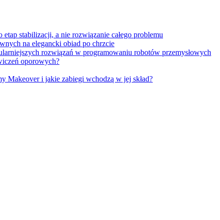
tap stabilizacji, a nie rozwiązanie całego problemu
wnych na elegancki obiad po chrzcie
opularniejszych rozwiązań w programowaniu robotów przemysłowych
 ćwiczeń oporowych?
Makeover i jakie zabiegi wchodzą w jej skład?