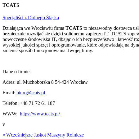
TCATS
Specjaliści z Dolnego Śląska
Działająca we Wrocławiu firma
TCATS
to niezawodny dostawca usług
bezpiecznie rozwijać się dzięki solidnemu zapleczu IT. TCATS zapew
nowoczesne środowiska IT, dbając o ich bezpieczeństwo i łatwość r
wysokiej jakości sprzęt i oprogramowanie, które odpowiadają na dyn
zmienić sposób funkcjonowania Twojej firmy.
Dane o firmie:
Adres: ul. Muchoborska 8 54-424 Wrocław
Email:
biuro@tcats.pl
Telefon: +
48 71 72 61 187
WWW:
https://www.tcats.pl/
v
« Wcześniejsze
Jaskot Maszyny Rolnicze