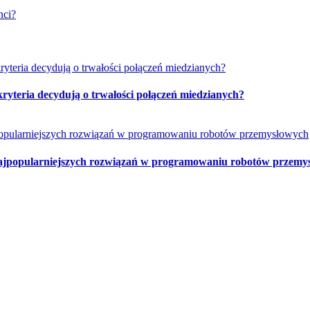
nci?
ryteria decydują o trwałości połączeń miedzianych?
najpopularniejszych rozwiązań w programowaniu robotów przemy