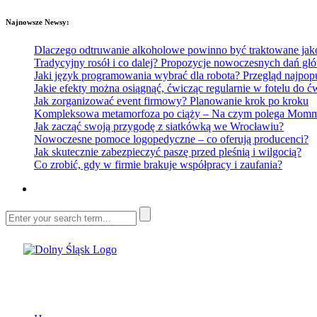
Najnowsze Newsy:
Dlaczego odtruwanie alkoholowe powinno być traktowane jako e
Tradycyjny rosół i co dalej? Propozycje nowoczesnych dań głó
Jaki język programowania wybrać dla robota? Przegląd najp
Jakie efekty można osiągnąć, ćwicząc regularnie w fotelu do
Jak zorganizować event firmowy? Planowanie krok po kroku
Kompleksowa metamorfoza po ciąży – Na czym polega Mommy 
Jak zacząć swoją przygodę z siatkówką we Wrocławiu?
Nowoczesne pomoce logopedyczne – co oferują producenci?
Jak skutecznie zabezpieczyć paszę przed pleśnią i wilgocią?
Co zrobić, gdy w firmie brakuje współpracy i zaufania?
Dolny Śląsk