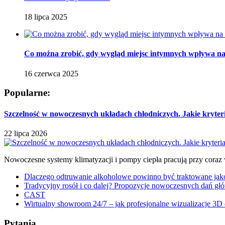
18 lipca 2025
Co można zrobić, gdy wygląd miejsc intymnych wpływa na p
16 czerwca 2025
Popularne:
Szczelność w nowoczesnych układach chłodniczych. Jakie kryter
22 lipca 2026
Nowoczesne systemy klimatyzacji i pompy ciepła pracują przy coraz
Dlaczego odtruwanie alkoholowe powinno być traktowane jako e
Tradycyjny rosół i co dalej? Propozycje nowoczesnych dań głó
CAST
Wirtualny showroom 24/7 – jak profesjonalne wizualizacje 3D 
Pytania