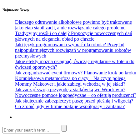
Najnowsze Newsy:
Dlaczego odtruwanie alkoholowe powinno być traktowane
jako etap stabilizacji, a nie rozwiązanie całego problemu
Tradycyjny rosół i co dalej? Propozycje nowoczesnych dań
głównych na elegancki obiad po chrzcie
Jaki język programowania wybrać dla robota? Przegląd
najpopularniejszych rozwiązań w programowaniu robotów
przemysłowych
Jakie efekty można osiągnąć, ćwicząc regularnie w fotelu do
ćwiczeń oporowych?
Jak zorganizować event firmowy? Planowanie krok po kroku
Kompleksowa metamorfoza po ciąży – Na czym polega
Mommy Makeover i jakie zabiegi wchodzą w jej skład?
Jak zacząć swoją przygodę z siatkówką we Wrocławiu?
Nowoczesne pomoce logopedyczne – co oferują producenci?
Jak skutecznie zabezpieczyć paszę przed pleśnią i wilgocią?
Co zrobić, gdy w firmie brakuje współpracy i zaufania?