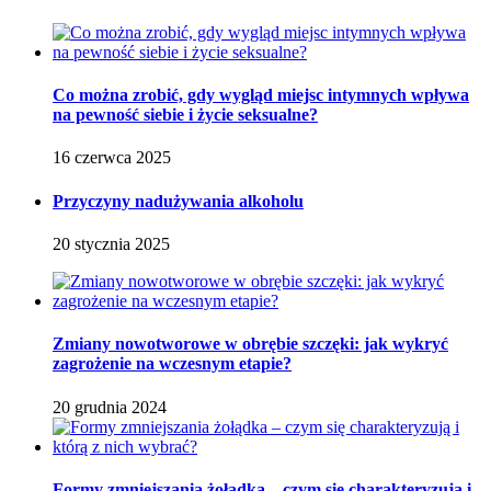
Co można zrobić, gdy wygląd miejsc intymnych wpływa
na pewność siebie i życie seksualne?
16 czerwca 2025
Przyczyny nadużywania alkoholu
20 stycznia 2025
Zmiany nowotworowe w obrębie szczęki: jak wykryć
zagrożenie na wczesnym etapie?
20 grudnia 2024
Formy zmniejszania żołądka – czym się charakteryzują i