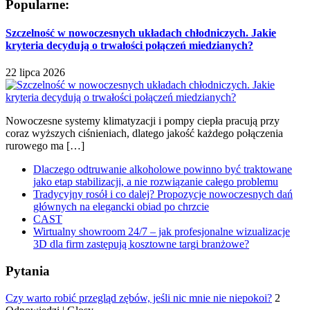
Popularne:
Szczelność w nowoczesnych układach chłodniczych. Jakie
kryteria decydują o trwałości połączeń miedzianych?
22 lipca 2026
Nowoczesne systemy klimatyzacji i pompy ciepła pracują przy
coraz wyższych ciśnieniach, dlatego jakość każdego połączenia
rurowego ma […]
Dlaczego odtruwanie alkoholowe powinno być traktowane
jako etap stabilizacji, a nie rozwiązanie całego problemu
Tradycyjny rosół i co dalej? Propozycje nowoczesnych dań
głównych na elegancki obiad po chrzcie
CAST
Wirtualny showroom 24/7 – jak profesjonalne wizualizacje
3D dla firm zastępują kosztowne targi branżowe?
Pytania
Czy warto robić przegląd zębów, jeśli nic mnie nie niepokoi?
2