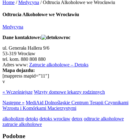
Home
/
Medycyna
/
Odtrucia Alkoholowe we Wrocławiu
Odtrucia Alkoholowe we Wrocławiu
Medycyna
Dane kontaktowe:
ul. Generała Hallera 9/6
53-319 Wrocław
tel. kom. 880 808 880
Adres www:
Zatrucie alkoholowe – Detoks
Mapa dojazdu:
[mappress mapid=”11″]
v
« Wcześniejsze
Wizyty domowe lekarzy rodzinnych
Następne »
MediAid Dolnośląskie Centrum Terapii Czynnikami
Wzrostu i Komórkami Macierzystymi
alkoholizm
detoks
detoks wrocław
detox
odtrucie alkoholowe
zatrucie alkoholowe
Podobne