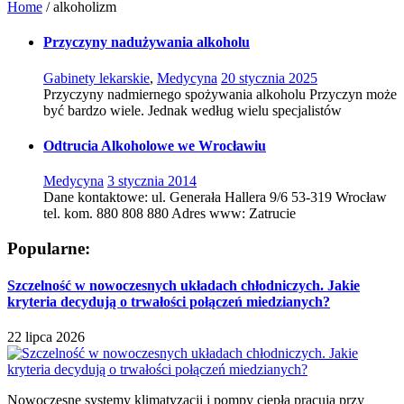
Home
/
alkoholizm
Przyczyny nadużywania alkoholu
Gabinety lekarskie
,
Medycyna
20 stycznia 2025
Przyczyny nadmiernego spożywania alkoholu Przyczyn może
być bardzo wiele. Jednak według wielu specjalistów
Odtrucia Alkoholowe we Wrocławiu
Medycyna
3 stycznia 2014
Dane kontaktowe: ul. Generała Hallera 9/6 53-319 Wrocław
tel. kom. 880 808 880 Adres www: Zatrucie
Popularne:
Szczelność w nowoczesnych układach chłodniczych. Jakie
kryteria decydują o trwałości połączeń miedzianych?
22 lipca 2026
Nowoczesne systemy klimatyzacji i pompy ciepła pracują przy