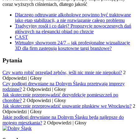
coraz wyższych ciśnieniach, dlatego jakość
Dlaczego odtruwanie alkoholowe powinno być traktowane
jako etap stabilizacji, a nie rozwiązanie całego problemu
Tradycyjny rosół i co dalej? Propozycje nowoczesnych dań
głównych na elegancki obiad po chrzcie
CAST
Wirtualny showroom 24/7 – jak profesjonalne wizualizacje
3D dla firm zastępują kosztowne targi branżowe?
Pytania
Czy warto robić przegląd zębów, jeśli nic mnie nie niepokoi?
2
Odpowiedzi
|
Głosy
Czy podłogi drewniane na Dolnym Śląsku przetrwają imprezy
rodzinne?
2 Odpowiedzi
|
Głosy
Jak skutecznie przeprowadzić dezynfekcję pomieszczeń po
chorobie?
2 Odpowiedzi
|
Głosy
Jak skutecznie przeprowadzić usuwanie pluskiew we Wrocławiu?
2
Odpowiedzi
|
Głosy
Jakie podłogi drewniane na Dolnym Śląsku będą najlepsze do
mojego mieszkania?
2 Odpowiedzi
|
Głosy