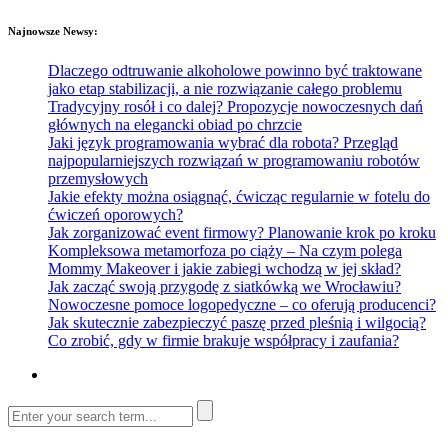
Najnowsze Newsy:
Dlaczego odtruwanie alkoholowe powinno być traktowane
jako etap stabilizacji, a nie rozwiązanie całego problemu
Tradycyjny rosół i co dalej? Propozycje nowoczesnych dań
głównych na elegancki obiad po chrzcie
Jaki język programowania wybrać dla robota? Przegląd
najpopularniejszych rozwiązań w programowaniu robotów
przemysłowych
Jakie efekty można osiągnąć, ćwicząc regularnie w fotelu do
ćwiczeń oporowych?
Jak zorganizować event firmowy? Planowanie krok po kroku
Kompleksowa metamorfoza po ciąży – Na czym polega
Mommy Makeover i jakie zabiegi wchodzą w jej skład?
Jak zacząć swoją przygodę z siatkówką we Wrocławiu?
Nowoczesne pomoce logopedyczne – co oferują producenci?
Jak skutecznie zabezpieczyć paszę przed pleśnią i wilgocią?
Co zrobić, gdy w firmie brakuje współpracy i zaufania?