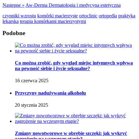
Następne »
Aw-Derma Dermatologia i medycyna estetyczna
czynniki wzrostu
komórki macierzyste
ortoclinic
ortopedia
praktyka
lekarska
terapia komórkami macierzystymi
Podobne
Co można zrobić, gdy wygląd miejsc intymnych wpływa
na pewność siebie i życie seksualne?
16 czerwca 2025
Przyczyny nadużywania alkoholu
20 stycznia 2025
Zmiany nowotworowe w obrębie szczęki: jak wykryć
zagrożenie na wczesnym etapie?