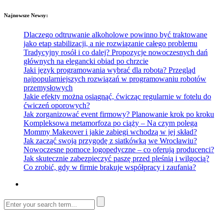
Najnowsze Newsy:
Dlaczego odtruwanie alkoholowe powinno być traktowane
jako etap stabilizacji, a nie rozwiązanie całego problemu
Tradycyjny rosół i co dalej? Propozycje nowoczesnych dań
głównych na elegancki obiad po chrzcie
Jaki język programowania wybrać dla robota? Przegląd
najpopularniejszych rozwiązań w programowaniu robotów
przemysłowych
Jakie efekty można osiągnąć, ćwicząc regularnie w fotelu do
ćwiczeń oporowych?
Jak zorganizować event firmowy? Planowanie krok po kroku
Kompleksowa metamorfoza po ciąży – Na czym polega
Mommy Makeover i jakie zabiegi wchodzą w jej skład?
Jak zacząć swoją przygodę z siatkówką we Wrocławiu?
Nowoczesne pomoce logopedyczne – co oferują producenci?
Jak skutecznie zabezpieczyć paszę przed pleśnią i wilgocią?
Co zrobić, gdy w firmie brakuje współpracy i zaufania?