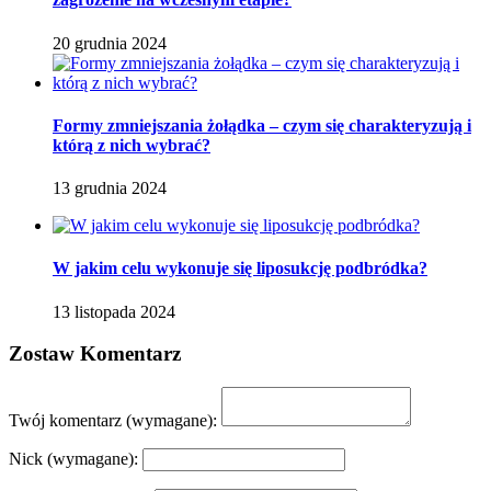
20 grudnia 2024
Formy zmniejszania żołądka – czym się charakteryzują i
którą z nich wybrać?
13 grudnia 2024
W jakim celu wykonuje się liposukcję podbródka?
13 listopada 2024
Zostaw Komentarz
Twój komentarz
(wymagane):
Nick
(wymagane):