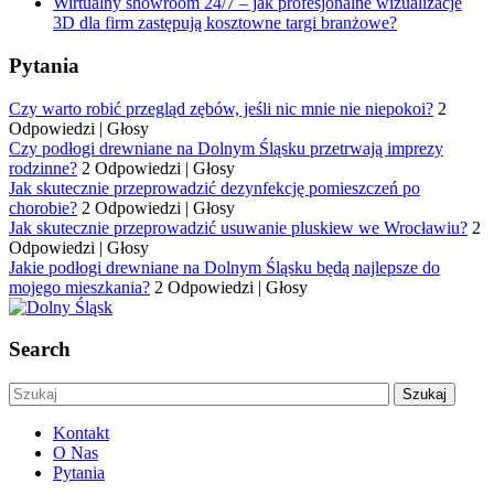
Wirtualny showroom 24/7 – jak profesjonalne wizualizacje
3D dla firm zastępują kosztowne targi branżowe?
Pytania
Czy warto robić przegląd zębów, jeśli nic mnie nie niepokoi?
2
Odpowiedzi
|
Głosy
Czy podłogi drewniane na Dolnym Śląsku przetrwają imprezy
rodzinne?
2 Odpowiedzi
|
Głosy
Jak skutecznie przeprowadzić dezynfekcję pomieszczeń po
chorobie?
2 Odpowiedzi
|
Głosy
Jak skutecznie przeprowadzić usuwanie pluskiew we Wrocławiu?
2
Odpowiedzi
|
Głosy
Jakie podłogi drewniane na Dolnym Śląsku będą najlepsze do
mojego mieszkania?
2 Odpowiedzi
|
Głosy
Search
Kontakt
O Nas
Pytania