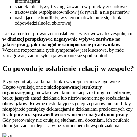
informacjami
spadek inicjatywy i zaangażowania w projekty zespołowe
traktowanie współpracowników jak rywali, a nie partnerów
nasilające się konflikty, wzajemne obwinianie się i brak
odpowiedzialności zbiorowej
Taka atmosfera prowadzi do osłabienia więzi wewnątrz zespołu, co
w dłuższej perspektywie negatywnie wpływa zarówno na
jakość pracy, jak i na ogólne samopoczucie pracowników
.
Wczesne rozpoznanie tych symptomów jest kluczowe, by móc
zareagować, zanim sytuacja wymknie się spod kontroli.
Co powoduje osłabienie relacji w zespole?
Przyczyn utraty zaufania i braku współpracy może być wiele.
Często wynikają one z
niedopasowanej struktury
organizacyjnej
, niewłaściwej komunikacji ze strony menedżerów,
braku jasnych zasad działania lub nierównomiernego rozdzielania
obowiązków. Równie destrukcyjne są nieprzepracowane konflikty,
niespójność pomiędzy deklaracjami a działaniami przełożonych czy
brak poczucia sprawiedliwości w ocenie i nagradzaniu pracy
.
Gdy pracownicy nie czują się słuchani ani doceniani, ich zaufanie
do organizacji maleje – a wraz z nim chęć do współdziałania.