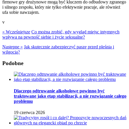
firmowe gry drużynowe mogą być kluczem do odbudowy zgranego
i silnego zespołu, który nie tylko efektywnie pracuje, ale również
ufa sobie nawzajem.
v
« Wcześniejsze
Co można zrobić, gdy wygląd miejsc intymnych
wpływa na pewność siebie i życie seksualne?
Następne »
Jak skutecznie zabezpieczyć paszę przed pleśnią i
wilgocią?
Podobne
Dlaczego odtruwanie alkoholowe powinno być
traktowane jako etap stabilizacji, a nie rozwiązanie całego
problemu
19 czerwca 2026