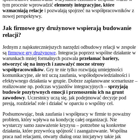
tym procesie wprowadzić
elementy integracyjne, które
wzmacniają relacje
i pozwalają spojrzeć na współpracowników z
nowej perspektywy.
Jak firmowe gry drużynowe wspierają budowanie
relacji?
Jednym z najskuteczniejszych narzędzi odbudowy relacji w zespole
są
firmowe gry drużynowe
. Integracja poprzez wspólne działanie w
warunkach mniej formalnych pozwala
przełamać bariery,
otworzyć się na innych i zauważyć mocne strony
współpracowników
. Gry te nie tylko rozwijają umiejętności
komunikacyjne, ale też uczą zaufania, współodpowiedzialności i
efektywnego działania w grupie. Dobrze zaplanowane scenariusze –
realizowane np. podczas wyjazdów integracyjnych –
sprzyjają
budowie pozytywnych emocji i przenoszeniu ich na grunt
zawodowy
. Uczestnicy uczą się, jak podejmować decyzje pod
presją, rozdzielać role i działać w oparciu o wspólny cel.
Podsumowując, brak zaufania i współpracy w firmie to poważny
problem, który wpływa na kondycję całej organizacji. Nie
wystarczy samo zauważenie kryzysu – potrzebne są konkretne
działania, które przywrócą spójność i zaangażowanie. Wspólna
praca nad relacjami, otwarty dialog oraz inicjatywy takie jak