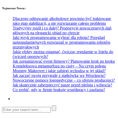
Najnowsze Newsy:
Dlaczego odtruwanie alkoholowe powinno być traktowane
jako etap stabilizacji, a nie rozwiązanie całego problemu
Tradycyjny rosół i co dalej? Propozycje nowoczesnych dań
głównych na elegancki obiad po chrzcie
Jaki język programowania wybrać dla robota? Przegląd
najpopularniejszych rozwiązań w programowaniu robotów
przemysłowych
Jakie efekty można osiągnąć, ćwicząc regularnie w fotelu do
ćwiczeń oporowych?
Jak zorganizować event firmowy? Planowanie krok po kroku
Kompleksowa metamorfoza po ciąży – Na czym polega
Mommy Makeover i jakie zabiegi wchodzą w jej skład?
Jak zacząć swoją przygodę z siatkówką we Wrocławiu?
Nowoczesne pomoce logopedyczne – co oferują producenci?
Jak skutecznie zabezpieczyć paszę przed pleśnią i wilgocią?
Co zrobić, gdy w firmie brakuje współpracy i zaufania?