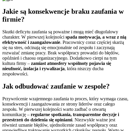
Jakie są konsekwencje braku zaufania w
firmie?
Skutki deficytu zaufania są poważne i mogą mieć długofalowy
charakter. W pierwszej kolejności
spada motywacja, a wraz z nią
efektywność i zaangażowanie
. Pracownicy coraz częściej skarżą
się na stres, odcinają się emocjonalnie od zespołu i zaczynają
rozważać zmianę pracy. Brak współpracy prowadzi do błędów,
opóźnień i chaosu organizacyjnego. Dodatkowo cierpi na tym
kultura firmy –
zamiast atmosfery wspólnoty pojawia się
nieufność, izolacja i rywalizacja
, która niszczy ducha
zespołowości.
Jak odbudować zaufanie w zespole?
Przywrócenie wzajemnego zaufania to proces, który wymaga czasu,
konsekwencji i zaangażowania ze strony liderów oraz całego
zespołu. W pierwszej kolejności warto zadbać o otwartą
komunikację –
regularne spotkania, transparentne decyzje i
przestrzeń do dzielenia się opiniami
. Niezwykle ważne jest
również uznanie błędów, ujednolicenie zasad współpracy oraz
sprawiedliwe traktowanie wszystkich członków zespołu. Warto w