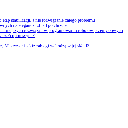
tap stabilizacji, a nie rozwiązanie całego problemu
wnych na elegancki obiad po chrzcie
opularniejszych rozwiązań w programowaniu robotów przemysłowych
 ćwiczeń oporowych?
Makeover i jakie zabiegi wchodzą w jej skład?