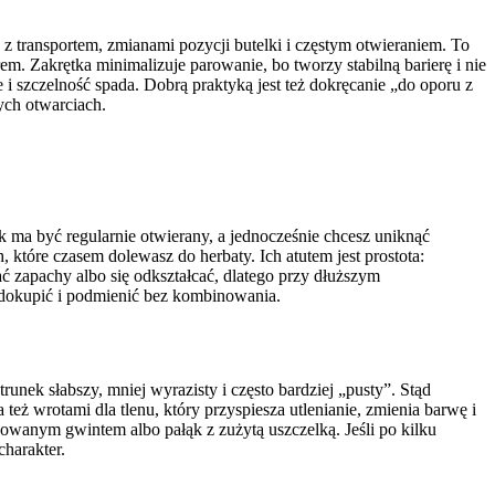
 z transportem, zmianami pozycji butelki i częstym otwieraniem. To
Zakrętka minimalizuje parowanie, bo tworzy stabilną barierę i nie
 i szczelność spada. Dobrą praktyką jest też dokręcanie „do oporu z
ych otwarciach.
k ma być regularnie otwierany, a jednocześnie chcesz uniknąć
tóre czasem dolewasz do herbaty. Ich atutem jest prostota:
ć zapachy albo się odkształcać, dlatego przy dłuższym
o dokupić i podmienić bez kombinowania.
runek słabszy, mniej wyrazisty i często bardziej „pusty”. Stąd
eż wrotami dla tlenu, który przyspiesza utlenianie, zmienia barwę i
sowanym gwintem albo pałąk z zużytą uszczelką. Jeśli po kilku
charakter.