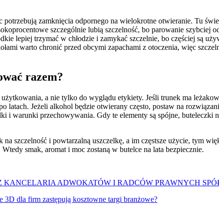
?
ęc potrzebują zamknięcia odpornego na wielokrotne otwieranie. Tu świ
procentowe szczególnie lubią szczelność, bo parowanie szybciej odbier
odkie lepiej trzymać w chłodzie i zamykać szczelnie, bo częściej są u
łami warto chronić przed obcymi zapachami z otoczenia, więc szczelno
nować razem?
żytkowania, a nie tylko do wyglądu etykiety. Jeśli trunek ma leżakow
po latach. Jeżeli alkohol będzie otwierany często, postaw na rozwiąza
czelki i warunki przechowywania. Gdy te elementy są spójne, buteleczki 
k na szczelność i powtarzalną uszczelkę, a im częstsze użycie, tym wi
 Wtedy smak, aromat i moc zostaną w butelce na lata bezpiecznie.
ACZ KANCELARIA ADWOKATÓW I RADCÓW PRAWNYCH SP
e 3D dla firm zastępują kosztowne targi branżowe?