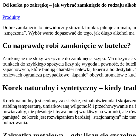
Od korka po zakrętkę – jak wybrać zamknięcie do rodzaju alko
Produkty
Dobre zamknięcie to niewidoczny strażnik trunku: pilnuje aromatu, m
„zmęczona”. Wybór warto dopasować do tego, jak długo alkohol ma st
Co naprawdę robi zamknięcie w butelce?
Zamknięcie nie służy wyłącznie do zamknięcia szyjki. Ma utrzymać s
trunkach do szybkiego spożycia liczy się wygoda i pewność, że bute
zapachowych, które budują charakter nalewki, likieru albo destylatu
rozlewach ogranicza przypadkowe „łapanie” obcych aromatów z kuchn
Korek naturalny i syntetyczny – kiedy tr
Korek naturalny jest ceniony za estetykę, rytuał otwierania i skojarz
stabilną temperaturę, umiarkowaną wilgotność i przechowywanie na bo
powtarzalny, nie pleśnieje i bywa mniej wrażliwy na warunki, ale r
pamiętać, że korek jest rozwiązaniem bardziej „stacjonarnym” niż tr
poluzowania.
Zakrętka metalowa – gdy liczy się szczelnoś