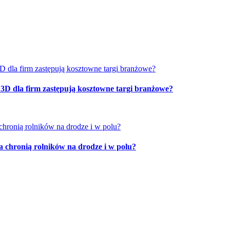
 3D dla firm zastępują kosztowne targi branżowe?
a chronią rolników na drodze i w polu?