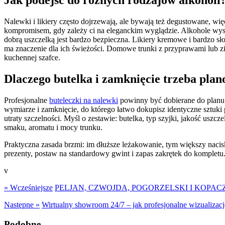
Jak podejść do różnych rodzajów alkoholi
Nalewki i likiery często dojrzewają, ale bywają też degustowane, wi
kompromisem, gdy zależy ci na eleganckim wyglądzie. Alkohole wysoko
dobrą uszczelką jest bardzo bezpieczna. Likiery kremowe i bardzo sł
ma znaczenie dla ich świeżości. Domowe trunki z przyprawami lub zio
kuchennej szafce.
Dlaczego butelka i zamknięcie trzeba pla
Profesjonalne
buteleczki na nalewki
powinny być dobierane do planu u
wymiarze i zamknięcie, do którego łatwo dokupisz identyczne sztuki 
utraty szczelności. Myśl o zestawie: butelka, typ szyjki, jakość usz
smaku, aromatu i mocy trunku.
Praktyczna zasada brzmi: im dłuższe leżakowanie, tym większy nacis
prezenty, postaw na standardowy gwint i zapas zakrętek do kompletu.
v
« Wcześniejsze
PELJAN, CZWOJDA, POGORZELSKI I KOP
Następne »
Wirtualny showroom 24/7 – jak profesjonalne wizualizacj
Podobne