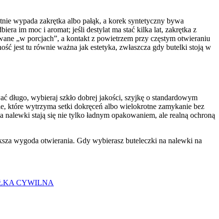
etnie wypada zakrętka albo pałąk, a korek syntetyczny bywa
a im moc i aromat; jeśli destylat ma stać kilka lat, zakrętka z
żywane „w porcjach”, a kontakt z powietrzem przy częstym otwieraniu
ść jest tu równie ważna jak estetyka, zwłaszcza gdy butelki stoją w
ać długo, wybieraj szkło dobrej jakości, szyjkę o standardowym
nie, które wytrzyma setki dokręceń albo wielokrotne zamykanie bez
na nalewki stają się nie tylko ładnym opakowaniem, ale realną ochroną
ększa wygoda otwierania. Gdy wybierasz buteleczki na nalewki na
ÓŁKA CYWILNA