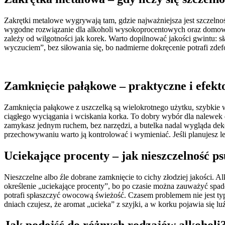
Zakrętki metalowe wygrywają tam, gdzie najważniejsza jest szczelnoś
wygodne rozwiązanie dla alkoholi wysokoprocentowych oraz domowyc
zależy od wilgotności jak korek. Warto dopilnować jakości gwintu: s
wyczuciem”, bez siłowania się, bo nadmierne dokręcenie potrafi zdef
Zamknięcie pałąkowe – praktyczne i efek
Zamknięcia pałąkowe z uszczelką są wielokrotnego użytku, szybkie w 
ciągłego wyciągania i wciskania korka. To dobry wybór dla nalewek 
zamykasz jednym ruchem, bez narzędzi, a butelka nadal wygląda dekor
przechowywaniu warto ją kontrolować i wymieniać. Jeśli planujesz le
Uciekające procenty – jak nieszczelność ps
Nieszczelne albo źle dobrane zamknięcie to cichy złodziej jakości. Al
określenie „uciekające procenty”, bo po czasie można zauważyć spade
potrafi spłaszczyć owocową świeżość. Czasem problemem nie jest typ
dniach czujesz, że aromat „ucieka” z szyjki, a w korku pojawia się luź