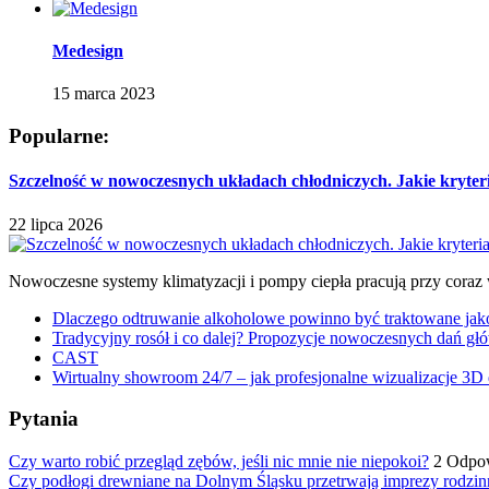
Medesign
15 marca 2023
Popularne:
Szczelność w nowoczesnych układach chłodniczych. Jakie kryter
22 lipca 2026
Nowoczesne systemy klimatyzacji i pompy ciepła pracują przy coraz
Dlaczego odtruwanie alkoholowe powinno być traktowane jako e
Tradycyjny rosół i co dalej? Propozycje nowoczesnych dań głó
CAST
Wirtualny showroom 24/7 – jak profesjonalne wizualizacje 3D 
Pytania
Czy warto robić przegląd zębów, jeśli nic mnie nie niepokoi?
2 Odpo
Czy podłogi drewniane na Dolnym Śląsku przetrwają imprezy rodzin