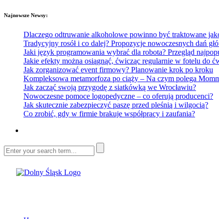
Najnowsze Newsy:
Dlaczego odtruwanie alkoholowe powinno być traktowane jako e
Tradycyjny rosół i co dalej? Propozycje nowoczesnych dań głó
Jaki język programowania wybrać dla robota? Przegląd najp
Jakie efekty można osiągnąć, ćwicząc regularnie w fotelu do
Jak zorganizować event firmowy? Planowanie krok po kroku
Kompleksowa metamorfoza po ciąży – Na czym polega Mommy 
Jak zacząć swoją przygodę z siatkówką we Wrocławiu?
Nowoczesne pomoce logopedyczne – co oferują producenci?
Jak skutecznie zabezpieczyć paszę przed pleśnią i wilgocią?
Co zrobić, gdy w firmie brakuje współpracy i zaufania?
Dolny Śląsk