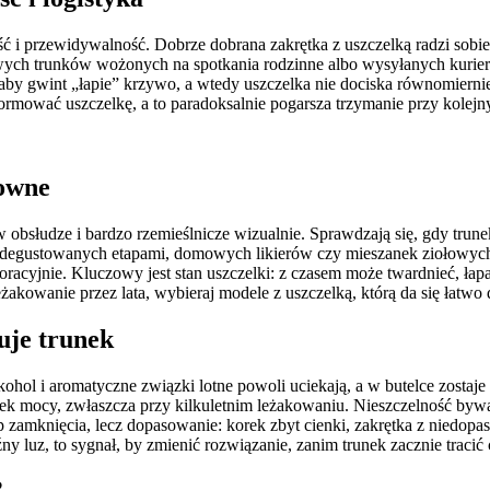
ć i przewidywalność. Dobrze dobrana zakrętka z uszczelką radzi sobie
h trunków wożonych na spotkania rodzinne albo wysyłanych kurierem. 
łaby gwint „łapie” krzywo, a wtedy uszczelka nie dociska równomiernie
ormować uszczelkę, a to paradoksalnie pogarsza trzymanie przy kolejn
towne
obsłudze i bardzo rzemieślnicze wizualnie. Sprawdzają się, gdy trune
degustowanych etapami, domowych likierów czy mieszanek ziołowych, k
acyjnie. Kluczowy jest stan uszczelki: z czasem może twardnieć, łapa
żakowanie przez lata, wybieraj modele z uszczelką, którą da się łatw
uje trunek
kohol i aromatyczne związki lotne powoli uciekają, a w butelce zostaje t
k mocy, zwłaszcza przy kilkuletnim leżakowaniu. Nieszczelność bywa t
 zamknięcia, lecz dopasowanie: korek zbyt cienki, zakrętka z niedopa
ny luz, to sygnał, by zmienić rozwiązanie, zanim trunek zacznie tracić 