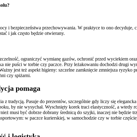
holu?
ocy i bezpieczeństwa przechowywania. W praktyce to ono decyduje, czy
ać i jak często będzie otwierany.
zczelność, ograniczyć wymianę gazów, ochronić przed wyciekiem oraz 
lka nie puści w torbie czy paczce. Przy leżakowaniu dochodzi drugi w
. Ważny jest też aspekt higieny: szczelne zamknięcie zmniejsza ryzyko
i czy spiżarni.
adycja pomaga
enia z tradycją. Pasuje do prezentów, szczególnie gdy liczy się eleganc
ku, by nie wysychał. Wyschnięty korek traci elastyczność, a wtedy roś
ównież musi być dobrze dobrany średnicą do szyjki, inaczej nie będzi
ansportowym: w paczce kurierskiej, w samochodzie czy w torbie częście
ć i logistyka