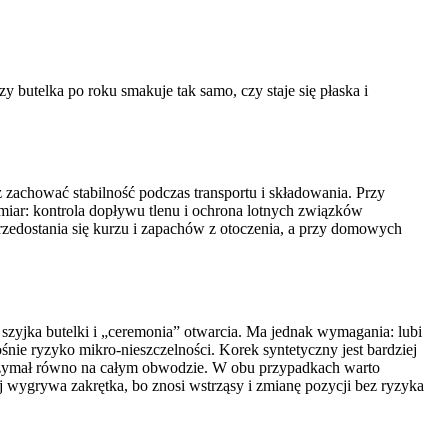
 butelka po roku smakuje tak samo, czy staje się płaska i
zachować stabilność podczas transportu i składowania. Przy
ymiar: kontrola dopływu tlenu i ochrona lotnych związków
 przedostania się kurzu i zapachów z otoczenia, a przy domowych
ka szyjka butelki i „ceremonia” otwarcia. Ma jednak wymagania: lubi
nie ryzyko mikro-nieszczelności. Korek syntetyczny jest bardziej
e trzymał równo na całym obwodzie. W obu przypadkach warto
j wygrywa zakrętka, bo znosi wstrząsy i zmianę pozycji bez ryzyka