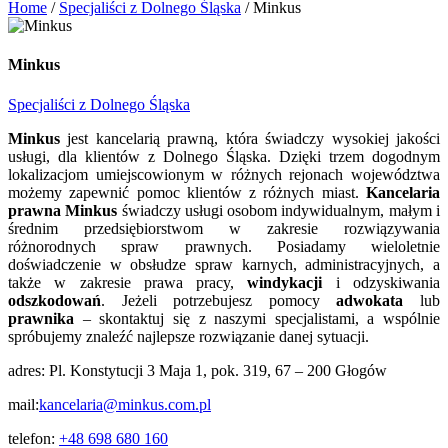
Home
/
Specjaliści z Dolnego Śląska
/
Minkus
Minkus
Specjaliści z Dolnego Śląska
Minkus
jest kancelarią prawną, która świadczy wysokiej jakości
usługi, dla klientów z Dolnego Śląska. Dzięki trzem dogodnym
lokalizacjom umiejscowionym w różnych rejonach województwa
możemy zapewnić pomoc klientów z różnych miast.
Kancelaria
prawna Minkus
świadczy usługi osobom indywidualnym, małym i
średnim przedsiębiorstwom w zakresie rozwiązywania
różnorodnych spraw prawnych. Posiadamy wieloletnie
doświadczenie w obsłudze spraw karnych, administracyjnych, a
także w zakresie prawa pracy,
windykacji
i odzyskiwania
odszkodowań
. Jeżeli potrzebujesz pomocy
adwokata
lub
prawnika
– skontaktuj się z naszymi specjalistami, a wspólnie
spróbujemy znaleźć najlepsze rozwiązanie danej sytuacji.
adres: Pl. Konstytucji 3 Maja 1, pok. 319, 67 – 200 Głogów
mail:
kancelaria@minkus.com.pl
telefon:
+48 698 680 160