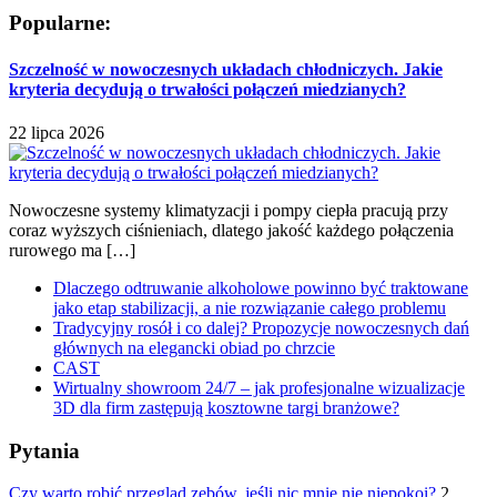
Popularne:
Szczelność w nowoczesnych układach chłodniczych. Jakie
kryteria decydują o trwałości połączeń miedzianych?
22 lipca 2026
Nowoczesne systemy klimatyzacji i pompy ciepła pracują przy
coraz wyższych ciśnieniach, dlatego jakość każdego połączenia
rurowego ma […]
Dlaczego odtruwanie alkoholowe powinno być traktowane
jako etap stabilizacji, a nie rozwiązanie całego problemu
Tradycyjny rosół i co dalej? Propozycje nowoczesnych dań
głównych na elegancki obiad po chrzcie
CAST
Wirtualny showroom 24/7 – jak profesjonalne wizualizacje
3D dla firm zastępują kosztowne targi branżowe?
Pytania
Czy warto robić przegląd zębów, jeśli nic mnie nie niepokoi?
2