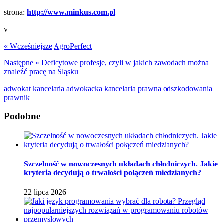
strona:
http://www.minkus.com.pl
v
« Wcześniejsze
AgroPerfect
Następne »
Deficytowe profesje, czyli w jakich zawodach można
znaleźć pracę na Śląsku
adwokat
kancelaria adwokacka
kancelaria prawna
odszkodowania
prawnik
Podobne
Szczelność w nowoczesnych układach chłodniczych. Jakie
kryteria decydują o trwałości połączeń miedzianych?
22 lipca 2026