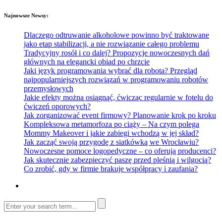
Najnowsze Newsy:
Dlaczego odtruwanie alkoholowe powinno być traktowane
jako etap stabilizacji, a nie rozwiązanie całego problemu
Tradycyjny rosół i co dalej? Propozycje nowoczesnych dań
głównych na elegancki obiad po chrzcie
Jaki język programowania wybrać dla robota? Przegląd
najpopularniejszych rozwiązań w programowaniu robotów
przemysłowych
Jakie efekty można osiągnąć, ćwicząc regularnie w fotelu do
ćwiczeń oporowych?
Jak zorganizować event firmowy? Planowanie krok po kroku
Kompleksowa metamorfoza po ciąży – Na czym polega
Mommy Makeover i jakie zabiegi wchodzą w jej skład?
Jak zacząć swoją przygodę z siatkówką we Wrocławiu?
Nowoczesne pomoce logopedyczne – co oferują producenci?
Jak skutecznie zabezpieczyć paszę przed pleśnią i wilgocią?
Co zrobić, gdy w firmie brakuje współpracy i zaufania?