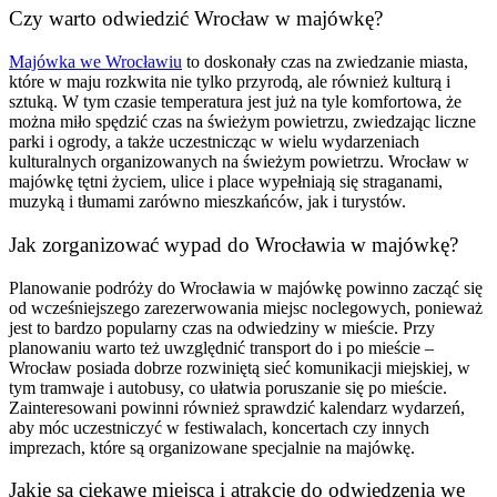
Czy warto odwiedzić Wrocław w majówkę?
Majówka we Wrocławiu
to doskonały czas na zwiedzanie miasta,
które w maju rozkwita nie tylko przyrodą, ale również kulturą i
sztuką. W tym czasie temperatura jest już na tyle komfortowa, że
można miło spędzić czas na świeżym powietrzu, zwiedzając liczne
parki i ogrody, a także uczestnicząc w wielu wydarzeniach
kulturalnych organizowanych na świeżym powietrzu. Wrocław w
majówkę tętni życiem, ulice i place wypełniają się straganami,
muzyką i tłumami zarówno mieszkańców, jak i turystów.
Jak zorganizować wypad do Wrocławia w majówkę?
Planowanie podróży do Wrocławia w majówkę powinno zacząć się
od wcześniejszego zarezerwowania miejsc noclegowych, ponieważ
jest to bardzo popularny czas na odwiedziny w mieście. Przy
planowaniu warto też uwzględnić transport do i po mieście –
Wrocław posiada dobrze rozwiniętą sieć komunikacji miejskiej, w
tym tramwaje i autobusy, co ułatwia poruszanie się po mieście.
Zainteresowani powinni również sprawdzić kalendarz wydarzeń,
aby móc uczestniczyć w festiwalach, koncertach czy innych
imprezach, które są organizowane specjalnie na majówkę.
Jakie są ciekawe miejsca i atrakcje do odwiedzenia we