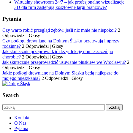
Wirtualny showroom 24/7 – jak profesjonalne wizualizacje
3D dla firm zastępują kosztowne targi branżowe?
Pytania
Czy warto robić przegląd zębów, jeśli nic mnie nie niepokoi?
2
Odpowiedzi
|
Głosy
Czy podłogi drewniane na Dolnym Śląsku przetrwają imprezy
rodzinne?
2 Odpowiedzi
|
Głosy
Jak skutecznie przeprowadzić dezynfekcję pomieszczeń po
chorobie?
2 Odpowiedzi
|
Głosy
Jak skutecznie przeprowadzić usuwanie pluskiew we Wrocławiu?
2
Odpowiedzi
|
Głosy
Jakie podłogi drewniane na Dolnym Śląsku będą najlepsze do
mojego mieszkania?
2 Odpowiedzi
|
Głosy
Search
Kontakt
O Nas
Pytania