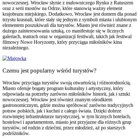
nowoczesnej. Wrocław słynie z malowniczego Rynku z Ratuszem
oraz z serii mostów na Odrze, które stanowią ważny element
krajobrazu miejskiego. Dodatkowo, Wrocław jest domem dla ponad
trzystu krasnali, które stały się jednym z symboli miasta i ulubionym
elementem poszukiwań dla turystów. Miasto jest również znane z
dużego zainteresowania sztuką, co manifestuje się w licznych
galeriach, teatrach oraz w organizacji festiwali, takich jak festiwal
filmowy Nowe Horyzonty, który przyciąga miłośników kina
niezależnego.
Czemu jest popularny wśród turystów?
Wrocław przyciąga turystów swoją otwartością i różnorodnością.
Miasto oferuje bogaty program kulturalny i artystyczny, który
odpowiada na potrzeby zarówno miłośników historii, jak i sztuki
nowoczesnej. Wrocław jest również znanym ośrodkiem
gastronomicznym, gdzie można spróbować zarówno tradycyjnych
potraw polskich, jak i kuchni z całego świata. Dzięki dobrze
rozwiniętej infrastrukturze turystycznej, w tym licznych hotelach,
hostelowi i apartamentom, miasto jest przyjazne dla różnych grup
turystów, od rodzin z dziećmi, przez młodzież, aż po starszych
podróżników.