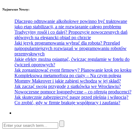
Najnowsze Newsy:
Dlaczego odtruwanie alkoholowe powinno być traktowane
jako etap stabilizacji, a nie rozwiązanie całego problemu
Tradycyjny rosół i co dalej? Propozycje nowoczesnych dań
głównych na elegancki obiad po chrzcie
Jaki język programowania wybrać dla robota? Przegląd
najpopularniejszych rozwiązań w programowaniu robotów
przemysłowych
Jakie efekty można osiągnąć, ćwicząc regularnie w fotelu do
ćwiczeń oporowych?
Jak zorganizować event firmowy? Planowanie krok po kroku
Kompleksowa metamorfoza po ciąży – Na czym polega
Mommy Makeover i jakie zabiegi wchodzą w jej skład?
Jak zacząć swoją przygodę z siatkówką we Wrocławiu?
Nowoczesne pomoce logopedyczne – co oferują producenci?
Jak skutecznie zabezpieczyć paszę przed pleśnią i wilgocią?
Co zrobić, gdy w firmie brakuje współpracy i zaufania?