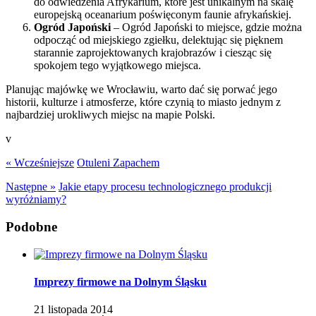
do odwiedzenia Afrykarium, które jest unikalnym na skalę
europejską oceanarium poświęconym faunie afrykańskiej.
Ogród Japoński
– Ogród Japoński to miejsce, gdzie można
odpocząć od miejskiego zgiełku, delektując się pięknem
starannie zaprojektowanych krajobrazów i ciesząc się
spokojem tego wyjątkowego miejsca.
Planując majówkę we Wrocławiu, warto dać się porwać jego
historii, kulturze i atmosferze, które czynią to miasto jednym z
najbardziej urokliwych miejsc na mapie Polski.
v
« Wcześniejsze
Otuleni Zapachem
Następne »
Jakie etapy procesu technologicznego produkcji
wyróżniamy?
Podobne
Imprezy firmowe na Dolnym Śląsku
21 listopada 2014