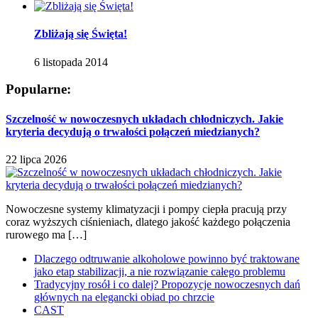
Zbliżają się Święta!
6 listopada 2014
Popularne:
Szczelność w nowoczesnych układach chłodniczych. Jakie
kryteria decydują o trwałości połączeń miedzianych?
22 lipca 2026
Nowoczesne systemy klimatyzacji i pompy ciepła pracują przy
coraz wyższych ciśnieniach, dlatego jakość każdego połączenia
rurowego ma […]
Dlaczego odtruwanie alkoholowe powinno być traktowane
jako etap stabilizacji, a nie rozwiązanie całego problemu
Tradycyjny rosół i co dalej? Propozycje nowoczesnych dań
głównych na elegancki obiad po chrzcie
CAST