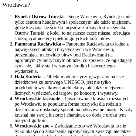
Wrocławiu?
Rynek i Ostrów Tumski
– Serce Wrocławia, Rynek, jest nie
tylko centrum handlowym i społecznym, ale także miejscem,
gdzie krzyżują się ścieżki turystów z różnych stron świata.
Ostrów Tumski, z kolei, to najstarsza część miasta, oferująca
spokojną atmosferę i piękno gotyckich kościołów.
Panorama Racławicka
– Panorama Racławicka to jedna z
największych atrakcji turystycznych we Wrocławiu,
prezentująca malowidło bitwy pod Racławicami na
ogromnym cylindrycznym obrazie, co sprawia, że oglądający
czują się, jakby stali w samym środku historycznego
wydarzenia.
Hala Stulecia
– Obiekt modernistyczny, wpisany na listę
dziedzictwa kulturowego UNESCO, jest nie tylko
przykładem wyjątkowej architektury, ale także miejscem
licznych wydarzeń, od targów po koncerty i wystawy.
Wrocławskie krasnale
– Poszukiwanie krasnali rozsianych
po Wrocławiu to popularna forma rozrywki dla rodzin z
dziećmi oraz doskonały sposób na odkrywanie miasta. Każdy
krasnal ma swoją historię i charakter, co dodaje uroku tym
małym figurkom.
Wrocławskie zoo
– Zwiedzanie zoo we Wrocławiu to nie
tylko okazja do zobaczenia egzotycznych zwierząt, ale także