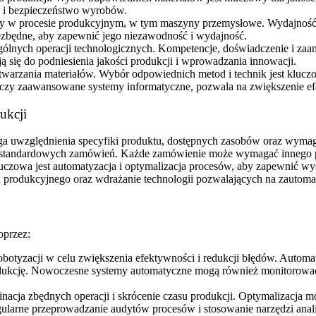
ć i bezpieczeństwo wyrobów.
ny w procesie produkcyjnym, w tym maszyny przemysłowe. Wydajność 
iezbędne, aby zapewnić jego niezawodność i wydajność.
ólnych operacji technologicznych. Kompetencje, doświadczenie i za
ą się do podniesienia jakości produkcji i wprowadzania innowacji.
etwarzania materiałów. Wybór odpowiednich metod i technik jest kluc
 czy zaawansowane systemy informatyczne, pozwala na zwiększenie efe
ukcji
ga uwzględnienia specyfiki produktu, dostępnych zasobów oraz wym
 niestandardowych zamówień. Każde zamówienie może wymagać innego p
luczowa jest automatyzacja i optymalizacja procesów, aby zapewnić wy
lu produkcyjnego oraz wdrażanie technologii pozwalających na zautom
oprzez:
otyzacji w celu zwiększenia efektywności i redukcji błędów. Automa
rodukcję. Nowoczesne systemy automatyczne mogą również monitorować
minacja zbędnych operacji i skrócenie czasu produkcji. Optymalizacja 
gularne przeprowadzanie audytów procesów i stosowanie narzędzi anal