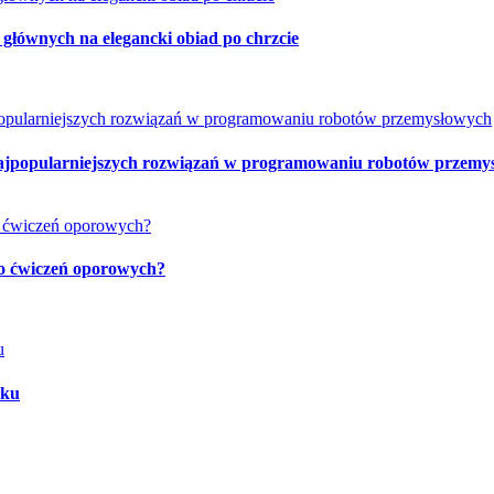
 głównych na elegancki obiad po chrzcie
najpopularniejszych rozwiązań w programowaniu robotów przemy
 do ćwiczeń oporowych?
oku