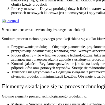
motoryzacyjnej, gdzie ta sama seria modeli samochodów jest pr
obniża koszty produkcji.
Procesy masowe – Dotyczą produkcji dużych ilości towarów w 
procesach masowych kluczowa jest automatyzacja i optymalizac
Struktura procesu technologicznego produkcji
Struktura procesu technologicznego produkcji składa się z kilku kl
Przygotowanie produkcji – Obejmuje planowanie, projektowanie
przygotowuje dokumentację technologiczną. Ważnym aspektem 
Proces główny – To właściwe operacje technologiczne, takie j
zaplanowana i przeprowadzona zgodnie z ustalonymi procedu
Kontrola jakości – Regularne sprawdzanie jakości na każdym e
półproduktów oraz gotowych wyrobów. Stosuje się różnorodne 
Transport i magazynowanie – Logistyka związana z przemiesz
płynności produkcji i minimalizacji kosztów. Obejmuje to zar
Elementy składające się na proces technolog
Główne elementy procesu technologicznego produkcji to:
Materiały – Surowce, półprodukty i inne materiały niezbędne 