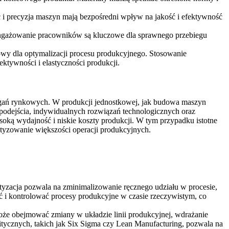
i precyzja maszyn mają bezpośredni wpływ na jakość i efektywność
angażowanie pracowników są kluczowe dla sprawnego przebiegu
zowy dla optymalizacji procesu produkcyjnego. Stosowanie
ktywności i elastyczności produkcji.
agań rynkowych. W produkcji jednostkowej, jak budowa maszyn
odejścia, indywidualnych rozwiązań technologicznych oraz
soką wydajność i niskie koszty produkcji. W tym przypadku istotne
atyzowanie większości operacji produkcyjnych.
tyzacja pozwala na zminimalizowanie ręcznego udziału w procesie,
 i kontrolować procesy produkcyjne w czasie rzeczywistym, co
może obejmować zmiany w układzie linii produkcyjnej, wdrażanie
itycznych, takich jak Six Sigma czy Lean Manufacturing, pozwala na