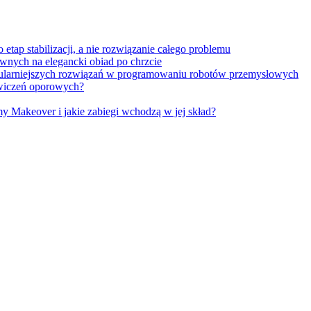
tap stabilizacji, a nie rozwiązanie całego problemu
wnych na elegancki obiad po chrzcie
opularniejszych rozwiązań w programowaniu robotów przemysłowych
 ćwiczeń oporowych?
Makeover i jakie zabiegi wchodzą w jej skład?