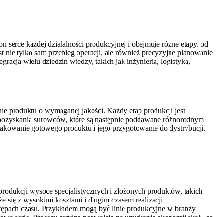
 serce każdej działalności produkcyjnej i obejmuje różne etapy, od
 nie tylko sam przebieg operacji, ale również precyzyjne planowanie
gracja wielu dziedzin wiedzy, takich jak inżynieria, logistyka,
e produktu o wymaganej jakości. Każdy etap produkcji jest
d pozyskania surowców, które są następnie poddawane różnorodnym
pakowanie gotowego produktu i jego przygotowanie do dystrybucji.
produkcji wysoce specjalistycznych i złożonych produktów, takich
 się z wysokimi kosztami i długim czasem realizacji.
stępach czasu. Przykładem mogą być linie produkcyjne w branży