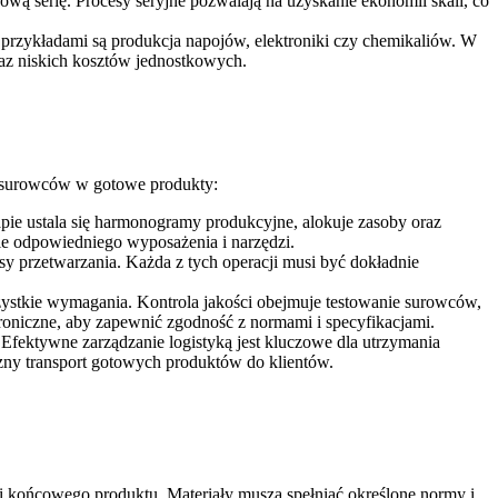
ową serię. Procesy seryjne pozwalają na uzyskanie ekonomii skali, co
 przykładami są produkcja napojów, elektroniki czy chemikaliów. W
raz niskich kosztów jednostkowych.
ia surowców w gotowe produkty:
pie ustala się harmonogramy produkcyjne, alokuje zasoby oraz
e odpowiedniego wyposażenia i narzędzi.
y przetwarzania. Każda z tych operacji musi być dokładnie
szystkie wymagania. Kontrola jakości obejmuje testowanie surowców,
roniczne, aby zapewnić zgodność z normami i specyfikacjami.
ektywne zarządzanie logistyką jest kluczowe dla utrzymania
rzny transport gotowych produktów do klientów.
ci końcowego produktu. Materiały muszą spełniać określone normy i