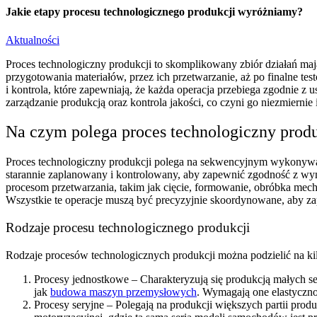
Jakie etapy procesu technologicznego produkcji wyróżniamy?
Aktualności
Proces technologiczny produkcji to skomplikowany zbiór działań maj
przygotowania materiałów, przez ich przetwarzanie, aż po finalne t
i kontrola, które zapewniają, że każda operacja przebiega zgodnie z u
zarządzanie produkcją oraz kontrola jakości, co czyni go niezmiernie 
Na czym polega proces technologiczny produ
Proces technologiczny produkcji polega na sekwencyjnym wykonywani
starannie zaplanowany i kontrolowany, aby zapewnić zgodność z wy
procesom przetwarzania, takim jak cięcie, formowanie, obróbka mec
Wszystkie te operacje muszą być precyzyjnie skoordynowane, aby zap
Rodzaje procesu technologicznego produkcji
Rodzaje procesów technologicznych produkcji można podzielić na kilk
Procesy jednostkowe – Charakteryzują się produkcją małych se
jak
budowa maszyn przemysłowych
. Wymagają one elastyczno
Procesy seryjne – Polegają na produkcji większych partii pro