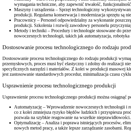
wymagania techniczne, aby zapewnić trwałość, funkcjonalnoś
Maszyny i urządzenia – Sprzęt technologiczny wykorzystywa
produkcji. Regularna konserwacja i modernizacja sprzętu są n
Pracownicy – Personel odpowiedzialny za wykonanie poszczeg
produkcji. Szkolenia i rozwój zawodowy personelu przyczyniaj
Metody i techniki – Procedury i technologie stosowane do prz
nowoczesnych technologii, takich jak automatyzacja, robotyka
Dostosowanie procesu technologicznego do rodzaju prod
Dostosowanie procesu technologicznego do rodzaju produkcji wyma
przemysłowych, proces musi być elastyczny i zdolny do realizacji
specyficznych narzędzi i materiałów. Z kolei w produkcji masowej k
jest zastosowanie standardowych procedur, minimalizacja czasu cyk
Usprawnienie procesu technologicznego produkcji
Usprawnienie procesu technologicznego produkcji można osiągnąć p
Automatyzację – Wprowadzenie nowoczesnych technologii i rob
co z kolei zmniejsza ryzyko błędów ludzkich i przyspiesza p
pozwala na szybkie reagowanie na wszelkie nieprawidłowości.
Optymalizację – Analiza i poprawa istniejących procesów, eli
nowych metod pracy, a także lepsze zarządzanie zasobami. Re