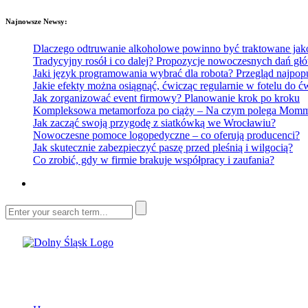
Najnowsze Newsy:
Dlaczego odtruwanie alkoholowe powinno być traktowane jako e
Tradycyjny rosół i co dalej? Propozycje nowoczesnych dań głó
Jaki język programowania wybrać dla robota? Przegląd najp
Jakie efekty można osiągnąć, ćwicząc regularnie w fotelu do
Jak zorganizować event firmowy? Planowanie krok po kroku
Kompleksowa metamorfoza po ciąży – Na czym polega Mommy 
Jak zacząć swoją przygodę z siatkówką we Wrocławiu?
Nowoczesne pomoce logopedyczne – co oferują producenci?
Jak skutecznie zabezpieczyć paszę przed pleśnią i wilgocią?
Co zrobić, gdy w firmie brakuje współpracy i zaufania?
Dolny Śląsk