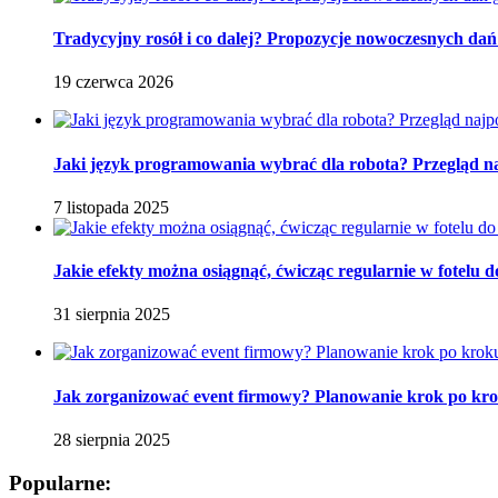
Tradycyjny rosół i co dalej? Propozycje nowoczesnych dań
19 czerwca 2026
Jaki język programowania wybrać dla robota? Przegląd 
7 listopada 2025
Jakie efekty można osiągnąć, ćwicząc regularnie w fotelu
31 sierpnia 2025
Jak zorganizować event firmowy? Planowanie krok po kr
28 sierpnia 2025
Popularne: