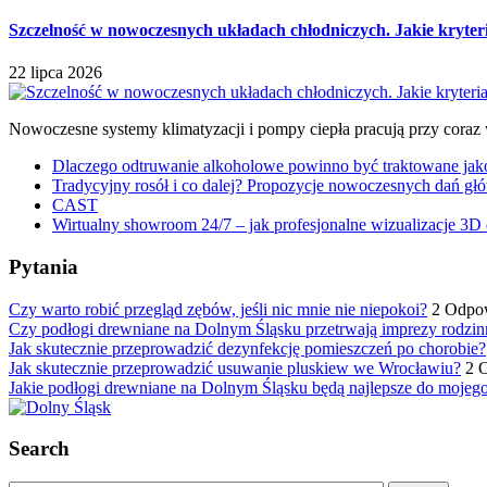
Szczelność w nowoczesnych układach chłodniczych. Jakie kryter
22 lipca 2026
Nowoczesne systemy klimatyzacji i pompy ciepła pracują przy coraz
Dlaczego odtruwanie alkoholowe powinno być traktowane jako e
Tradycyjny rosół i co dalej? Propozycje nowoczesnych dań głó
CAST
Wirtualny showroom 24/7 – jak profesjonalne wizualizacje 3D 
Pytania
Czy warto robić przegląd zębów, jeśli nic mnie nie niepokoi?
2 Odpo
Czy podłogi drewniane na Dolnym Śląsku przetrwają imprezy rodzin
Jak skutecznie przeprowadzić dezynfekcję pomieszczeń po chorobie?
Jak skutecznie przeprowadzić usuwanie pluskiew we Wrocławiu?
2 
Jakie podłogi drewniane na Dolnym Śląsku będą najlepsze do mojeg
Search