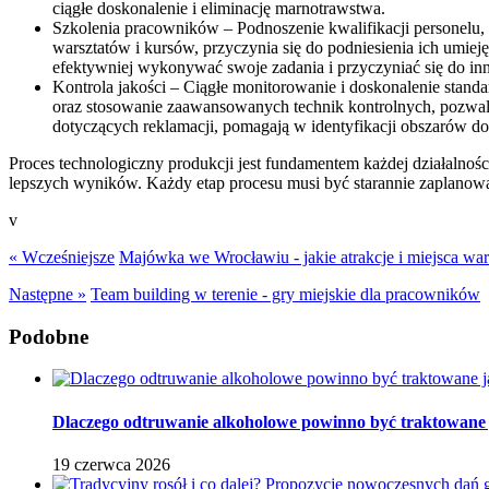
ciągłe doskonalenie i eliminację marnotrawstwa.
Szkolenia pracowników – Podnoszenie kwalifikacji personelu
warsztatów i kursów, przyczynia się do podniesienia ich umie
efektywniej wykonywać swoje zadania i przyczyniać się do in
Kontrola jakości – Ciągłe monitorowanie i doskonalenie stand
oraz stosowanie zaawansowanych technik kontrolnych, pozwal
dotyczących reklamacji, pomagają w identyfikacji obszarów d
Proces technologiczny produkcji jest fundamentem każdej działalności
lepszych wyników. Każdy etap procesu musi być starannie zaplanowa
v
« Wcześniejsze
Majówka we Wrocławiu - jakie atrakcje i miejsca wa
Następne »
Team building w terenie - gry miejskie dla pracowników
Podobne
Dlaczego odtruwanie alkoholowe powinno być traktowane ja
19 czerwca 2026