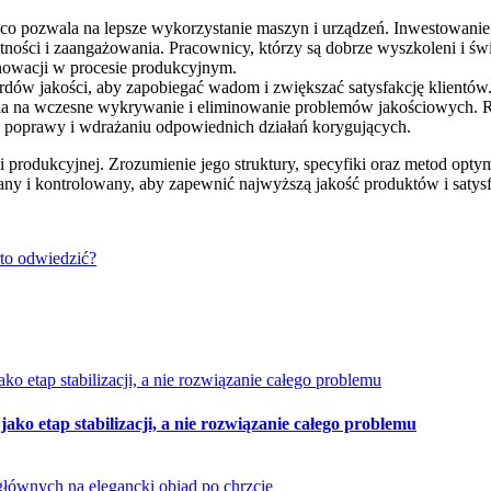
, co pozwala na lepsze wykorzystanie maszyn i urządzeń. Inwestowan
jętności i zaangażowania. Pracownicy, którzy są dobrze wyszkoleni i 
nowacji w procesie produkcyjnym.
ardów jakości, aby zapobiegać wadom i zwiększać satysfakcję klientó
a na wczesne wykrywanie i eliminowanie problemów jakościowych. Reg
o poprawy i wdrażaniu odpowiednich działań korygujących.
 produkcyjnej. Zrozumienie jego struktury, specyfiki oraz metod optym
ny i kontrolowany, aby zapewnić najwyższą jakość produktów i satysf
rto odwiedzić?
ko etap stabilizacji, a nie rozwiązanie całego problemu