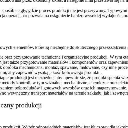
odukowana przez określony okres, a następnie linia przestawia się na n
sposób ciągły, gdzie proces produkcji nie jest przerywany. Typowymi
ja operacji, co pozwala na osiągnięcie bardzo wysokiej wydajności o
uczowych elementów, które są niezbędne do skutecznego przekształcen
 oraz przygotowanie techniczne i organizacyjne produkcji. W tym eta
jest także przygotowanie materiałów i komponentów oraz zapewnieni
ak obróbka mechaniczna, montaż, spawanie, malowanie, czy inne proces
rami, aby zapewnić wysoką jakość końcowego produktu.
tapie produkcji jest niezbędne, aby upewnić się, że produkt spełnia w
metody kontroli, w tym wizualne, mechaniczne, chemiczne oraz elekt
czaniem półproduktów i gotowych wyrobów oraz ich magazynowanie. Ef
ówno wewnętrzny transport materiałów na terenie zakładu, jak i zewnęt
iczny produkcji
do produkcji. Wybór odpowiednich materiałów jest kluczowy dla jakoś