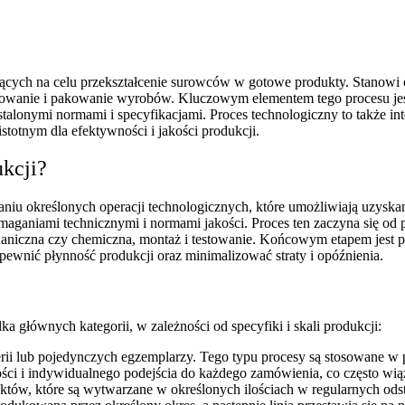
ących na celu przekształcenie surowców w gotowe produkty. Stanowi on
estowanie i pakowanie wyrobów. Kluczowym elementem tego procesu jest
stalonymi normami i specyfikacjami. Proces technologiczny to także inte
istotnym dla efektywności i jakości produkcji.
kcji?
u określonych operacji technologicznych, które umożliwiają uzyskani
maganiami technicznymi i normami jakości. Proces ten zaczyna się o
haniczna czy chemiczna, montaż i testowanie. Końcowym etapem jest 
ewnić płynność produkcji oraz minimalizować straty i opóźnienia.
a głównych kategorii, w zależności od specyfiki i skali produkcji:
rii lub pojedynczych egzemplarzy. Tego typu procesy są stosowane w 
ści i indywidualnego podejścia do każdego zamówienia, co często wiąże
duktów, które są wytwarzane w określonych ilościach w regularnych od