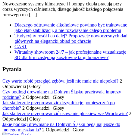
Nowoczesne systemy klimatyzacji i pompy ciepła pracują przy
coraz wyższych ciśnieniach, dlatego jakość każdego połączenia
rurowego ma […]
Dlaczego odtruwanie alkoholowe powinno być traktowane
jako etap stabilizacji, a nie rozwiązanie całego problemu
Tradycyjny rosół i co dalej? Propozycje nowoczesnych dań
głównych na elegancki obiad po chrzcie
CAST
Wirtualny showroom 24/7 – jak profesjonalne wizualizacje
3D dla firm zastępują kosztowne targi branżowe?
Pytania
Czy warto robić przegląd zębów, jeśli nic mnie nie niepokoi?
2
Odpowiedzi
|
Głosy
Czy podłogi drewniane na Dolnym Śląsku przetrwają imprezy
rodzinne?
2 Odpowiedzi
|
Głosy
Jak skutecznie przeprowadzić dezynfekcję pomieszczeń po
chorobie?
2 Odpowiedzi
|
Głosy
Jak skutecznie przeprowadzić usuwanie pluskiew we Wrocławiu?
2
Odpowiedzi
|
Głosy
Jakie podłogi drewniane na Dolnym Śląsku będą najlepsze do
mojego mieszkania?
2 Odpowiedzi
|
Głosy