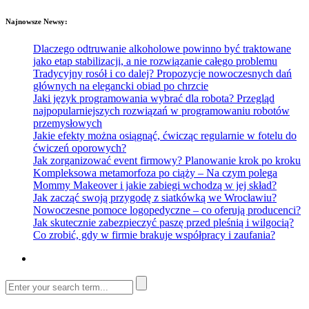
Najnowsze Newsy:
Dlaczego odtruwanie alkoholowe powinno być traktowane
jako etap stabilizacji, a nie rozwiązanie całego problemu
Tradycyjny rosół i co dalej? Propozycje nowoczesnych dań
głównych na elegancki obiad po chrzcie
Jaki język programowania wybrać dla robota? Przegląd
najpopularniejszych rozwiązań w programowaniu robotów
przemysłowych
Jakie efekty można osiągnąć, ćwicząc regularnie w fotelu do
ćwiczeń oporowych?
Jak zorganizować event firmowy? Planowanie krok po kroku
Kompleksowa metamorfoza po ciąży – Na czym polega
Mommy Makeover i jakie zabiegi wchodzą w jej skład?
Jak zacząć swoją przygodę z siatkówką we Wrocławiu?
Nowoczesne pomoce logopedyczne – co oferują producenci?
Jak skutecznie zabezpieczyć paszę przed pleśnią i wilgocią?
Co zrobić, gdy w firmie brakuje współpracy i zaufania?