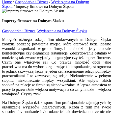
Home
/
Gospodarka i Biznes
/
Wydarzenia na Dolnym
Śląsku
/
Imprezy firmowe na Dolnym Śląsku
Imprezy firmowe na Dolnym Śląsku
Gospodarka i Biznes
,
Wydarzenia na Dolnym Śląsku
Mnogość różnego rodzaju firm ulokowanych na Dolnym Śląsku
zrodziła potrzebę powstania miejsc, które oferować będą idealne
warunki na spotkania w gronie firmy. I nie chodzi tu jedynie o sale
konferencyjne czy eleganckie restauracje. Zdecydowanie ostatnio w
modzie są tak zwane wyjazdy integracyjne czy też imprez firmowe.
Czym one właściwie są? Co prawda mnogość opcji jakie
pracodawca ma do wyboru organizując takie spotkanie jest ogromna
to jednak zazwyczaj łączy je jeden cel: zacieśnienie relacji pomiędzy
pracownikami. I to zazwyczaj się udaje. Niekoniecznie w pełnym
stopniu, niekoniecznie między wszystkimi. Ale wpływ takich
spotkań na relacje w firmie są niepodważalne. A lepsza atmosfera w
pracy to przeważnie większa motywacja a co za tym idzie – większa
wydajność. Czysty zysk.
Na Dolnym Śląsku działa sporo firm profesjonalnie zajmujących się
organizacją wyjazdów integracyjnych. Każda z firm ma swoje
sposoby aby spotkanie było udane jednak dowiedziono, że nic nie