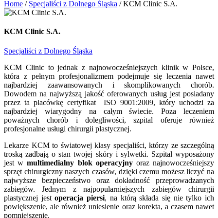
Home
/
Specjaliści z Dolnego Śląska
/
KCM Clinic S.A.
KCM Clinic S.A.
Specjaliści z Dolnego Śląska
KCM Clinic to jednak z najnowocześniejszych klinik w Polsce,
która z pełnym profesjonalizmem podejmuje się leczenia nawet
najbardziej zaawansowanych i skomplikowanych chorób.
Dowodem na najwyższą jakość oferowanych usług jest posiadany
przez ta placówkę certyfikat ISO 9001:2009, który uchodzi za
najbardziej wiarygodny na całym świecie. Poza leczeniem
poważnych chorób i dolegliwości, szpital oferuje również
profesjonalne usługi chirurgii plastycznej.
Lekarze KCM to światowej klasy specjaliści, którzy ze szczególną
troską zadbają o stan twojej skóry i sylwetki. Szpital wyposażony
jest w
multimedialny blok operacyjny
oraz najnowocześniejszy
sprzęt chirurgiczny naszych czasów, dzięki czemu możesz liczyć na
najwyższe bezpieczeństwo oraz dokładność przeprowadzanych
zabiegów. Jednym z najpopularniejszych zabiegów chirurgii
plastycznej jest
operacja piersi
, na którą składa się nie tylko ich
powiększenie, ale również uniesienie oraz korekta, a czasem nawet
pomniejszenie.