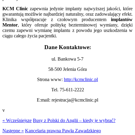
KCM Clinic
zapewnia jedynie implanty najwyższej jakości, które
gwarantują możliwie najbardziej naturalny, oraz zadowalający efekt.
Klinika współpracuje z czołowym producentem
implantów
Mentor
, który oferuje politykę bezterminowej wymiany, dzięki
czemu zapewni wymianę implantu z powodu jego uszkodzenia w
ciągu całego życia pacjentki.
Dane Kontaktowe:
ul. Bankowa 5-7
58-500 Jelenia Góra
Strona www:
http://kcmclinic.pl
Tel. 75-611-2222
E:mail: rejestracja@kcmclinic.pl
v
« Wcześniejsze
Busy z Polski do Anglii – kiedy je wybrać?
Następne »
Kancelaria prawna Pawła Zawadzkiego