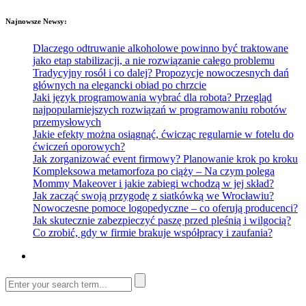
Najnowsze Newsy:
Dlaczego odtruwanie alkoholowe powinno być traktowane
jako etap stabilizacji, a nie rozwiązanie całego problemu
Tradycyjny rosół i co dalej? Propozycje nowoczesnych dań
głównych na elegancki obiad po chrzcie
Jaki język programowania wybrać dla robota? Przegląd
najpopularniejszych rozwiązań w programowaniu robotów
przemysłowych
Jakie efekty można osiągnąć, ćwicząc regularnie w fotelu do
ćwiczeń oporowych?
Jak zorganizować event firmowy? Planowanie krok po kroku
Kompleksowa metamorfoza po ciąży – Na czym polega
Mommy Makeover i jakie zabiegi wchodzą w jej skład?
Jak zacząć swoją przygodę z siatkówką we Wrocławiu?
Nowoczesne pomoce logopedyczne – co oferują producenci?
Jak skutecznie zabezpieczyć paszę przed pleśnią i wilgocią?
Co zrobić, gdy w firmie brakuje współpracy i zaufania?