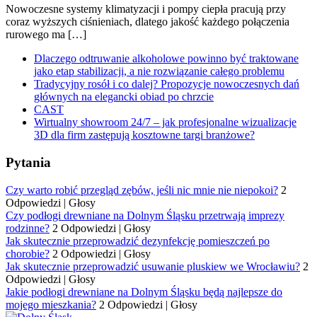
Nowoczesne systemy klimatyzacji i pompy ciepła pracują przy
coraz wyższych ciśnieniach, dlatego jakość każdego połączenia
rurowego ma […]
Dlaczego odtruwanie alkoholowe powinno być traktowane
jako etap stabilizacji, a nie rozwiązanie całego problemu
Tradycyjny rosół i co dalej? Propozycje nowoczesnych dań
głównych na elegancki obiad po chrzcie
CAST
Wirtualny showroom 24/7 – jak profesjonalne wizualizacje
3D dla firm zastępują kosztowne targi branżowe?
Pytania
Czy warto robić przegląd zębów, jeśli nic mnie nie niepokoi?
2
Odpowiedzi
|
Głosy
Czy podłogi drewniane na Dolnym Śląsku przetrwają imprezy
rodzinne?
2 Odpowiedzi
|
Głosy
Jak skutecznie przeprowadzić dezynfekcję pomieszczeń po
chorobie?
2 Odpowiedzi
|
Głosy
Jak skutecznie przeprowadzić usuwanie pluskiew we Wrocławiu?
2
Odpowiedzi
|
Głosy
Jakie podłogi drewniane na Dolnym Śląsku będą najlepsze do
mojego mieszkania?
2 Odpowiedzi
|
Głosy