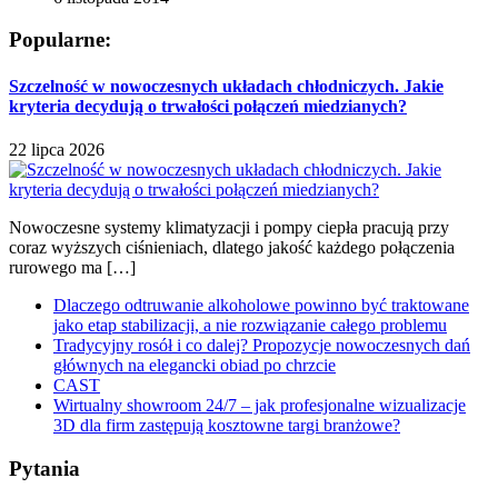
Popularne:
Szczelność w nowoczesnych układach chłodniczych. Jakie
kryteria decydują o trwałości połączeń miedzianych?
22 lipca 2026
Nowoczesne systemy klimatyzacji i pompy ciepła pracują przy
coraz wyższych ciśnieniach, dlatego jakość każdego połączenia
rurowego ma […]
Dlaczego odtruwanie alkoholowe powinno być traktowane
jako etap stabilizacji, a nie rozwiązanie całego problemu
Tradycyjny rosół i co dalej? Propozycje nowoczesnych dań
głównych na elegancki obiad po chrzcie
CAST
Wirtualny showroom 24/7 – jak profesjonalne wizualizacje
3D dla firm zastępują kosztowne targi branżowe?
Pytania