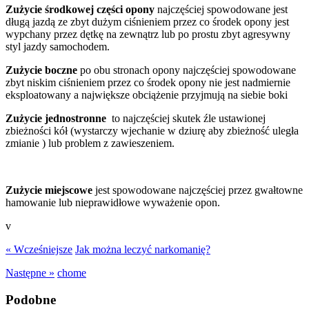
Zużycie środkowej części opony
najczęściej spowodowane jest
długą jazdą ze zbyt dużym ciśnieniem przez co środek opony jest
wypchany przez dętkę na zewnątrz lub po prostu zbyt agresywny
styl jazdy samochodem.
Zużycie boczne
po obu stronach opony najczęściej spowodowane
zbyt niskim ciśnieniem przez co środek opony nie jest nadmiernie
eksploatowany a największe obciążenie przyjmują na siebie boki
Zużycie jednostronne
to najczęściej skutek źle ustawionej
zbieżności kół (wystarczy wjechanie w dziurę aby zbieżność uległa
zmianie ) lub problem z zawieszeniem.
Zużycie miejscowe
jest spowodowane najczęściej przez gwałtowne
hamowanie lub nieprawidłowe wyważenie opon.
v
« Wcześniejsze
Jak można leczyć narkomanię?
Następne »
chome
Podobne