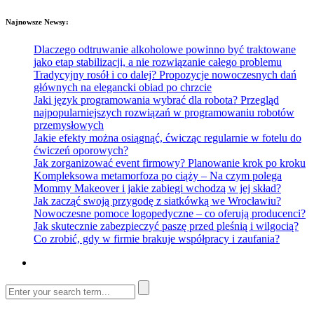
Najnowsze Newsy:
Dlaczego odtruwanie alkoholowe powinno być traktowane
jako etap stabilizacji, a nie rozwiązanie całego problemu
Tradycyjny rosół i co dalej? Propozycje nowoczesnych dań
głównych na elegancki obiad po chrzcie
Jaki język programowania wybrać dla robota? Przegląd
najpopularniejszych rozwiązań w programowaniu robotów
przemysłowych
Jakie efekty można osiągnąć, ćwicząc regularnie w fotelu do
ćwiczeń oporowych?
Jak zorganizować event firmowy? Planowanie krok po kroku
Kompleksowa metamorfoza po ciąży – Na czym polega
Mommy Makeover i jakie zabiegi wchodzą w jej skład?
Jak zacząć swoją przygodę z siatkówką we Wrocławiu?
Nowoczesne pomoce logopedyczne – co oferują producenci?
Jak skutecznie zabezpieczyć paszę przed pleśnią i wilgocią?
Co zrobić, gdy w firmie brakuje współpracy i zaufania?