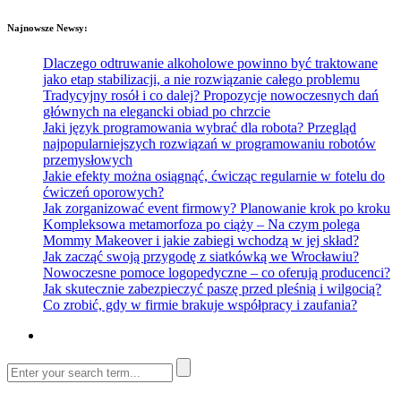
Najnowsze Newsy:
Dlaczego odtruwanie alkoholowe powinno być traktowane
jako etap stabilizacji, a nie rozwiązanie całego problemu
Tradycyjny rosół i co dalej? Propozycje nowoczesnych dań
głównych na elegancki obiad po chrzcie
Jaki język programowania wybrać dla robota? Przegląd
najpopularniejszych rozwiązań w programowaniu robotów
przemysłowych
Jakie efekty można osiągnąć, ćwicząc regularnie w fotelu do
ćwiczeń oporowych?
Jak zorganizować event firmowy? Planowanie krok po kroku
Kompleksowa metamorfoza po ciąży – Na czym polega
Mommy Makeover i jakie zabiegi wchodzą w jej skład?
Jak zacząć swoją przygodę z siatkówką we Wrocławiu?
Nowoczesne pomoce logopedyczne – co oferują producenci?
Jak skutecznie zabezpieczyć paszę przed pleśnią i wilgocią?
Co zrobić, gdy w firmie brakuje współpracy i zaufania?