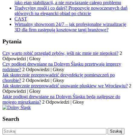
jako etap stabilizacji, a nie rozwiązanie całego problemu
Tradycyjny rosół i co dalej? Propozycje nowoczesnych dań
głównych na elegancki obiad po chrzcie
CAST
Wirtualny showroom 24/7 – jak profesjonalne wizualizacje
3D dla firm zastępują kosztowne targi branżowe?
Pytania
Czy warto robić przegląd zębów, jeśli nic mnie nie niepokoi?
2
Odpowiedzi
|
Głosy
Czy podłogi drewniane na Dolnym Śląsku przetrwają imprezy
rodzinne?
2 Odpowiedzi
|
Głosy
Jak skutecznie przeprowadzić dezynfekcję pomieszczeń po
chorobie?
2 Odpowiedzi
|
Głosy
Jak skutecznie przeprowadzić usuwanie pluskiew we Wrocławiu?
2
Odpowiedzi
|
Głosy
Jakie podłogi drewniane na Dolnym Śląsku będą najlepsze do
mojego mieszkania?
2 Odpowiedzi
|
Głosy
Search