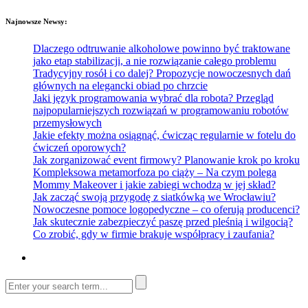
Najnowsze Newsy:
Dlaczego odtruwanie alkoholowe powinno być traktowane
jako etap stabilizacji, a nie rozwiązanie całego problemu
Tradycyjny rosół i co dalej? Propozycje nowoczesnych dań
głównych na elegancki obiad po chrzcie
Jaki język programowania wybrać dla robota? Przegląd
najpopularniejszych rozwiązań w programowaniu robotów
przemysłowych
Jakie efekty można osiągnąć, ćwicząc regularnie w fotelu do
ćwiczeń oporowych?
Jak zorganizować event firmowy? Planowanie krok po kroku
Kompleksowa metamorfoza po ciąży – Na czym polega
Mommy Makeover i jakie zabiegi wchodzą w jej skład?
Jak zacząć swoją przygodę z siatkówką we Wrocławiu?
Nowoczesne pomoce logopedyczne – co oferują producenci?
Jak skutecznie zabezpieczyć paszę przed pleśnią i wilgocią?
Co zrobić, gdy w firmie brakuje współpracy i zaufania?