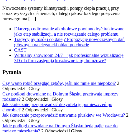
Nowoczesne systemy klimatyzacji i pompy ciepła pracują przy
coraz wyższych ciśnieniach, dlatego jakość każdego połączenia
rurowego ma […]
Dlaczego odtruwanie alkoholowe powinno być traktowane
jako etap stabilizacji, a nie rozwiązanie całego problemu
Tradycyjny rosół i co dalej? Propozycje nowoczesnych dań
głównych na elegancki obiad po chrzcie
CAST
Wirtualny showroom 24/7 – jak profesjonalne wizualizacje
3D dla firm zastępują kosztowne targi branżowe?
Pytania
Czy warto robić przegląd zębów, jeśli nic mnie nie niepokoi?
2
Odpowiedzi
|
Głosy
Czy podłogi drewniane na Dolnym Śląsku przetrwają imprezy
rodzinne?
2 Odpowiedzi
|
Głosy
Jak skutecznie przeprowadzić dezynfekcję pomieszczeń po
chorobie?
2 Odpowiedzi
|
Głosy
Jak skutecznie przeprowadzić usuwanie pluskiew we Wrocławiu?
2
Odpowiedzi
|
Głosy
Jakie podłogi drewniane na Dolnym Śląsku będą najlepsze do
mojego mieszkania?
2 Odpowiedzi
|
Głosy