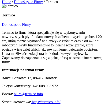
Home
/
Dolnośląskie Firmy
/
Termico
Termico
Dolnośląskie Firmy
Termico to firma, która specjalizuje się w wykonywaniu
nowoczesnych płyt fundamentowych żelbetonowych o grubości 20
cm, którą można wykonać w niezwykle krótkim czasie od 4-7 dni
roboczych. Płyty fundamentowe to idealne rozwiązanie, które
posiada wiele zalet takich jak: równomierne rozłożenie obciążeń,
łatwa możliwość izolacji ora brak dodatkowych wylewek.
Zapraszamy do zapoznania się z pełną ofertą na stronie internetowej
firmy.
Informacje na temat firmy
Adres
: Bankowa 13, 08-412 Borowie
Telefon kontaktowy
: +48 608 083 972
Poczta
:
biuro@termico.info
Strona internetowa
:
https://termico.info/