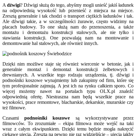
A
dźwigi
? Dźwigi służą do tego, abyśmy mogli unieść jakiś ładunek
na odpowiednią wysokość lub przenieść z miejsca na miejsce.
Zresztą generalnie i tak chodzi o transport ciężkich ładunków i tak.
Ale dźwigi takie, a w szczególności żurawie, często widzimy na
placach budowy. To one służą nam do przenoszenia, a także
montażu i demontażu konstrukcji stalowych, ale nie tylko i
stawiania konstrukcji. One pozwalają nam na montowanie i
demontowanie hal stalowych, ale również innych.
Dzięki nim możliwe staje się również wiercenie w betonie, jak i
generalnie montaż i demontaż konstrukcji żelbetowych i
drewnianych. A wszelkie tego rodzaju urządzenia, tj. dźwigi i
podnośniki koszowe wynajmiemy lub zakupimy od firm, które się
tym profesjonalnie zajmują. A jest ich na rynku całkiem sporo. Co
więcej możemy nawet na portalach typu OLX.pl znaleźć
odpowiednią ofertę. Niestraszna nam będą wszelkie prace na
wysokości, prace remontowe, blacharskie, dekarskie, murarskie czy
też filmowe.
Czasami
podnośniki koszowe
są wykorzystywane przez
filmowców. To zrozumiałe – ekipa filmowa może wejść na taki
wraz z całym ekwipunkiem. Dzięki temu będzie mogła nakręcić
ciekawe ujęcia. Zresztą na pewno nie raz widzieliście – ujęcia jakby