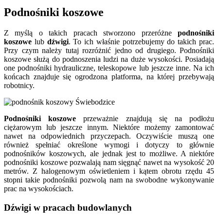
Podnośniki koszowe
Z myślą o takich pracach stworzono przeróżne
podnośniki
koszowe
lub
dźwigi
. To ich właśnie potrzebujemy do takich prac.
Przy czym należy tutaj rozróżnić jedno od drugiego. Podnośniki
koszowe służą do podnoszenia ludzi na duże wysokości. Posiadają
one podnośniki hydrauliczne, teleskopowe lub jeszcze inne. Na ich
końcach znajduje się ogrodzona platforma, na której przebywają
robotnicy.
Podnośniki koszowe
przeważnie znajdują się na podłożu
ciężarowym lub jeszcze innym. Niektóre możemy zamontować
nawet na odpowiednich przyczepach. Oczywiście muszą one
również spełniać określone wymogi i dotyczy to głównie
podnośników koszowych, ale jednak jest to możliwe. A niektóre
podnośniki koszowe pozwalają nam sięgnąć nawet na wysokość 20
metrów. Z halogenowym oświetleniem i kątem obrotu rzędu 45
stopni takie podnośniki pozwolą nam na swobodne wykonywanie
prac na wysokościach.
Dźwigi w pracach budowlanych