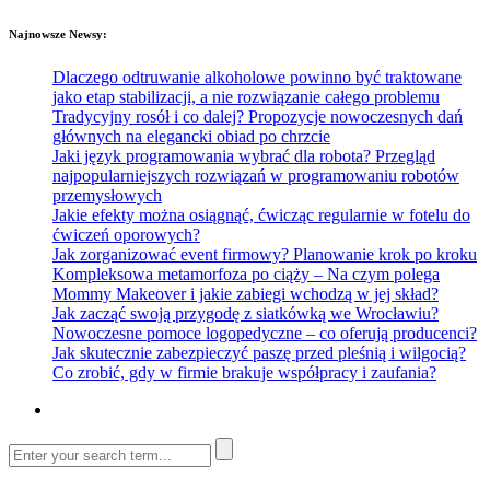
Najnowsze Newsy:
Dlaczego odtruwanie alkoholowe powinno być traktowane
jako etap stabilizacji, a nie rozwiązanie całego problemu
Tradycyjny rosół i co dalej? Propozycje nowoczesnych dań
głównych na elegancki obiad po chrzcie
Jaki język programowania wybrać dla robota? Przegląd
najpopularniejszych rozwiązań w programowaniu robotów
przemysłowych
Jakie efekty można osiągnąć, ćwicząc regularnie w fotelu do
ćwiczeń oporowych?
Jak zorganizować event firmowy? Planowanie krok po kroku
Kompleksowa metamorfoza po ciąży – Na czym polega
Mommy Makeover i jakie zabiegi wchodzą w jej skład?
Jak zacząć swoją przygodę z siatkówką we Wrocławiu?
Nowoczesne pomoce logopedyczne – co oferują producenci?
Jak skutecznie zabezpieczyć paszę przed pleśnią i wilgocią?
Co zrobić, gdy w firmie brakuje współpracy i zaufania?