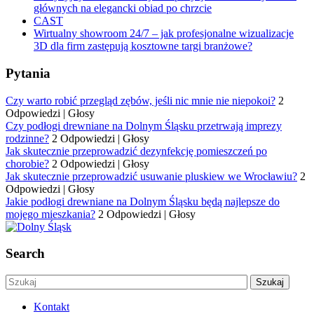
głównych na elegancki obiad po chrzcie
CAST
Wirtualny showroom 24/7 – jak profesjonalne wizualizacje
3D dla firm zastępują kosztowne targi branżowe?
Pytania
Czy warto robić przegląd zębów, jeśli nic mnie nie niepokoi?
2
Odpowiedzi
|
Głosy
Czy podłogi drewniane na Dolnym Śląsku przetrwają imprezy
rodzinne?
2 Odpowiedzi
|
Głosy
Jak skutecznie przeprowadzić dezynfekcję pomieszczeń po
chorobie?
2 Odpowiedzi
|
Głosy
Jak skutecznie przeprowadzić usuwanie pluskiew we Wrocławiu?
2
Odpowiedzi
|
Głosy
Jakie podłogi drewniane na Dolnym Śląsku będą najlepsze do
mojego mieszkania?
2 Odpowiedzi
|
Głosy
Search
Kontakt