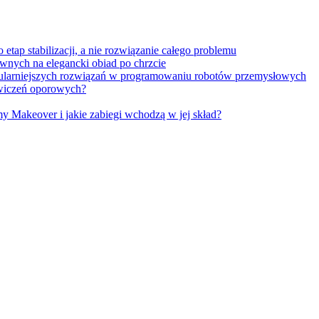
tap stabilizacji, a nie rozwiązanie całego problemu
wnych na elegancki obiad po chrzcie
opularniejszych rozwiązań w programowaniu robotów przemysłowych
 ćwiczeń oporowych?
Makeover i jakie zabiegi wchodzą w jej skład?