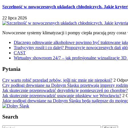
Szczelność w nowoczesnych układach chłodniczych. Jakie kryter
22 lipca 2026
Nowoczesne systemy klimatyzacji i pompy ciepła pracują przy coraz
Dlaczego odtruwanie alkoholowe powinno być traktowane jako e
Tradycyjny rosół i co dalej? Propozycje nowoczesnych dań głó
CAST
Wirtualny showroom 24/7 – jak profesjonalne wizualizacje 3D 
Pytania
Czy warto robić przegląd zębów, jeśli nic mnie nie niepokoi?
2 Odpo
Czy podłogi drewniane na Dolnym Śląsku przetrwają imprezy rodzin
Jak skutecznie przeprowadzić dezynfekcję pomieszczeń po chorobie?
Jak skutecznie przeprowadzić usuwanie pluskiew we Wrocławiu?
2 
Jakie podłogi drewniane na Dolnym Śląsku będą najlepsze do mojeg
Search