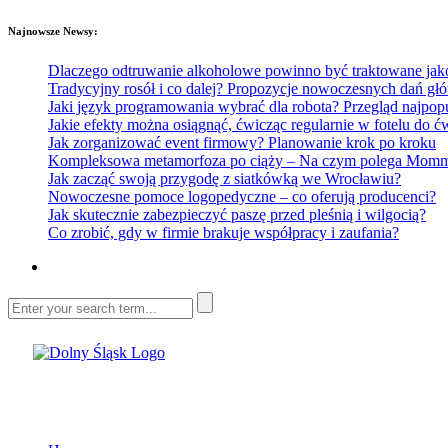
Najnowsze Newsy:
Dlaczego odtruwanie alkoholowe powinno być traktowane jako e
Tradycyjny rosół i co dalej? Propozycje nowoczesnych dań głó
Jaki język programowania wybrać dla robota? Przegląd najp
Jakie efekty można osiągnąć, ćwicząc regularnie w fotelu do
Jak zorganizować event firmowy? Planowanie krok po kroku
Kompleksowa metamorfoza po ciąży – Na czym polega Mommy 
Jak zacząć swoją przygodę z siatkówką we Wrocławiu?
Nowoczesne pomoce logopedyczne – co oferują producenci?
Jak skutecznie zabezpieczyć paszę przed pleśnią i wilgocią?
Co zrobić, gdy w firmie brakuje współpracy i zaufania?
Dolny Śląsk