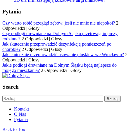
3D dla firm zastępują kosztowne targi branżowe?
Pytania
Czy warto robić przegląd zębów, jeśli nic mnie nie niepokoi?
2
Odpowiedzi
|
Głosy
Czy podłogi drewniane na Dolnym Śląsku przetrwają imprezy
rodzinne?
2 Odpowiedzi
|
Głosy
Jak skutecznie przeprowadzić dezynfekcję pomieszczeń po
chorobie?
2 Odpowiedzi
|
Głosy
Jak skutecznie przeprowadzić usuwanie pluskiew we Wrocławiu?
2
Odpowiedzi
|
Głosy
Jakie podłogi drewniane na Dolnym Śląsku będą najlepsze do
mojego mieszkania?
2 Odpowiedzi
|
Głosy
Search
Kontakt
O Nas
Pytania
Back to Top