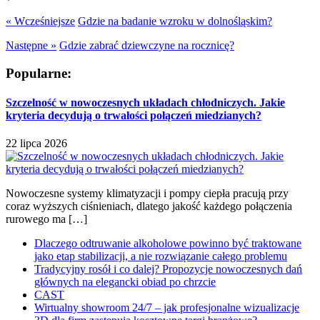
« Wcześniejsze
Gdzie na badanie wzroku w dolnośląskim?
Następne »
Gdzie zabrać dziewczyne na rocznicę?
Popularne:
Szczelność w nowoczesnych układach chłodniczych. Jakie
kryteria decydują o trwałości połączeń miedzianych?
22 lipca 2026
Nowoczesne systemy klimatyzacji i pompy ciepła pracują przy
coraz wyższych ciśnieniach, dlatego jakość każdego połączenia
rurowego ma […]
Dlaczego odtruwanie alkoholowe powinno być traktowane
jako etap stabilizacji, a nie rozwiązanie całego problemu
Tradycyjny rosół i co dalej? Propozycje nowoczesnych dań
głównych na elegancki obiad po chrzcie
CAST
Wirtualny showroom 24/7 – jak profesjonalne wizualizacje