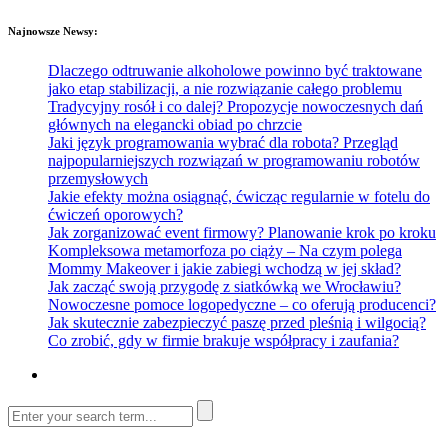
Najnowsze Newsy:
Dlaczego odtruwanie alkoholowe powinno być traktowane
jako etap stabilizacji, a nie rozwiązanie całego problemu
Tradycyjny rosół i co dalej? Propozycje nowoczesnych dań
głównych na elegancki obiad po chrzcie
Jaki język programowania wybrać dla robota? Przegląd
najpopularniejszych rozwiązań w programowaniu robotów
przemysłowych
Jakie efekty można osiągnąć, ćwicząc regularnie w fotelu do
ćwiczeń oporowych?
Jak zorganizować event firmowy? Planowanie krok po kroku
Kompleksowa metamorfoza po ciąży – Na czym polega
Mommy Makeover i jakie zabiegi wchodzą w jej skład?
Jak zacząć swoją przygodę z siatkówką we Wrocławiu?
Nowoczesne pomoce logopedyczne – co oferują producenci?
Jak skutecznie zabezpieczyć paszę przed pleśnią i wilgocią?
Co zrobić, gdy w firmie brakuje współpracy i zaufania?