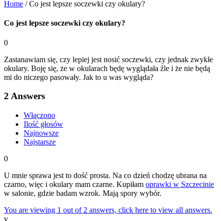
Home
/
Co jest lepsze soczewki czy okulary?
Co jest lepsze soczewki czy okulary?
0
Zastanawiam się, czy lepiej jest nosić soczewki, czy jednak zwykłe
okulary. Boję się, że w okularach będę wyglądała źle i że nie będą
mi do niczego pasowały. Jak to u was wygląda?
2
Answers
Włączono
Ilość głosów
Najnowsze
Najstarsze
0
U mnie sprawa jest to dość prosta. Na co dzień chodzę ubrana na
czarno, więc i okulary mam czarne. Kupiłam
oprawki w Szczecinie
w salonie, gdzie badam wzrok. Mają spory wybór.
You are viewing 1 out of 2 answers, click here to view all answers.
v