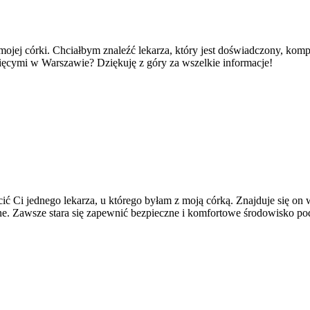
ej córki. Chciałbym znaleźć lekarza, który jest doświadczony, kompet
cięcymi w Warszawie? Dziękuję z góry za wszelkie informacje!
cić Ci jednego lekarza, u którego byłam z moją córką. Znajduje się on
ażne. Zawsze stara się zapewnić bezpieczne i komfortowe środowisko po