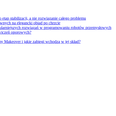
tap stabilizacji, a nie rozwiązanie całego problemu
wnych na elegancki obiad po chrzcie
opularniejszych rozwiązań w programowaniu robotów przemysłowych
 ćwiczeń oporowych?
Makeover i jakie zabiegi wchodzą w jej skład?