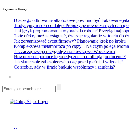
Najnowsze Newsy:
Dlaczego odtruwanie alkoholowe powinno być traktowane jako e
Tradycyjny rosół i co dalej? Propozycje nowoczesnych dań głó
Jaki język programowania wybrać dla robota? Przegląd najp
Jakie efekty można osiągnąć, ćwicząc regularnie w fotelu do
Jak zorganizować event firmowy? Planowanie krok po kroku
Kompleksowa metamorfoza po ciąży – Na czym polega Mommy 
Jak zacząć swoją przygodę z siatkówką we Wrocławiu?
Nowoczesne pomoce logopedyczne – co oferują producenci?
Jak skutecznie zabezpieczyć paszę przed pleśnią i wilgocią?
Co zrobić, gdy w firmie brakuje współpracy i zaufania?
Dolny Śląsk