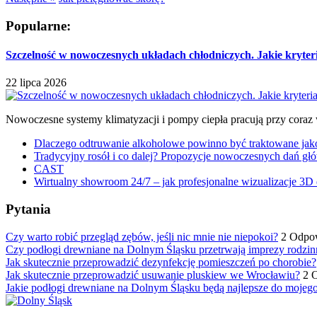
Popularne:
Szczelność w nowoczesnych układach chłodniczych. Jakie kryter
22 lipca 2026
Nowoczesne systemy klimatyzacji i pompy ciepła pracują przy coraz
Dlaczego odtruwanie alkoholowe powinno być traktowane jako e
Tradycyjny rosół i co dalej? Propozycje nowoczesnych dań głó
CAST
Wirtualny showroom 24/7 – jak profesjonalne wizualizacje 3D 
Pytania
Czy warto robić przegląd zębów, jeśli nic mnie nie niepokoi?
2 Odpo
Czy podłogi drewniane na Dolnym Śląsku przetrwają imprezy rodzin
Jak skutecznie przeprowadzić dezynfekcję pomieszczeń po chorobie?
Jak skutecznie przeprowadzić usuwanie pluskiew we Wrocławiu?
2 
Jakie podłogi drewniane na Dolnym Śląsku będą najlepsze do mojeg