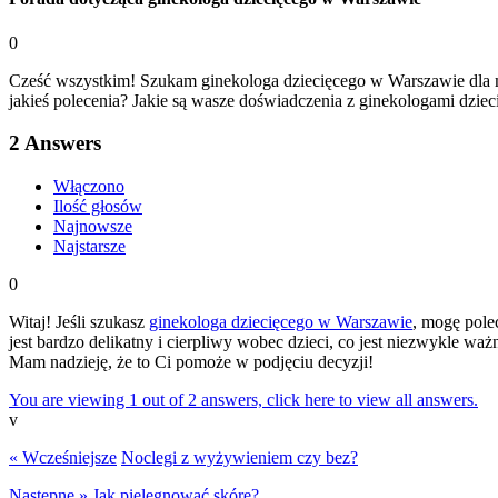
0
Cześć wszystkim! Szukam ginekologa dziecięcego w Warszawie dla moj
jakieś polecenia? Jakie są wasze doświadczenia z ginekologami dzie
2
Answers
Włączono
Ilość głosów
Najnowsze
Najstarsze
0
Witaj! Jeśli szukasz
ginekologa dziecięcego w Warszawie
, mogę pole
jest bardzo delikatny i cierpliwy wobec dzieci, co jest niezwykle w
Mam nadzieję, że to Ci pomoże w podjęciu decyzji!
You are viewing 1 out of 2 answers, click here to view all answers.
v
« Wcześniejsze
Noclegi z wyżywieniem czy bez?
Następne »
Jak pielęgnować skórę?