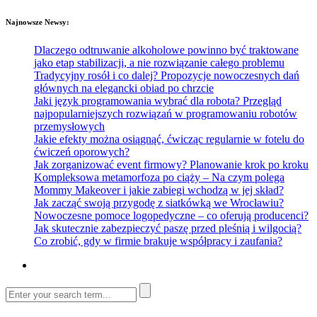
Najnowsze Newsy:
Dlaczego odtruwanie alkoholowe powinno być traktowane
jako etap stabilizacji, a nie rozwiązanie całego problemu
Tradycyjny rosół i co dalej? Propozycje nowoczesnych dań
głównych na elegancki obiad po chrzcie
Jaki język programowania wybrać dla robota? Przegląd
najpopularniejszych rozwiązań w programowaniu robotów
przemysłowych
Jakie efekty można osiągnąć, ćwicząc regularnie w fotelu do
ćwiczeń oporowych?
Jak zorganizować event firmowy? Planowanie krok po kroku
Kompleksowa metamorfoza po ciąży – Na czym polega
Mommy Makeover i jakie zabiegi wchodzą w jej skład?
Jak zacząć swoją przygodę z siatkówką we Wrocławiu?
Nowoczesne pomoce logopedyczne – co oferują producenci?
Jak skutecznie zabezpieczyć paszę przed pleśnią i wilgocią?
Co zrobić, gdy w firmie brakuje współpracy i zaufania?