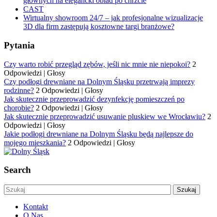
głównych na elegancki obiad po chrzcie
CAST
Wirtualny showroom 24/7 – jak profesjonalne wizualizacje
3D dla firm zastępują kosztowne targi branżowe?
Pytania
Czy warto robić przegląd zębów, jeśli nic mnie nie niepokoi?
2
Odpowiedzi
|
Głosy
Czy podłogi drewniane na Dolnym Śląsku przetrwają imprezy
rodzinne?
2 Odpowiedzi
|
Głosy
Jak skutecznie przeprowadzić dezynfekcję pomieszczeń po
chorobie?
2 Odpowiedzi
|
Głosy
Jak skutecznie przeprowadzić usuwanie pluskiew we Wrocławiu?
2
Odpowiedzi
|
Głosy
Jakie podłogi drewniane na Dolnym Śląsku będą najlepsze do
mojego mieszkania?
2 Odpowiedzi
|
Głosy
Search
Kontakt
O Nas