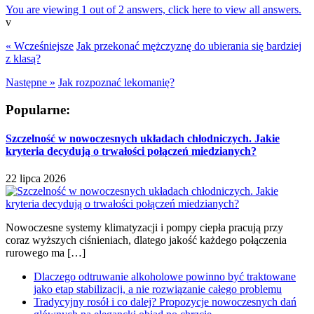
You are viewing 1 out of 2 answers, click here to view all answers.
v
« Wcześniejsze
Jak przekonać mężczyznę do ubierania się bardziej
z klasą?
Następne »
Jak rozpoznać lekomanię?
Popularne:
Szczelność w nowoczesnych układach chłodniczych. Jakie
kryteria decydują o trwałości połączeń miedzianych?
22 lipca 2026
Nowoczesne systemy klimatyzacji i pompy ciepła pracują przy
coraz wyższych ciśnieniach, dlatego jakość każdego połączenia
rurowego ma […]
Dlaczego odtruwanie alkoholowe powinno być traktowane
jako etap stabilizacji, a nie rozwiązanie całego problemu
Tradycyjny rosół i co dalej? Propozycje nowoczesnych dań