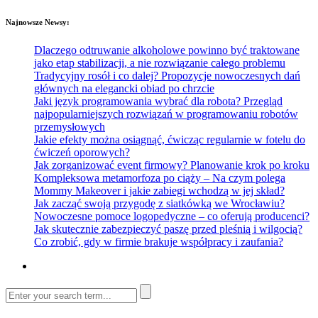
Najnowsze Newsy:
Dlaczego odtruwanie alkoholowe powinno być traktowane
jako etap stabilizacji, a nie rozwiązanie całego problemu
Tradycyjny rosół i co dalej? Propozycje nowoczesnych dań
głównych na elegancki obiad po chrzcie
Jaki język programowania wybrać dla robota? Przegląd
najpopularniejszych rozwiązań w programowaniu robotów
przemysłowych
Jakie efekty można osiągnąć, ćwicząc regularnie w fotelu do
ćwiczeń oporowych?
Jak zorganizować event firmowy? Planowanie krok po kroku
Kompleksowa metamorfoza po ciąży – Na czym polega
Mommy Makeover i jakie zabiegi wchodzą w jej skład?
Jak zacząć swoją przygodę z siatkówką we Wrocławiu?
Nowoczesne pomoce logopedyczne – co oferują producenci?
Jak skutecznie zabezpieczyć paszę przed pleśnią i wilgocią?
Co zrobić, gdy w firmie brakuje współpracy i zaufania?