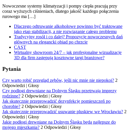
Nowoczesne systemy klimatyzacji i pompy ciepła pracują przy
coraz wyższych ciśnieniach, dlatego jakość każdego połączenia
rurowego ma […]
Dlaczego odtruwanie alkoholowe powinno być traktowane
jako etap stabilizacji, a nie rozwiązanie całego problemu
Tradycyjny rosół i co dalej? Propozycje nowoczesnych dań
głównych na elegancki obiad po chrzcie
CAST
Wirtualny showroom 24/7 – jak profesjonalne wizualizacje
3D dla firm zastępują kosztowne targi branżowe?
Pytania
Czy warto robić przegląd zębów, jeśli nic mnie nie niepokoi?
2
Odpowiedzi
|
Głosy
Czy podłogi drewniane na Dolnym Śląsku przetrwają imprezy
rodzinne?
2 Odpowiedzi
|
Głosy
Jak skutecznie przeprowadzić dezynfekcję pomieszczeń po
chorobie?
2 Odpowiedzi
|
Głosy
Jak skutecznie przeprowadzić usuwanie pluskiew we Wrocławiu?
2
Odpowiedzi
|
Głosy
Jakie podłogi drewniane na Dolnym Śląsku będą najlepsze do
mojego mieszkania?
2 Odpowiedzi
|
Głosy