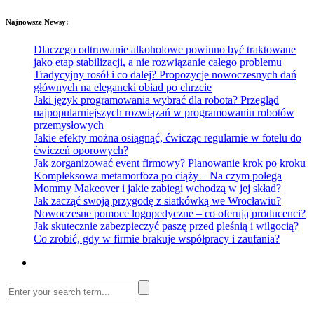
Najnowsze Newsy:
Dlaczego odtruwanie alkoholowe powinno być traktowane
jako etap stabilizacji, a nie rozwiązanie całego problemu
Tradycyjny rosół i co dalej? Propozycje nowoczesnych dań
głównych na elegancki obiad po chrzcie
Jaki język programowania wybrać dla robota? Przegląd
najpopularniejszych rozwiązań w programowaniu robotów
przemysłowych
Jakie efekty można osiągnąć, ćwicząc regularnie w fotelu do
ćwiczeń oporowych?
Jak zorganizować event firmowy? Planowanie krok po kroku
Kompleksowa metamorfoza po ciąży – Na czym polega
Mommy Makeover i jakie zabiegi wchodzą w jej skład?
Jak zacząć swoją przygodę z siatkówką we Wrocławiu?
Nowoczesne pomoce logopedyczne – co oferują producenci?
Jak skutecznie zabezpieczyć paszę przed pleśnią i wilgocią?
Co zrobić, gdy w firmie brakuje współpracy i zaufania?