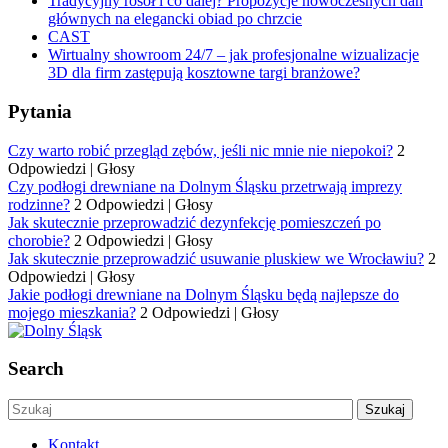
Tradycyjny rosół i co dalej? Propozycje nowoczesnych dań
głównych na elegancki obiad po chrzcie
CAST
Wirtualny showroom 24/7 – jak profesjonalne wizualizacje
3D dla firm zastępują kosztowne targi branżowe?
Pytania
Czy warto robić przegląd zębów, jeśli nic mnie nie niepokoi?
2
Odpowiedzi
|
Głosy
Czy podłogi drewniane na Dolnym Śląsku przetrwają imprezy
rodzinne?
2 Odpowiedzi
|
Głosy
Jak skutecznie przeprowadzić dezynfekcję pomieszczeń po
chorobie?
2 Odpowiedzi
|
Głosy
Jak skutecznie przeprowadzić usuwanie pluskiew we Wrocławiu?
2
Odpowiedzi
|
Głosy
Jakie podłogi drewniane na Dolnym Śląsku będą najlepsze do
mojego mieszkania?
2 Odpowiedzi
|
Głosy
Search
Kontakt