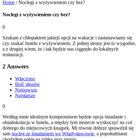
Home
/
Noclegi z wyżywieniem czy bez?
Noclegi z wyżywieniem czy bez?
0
Szukam z chłopakiem jakiejś opcji na wakacje i zastanawiamy się
czy szukać hotelu z wyżywieniem. Z jednej strony jest to wygodne,
a z drugiej wiem, że i tak będzie nas ciągnęło do lokalnych
restauracji.
2
Answers
Włączono
Ilość głosów
Najnowsze
Najstarsze
0
Według mnie idealnym kompromisem będzie opcja śniadanie i
obiadokolacja w hotelu, a między tym możecie wyskoczyć na coś
dobrego do miejscowych knajpek. Mi równie dobrze sprawdził się
sam
nocleg ze śniadaniem we Władysławowie
, a popołudniami
chodziłem sobie na rybkę przy morzu.