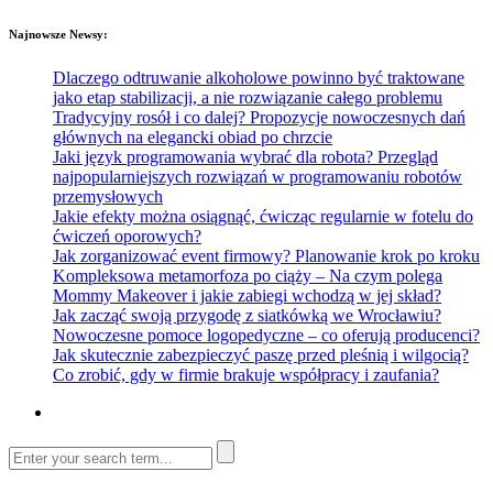
Najnowsze Newsy:
Dlaczego odtruwanie alkoholowe powinno być traktowane
jako etap stabilizacji, a nie rozwiązanie całego problemu
Tradycyjny rosół i co dalej? Propozycje nowoczesnych dań
głównych na elegancki obiad po chrzcie
Jaki język programowania wybrać dla robota? Przegląd
najpopularniejszych rozwiązań w programowaniu robotów
przemysłowych
Jakie efekty można osiągnąć, ćwicząc regularnie w fotelu do
ćwiczeń oporowych?
Jak zorganizować event firmowy? Planowanie krok po kroku
Kompleksowa metamorfoza po ciąży – Na czym polega
Mommy Makeover i jakie zabiegi wchodzą w jej skład?
Jak zacząć swoją przygodę z siatkówką we Wrocławiu?
Nowoczesne pomoce logopedyczne – co oferują producenci?
Jak skutecznie zabezpieczyć paszę przed pleśnią i wilgocią?
Co zrobić, gdy w firmie brakuje współpracy i zaufania?