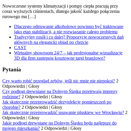
Nowoczesne systemy klimatyzacji i pompy ciepła pracują przy
coraz wyższych ciśnieniach, dlatego jakość każdego połączenia
rurowego ma […]
Dlaczego odtruwanie alkoholowe powinno być traktowane
jako etap stabilizacji, a nie rozwiązanie całego problemu
Tradycyjny rosół i co dalej? Propozycje nowoczesnych dań
głównych na elegancki obiad po chrzcie
CAST
Wirtualny showroom 24/7 – jak profesjonalne wizualizacje
3D dla firm zastępują kosztowne targi branżowe?
Pytania
Czy warto robić przegląd zębów, jeśli nic mnie nie niepokoi?
2
Odpowiedzi
|
Głosy
Czy podłogi drewniane na Dolnym Śląsku przetrwają imprezy
rodzinne?
2 Odpowiedzi
|
Głosy
Jak skutecznie przeprowadzić dezynfekcję pomieszczeń po
chorobie?
2 Odpowiedzi
|
Głosy
Jak skutecznie przeprowadzić usuwanie pluskiew we Wrocławiu?
2
Odpowiedzi
|
Głosy
Jakie podłogi drewniane na Dolnym Śląsku będą najlepsze do
mojego mieszkania?
2 Odpowiedzi
|
Głosy