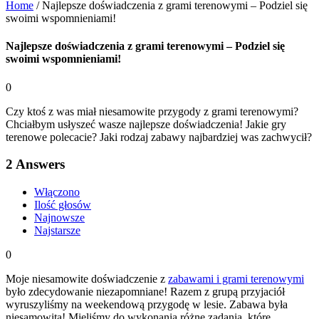
Home
/
Najlepsze doświadczenia z grami terenowymi – Podziel się
swoimi wspomnieniami!
Najlepsze doświadczenia z grami terenowymi – Podziel się
swoimi wspomnieniami!
0
Czy ktoś z was miał niesamowite przygody z grami terenowymi?
Chciałbym usłyszeć wasze najlepsze doświadczenia! Jakie gry
terenowe polecacie? Jaki rodzaj zabawy najbardziej was zachwycił?
2
Answers
Włączono
Ilość głosów
Najnowsze
Najstarsze
0
Moje niesamowite doświadczenie z
zabawami i grami terenowymi
było zdecydowanie niezapomniane! Razem z grupą przyjaciół
wyruszyliśmy na weekendową przygodę w lesie. Zabawa była
niesamowita! Mieliśmy do wykonania różne zadania, które