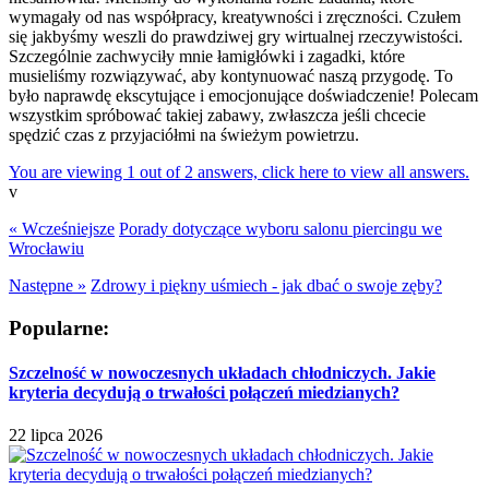
wymagały od nas współpracy, kreatywności i zręczności. Czułem
się jakbyśmy weszli do prawdziwej gry wirtualnej rzeczywistości.
Szczególnie zachwyciły mnie łamigłówki i zagadki, które
musieliśmy rozwiązywać, aby kontynuować naszą przygodę. To
było naprawdę ekscytujące i emocjonujące doświadczenie! Polecam
wszystkim spróbować takiej zabawy, zwłaszcza jeśli chcecie
spędzić czas z przyjaciółmi na świeżym powietrzu.
You are viewing 1 out of 2 answers, click here to view all answers.
v
« Wcześniejsze
Porady dotyczące wyboru salonu piercingu we
Wrocławiu
Następne »
Zdrowy i piękny uśmiech - jak dbać o swoje zęby?
Popularne:
Szczelność w nowoczesnych układach chłodniczych. Jakie
kryteria decydują o trwałości połączeń miedzianych?
22 lipca 2026