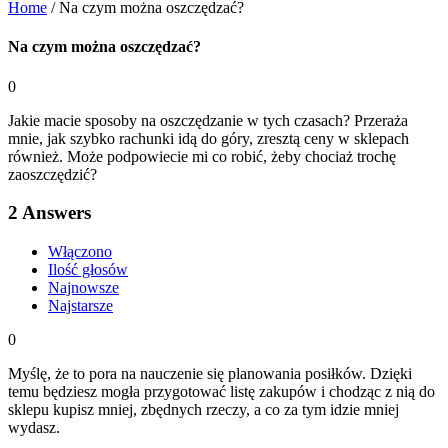
Home
/
Na czym można oszczędzać?
Na czym można oszczędzać?
0
Jakie macie sposoby na oszczędzanie w tych czasach? Przeraża
mnie, jak szybko rachunki idą do góry, zresztą ceny w sklepach
również. Może podpowiecie mi co robić, żeby chociaż trochę
zaoszczędzić?
2
Answers
Włączono
Ilość głosów
Najnowsze
Najstarsze
0
Myślę, że to pora na nauczenie się planowania posiłków. Dzięki
temu będziesz mogła przygotować listę zakupów i chodząc z nią do
sklepu kupisz mniej, zbędnych rzeczy, a co za tym idzie mniej
wydasz.