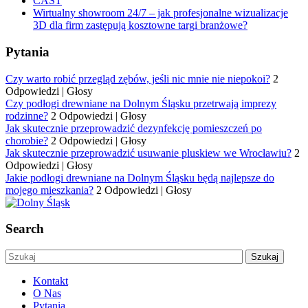
CAST
Wirtualny showroom 24/7 – jak profesjonalne wizualizacje
3D dla firm zastępują kosztowne targi branżowe?
Pytania
Czy warto robić przegląd zębów, jeśli nic mnie nie niepokoi?
2
Odpowiedzi
|
Głosy
Czy podłogi drewniane na Dolnym Śląsku przetrwają imprezy
rodzinne?
2 Odpowiedzi
|
Głosy
Jak skutecznie przeprowadzić dezynfekcję pomieszczeń po
chorobie?
2 Odpowiedzi
|
Głosy
Jak skutecznie przeprowadzić usuwanie pluskiew we Wrocławiu?
2
Odpowiedzi
|
Głosy
Jakie podłogi drewniane na Dolnym Śląsku będą najlepsze do
mojego mieszkania?
2 Odpowiedzi
|
Głosy
Search
Kontakt
O Nas
Pytania