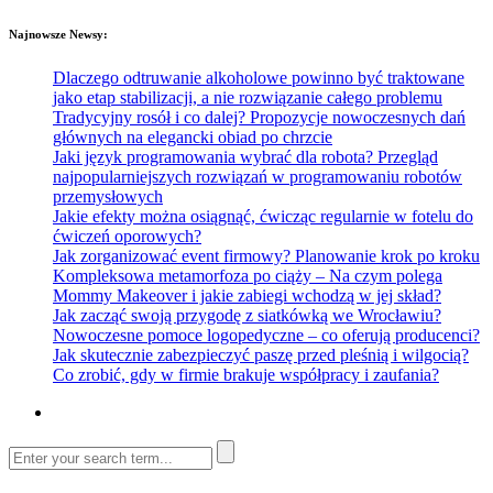
Najnowsze Newsy:
Dlaczego odtruwanie alkoholowe powinno być traktowane
jako etap stabilizacji, a nie rozwiązanie całego problemu
Tradycyjny rosół i co dalej? Propozycje nowoczesnych dań
głównych na elegancki obiad po chrzcie
Jaki język programowania wybrać dla robota? Przegląd
najpopularniejszych rozwiązań w programowaniu robotów
przemysłowych
Jakie efekty można osiągnąć, ćwicząc regularnie w fotelu do
ćwiczeń oporowych?
Jak zorganizować event firmowy? Planowanie krok po kroku
Kompleksowa metamorfoza po ciąży – Na czym polega
Mommy Makeover i jakie zabiegi wchodzą w jej skład?
Jak zacząć swoją przygodę z siatkówką we Wrocławiu?
Nowoczesne pomoce logopedyczne – co oferują producenci?
Jak skutecznie zabezpieczyć paszę przed pleśnią i wilgocią?
Co zrobić, gdy w firmie brakuje współpracy i zaufania?