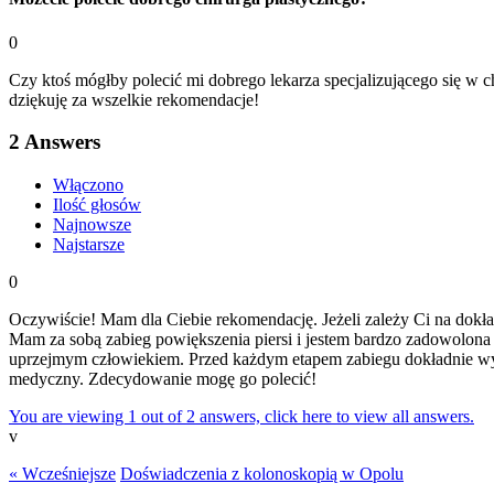
0
Czy ktoś mógłby polecić mi dobrego lekarza specjalizującego się w 
dziękuję za wszelkie rekomendacje!
2
Answers
Włączono
Ilość głosów
Najnowsze
Najstarsze
0
Oczywiście! Mam dla Ciebie rekomendację. Jeżeli zależy Ci na dokład
Mam za sobą zabieg powiększenia piersi i jestem bardzo zadowolona 
uprzejmym człowiekiem. Przed każdym etapem zabiegu dokładnie wyj
medyczny. Zdecydowanie mogę go polecić!
You are viewing 1 out of 2 answers, click here to view all answers.
v
« Wcześniejsze
Doświadczenia z kolonoskopią w Opolu