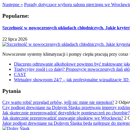
Następne »
Porady dotyczące wyboru salonu piercingu we Wrocławi
Popularne:
Szczelność w nowoczesnych układach chłodniczych. Jakie kryter
22 lipca 2026
Nowoczesne systemy klimatyzacji i pompy ciepła pracują przy coraz
Dlaczego odtruwanie alkoholowe powinno być traktowane jako e
Tradycyjny rosół i co dalej? Propozycje nowoczesnych dań głó
CAST
Wirtualny showroom 24/7 – jak profesjonalne wizualizacje 3D 
Pytania
Czy warto robić przegląd zębów, jeśli nic mnie nie niepokoi?
2 Odpo
Czy podłogi drewniane na Dolnym Śląsku przetrwają imprezy rodzin
Jak skutecznie przeprowadzić dezynfekcję pomieszczeń po chorobie?
Jak skutecznie przeprowadzić usuwanie pluskiew we Wrocławiu?
2 
Jakie podłogi drewniane na Dolnym Śląsku będą najlepsze do mojeg