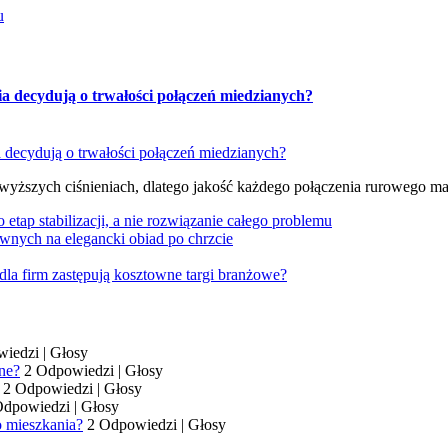
u
ia decydują o trwałości połączeń miedzianych?
 wyższych ciśnieniach, dlatego jakość każdego połączenia rurowego m
tap stabilizacji, a nie rozwiązanie całego problemu
wnych na elegancki obiad po chrzcie
dla firm zastępują kosztowne targi branżowe?
wiedzi
|
Głosy
ne?
2 Odpowiedzi
|
Głosy
2 Odpowiedzi
|
Głosy
Odpowiedzi
|
Głosy
o mieszkania?
2 Odpowiedzi
|
Głosy