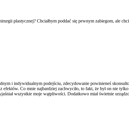
chirurgii plastycznej? Chciałbym poddać się pewnym zabiegom, ale chc
nym i indywidualnym podejściu, zdecydowanie powinieneś skonsultować 
z efektów. Co mnie najbardziej zachwyciło, to fakt, że był on nie ty
aśniał wszystkie moje wątpliwości. Dodatkowo miał świetnie urządzo