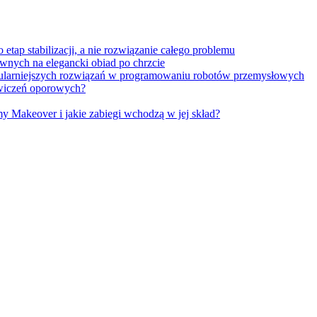
tap stabilizacji, a nie rozwiązanie całego problemu
wnych na elegancki obiad po chrzcie
opularniejszych rozwiązań w programowaniu robotów przemysłowych
 ćwiczeń oporowych?
Makeover i jakie zabiegi wchodzą w jej skład?