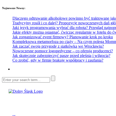
Najnowsze Newsy:
Dlaczego odtruwanie alkoholowe powinno być traktowane jako e
Tradycyjny rosół i co dalej? Propozycje nowoczesnych dań głó
Jaki język programowania wybrać dla robota? Przegląd najp
Jakie efekty można osiągnąć, ćwicząc regularnie w fotelu do
Jak zorganizować event firmowy? Planowanie krok po kroku
Kompleksowa metamorfoza po ciąży – Na czym polega Mommy 
Jak zacząć swoją przygodę z siatkówką we Wrocławiu?
Nowoczesne pomoce logopedyczne – co oferują producenci?
Jak skutecznie zabezpieczyć paszę przed pleśnią i wilgocią?
Co zrobić, gdy w firmie brakuje współpracy i zaufania?
Dolny Śląsk