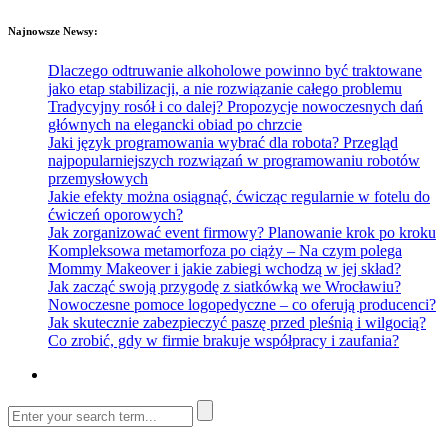
Najnowsze Newsy:
Dlaczego odtruwanie alkoholowe powinno być traktowane
jako etap stabilizacji, a nie rozwiązanie całego problemu
Tradycyjny rosół i co dalej? Propozycje nowoczesnych dań
głównych na elegancki obiad po chrzcie
Jaki język programowania wybrać dla robota? Przegląd
najpopularniejszych rozwiązań w programowaniu robotów
przemysłowych
Jakie efekty można osiągnąć, ćwicząc regularnie w fotelu do
ćwiczeń oporowych?
Jak zorganizować event firmowy? Planowanie krok po kroku
Kompleksowa metamorfoza po ciąży – Na czym polega
Mommy Makeover i jakie zabiegi wchodzą w jej skład?
Jak zacząć swoją przygodę z siatkówką we Wrocławiu?
Nowoczesne pomoce logopedyczne – co oferują producenci?
Jak skutecznie zabezpieczyć paszę przed pleśnią i wilgocią?
Co zrobić, gdy w firmie brakuje współpracy i zaufania?