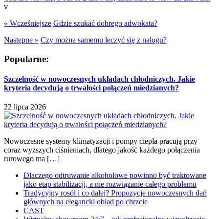
v
« Wcześniejsze
Gdzie szukać dobrego adwokata?
Następne »
Czy można samemu leczyć się z nałogu?
Popularne:
Szczelność w nowoczesnych układach chłodniczych. Jakie
kryteria decydują o trwałości połączeń miedzianych?
22 lipca 2026
Nowoczesne systemy klimatyzacji i pompy ciepła pracują przy
coraz wyższych ciśnieniach, dlatego jakość każdego połączenia
rurowego ma […]
Dlaczego odtruwanie alkoholowe powinno być traktowane
jako etap stabilizacji, a nie rozwiązanie całego problemu
Tradycyjny rosół i co dalej? Propozycje nowoczesnych dań
głównych na elegancki obiad po chrzcie
CAST