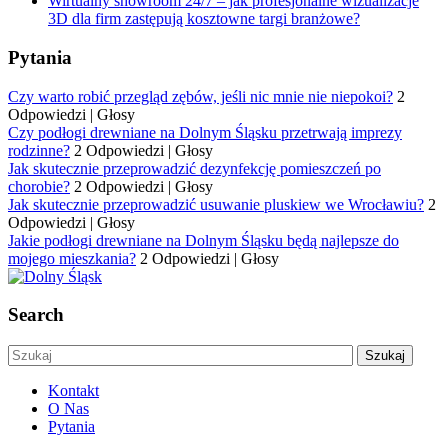
Wirtualny showroom 24/7 – jak profesjonalne wizualizacje
3D dla firm zastępują kosztowne targi branżowe?
Pytania
Czy warto robić przegląd zębów, jeśli nic mnie nie niepokoi?
2
Odpowiedzi
|
Głosy
Czy podłogi drewniane na Dolnym Śląsku przetrwają imprezy
rodzinne?
2 Odpowiedzi
|
Głosy
Jak skutecznie przeprowadzić dezynfekcję pomieszczeń po
chorobie?
2 Odpowiedzi
|
Głosy
Jak skutecznie przeprowadzić usuwanie pluskiew we Wrocławiu?
2
Odpowiedzi
|
Głosy
Jakie podłogi drewniane na Dolnym Śląsku będą najlepsze do
mojego mieszkania?
2 Odpowiedzi
|
Głosy
Search
Kontakt
O Nas
Pytania