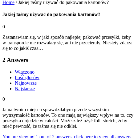
Home
/
Jakiej taśmy używać do pakowania kartonów?
Jakiej taśmy używać do pakowania kartonów?
0
Zastanawiam się, w jaki sposób najlepiej pakować przesyłki, żeby
w transporcie nie rozwalały się, ani nie przecierały. Niestety zdarza
się to co jakiś czas…
2
Answers
Włączono
Ilość głosów
Najnowsze
Najstarsze
0
Ja na twoim miejscu sprawdziłabym przede wszystkim
wytrzymałość kartonów. To one mają największy wpływ na to, czy
przesyłka dojedzie w całości. Możesz też użyć folii stretch, żeby
mieć pewność, że taśma się nie odklei.
You are viewing 1 out of 2 answers, click here to view all answers.