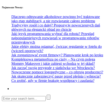
Najnowsze Newsy:
Dlaczego odtruwanie alkoholowe powinno być traktowane
jako etap stabilizacji, a nie rozwiązanie całego problemu
Tradycyjny rosół i co dalej? Propozycje nowoczesnych dań
głównych na elegancki obiad po chrzcie
Jaki język programowania wybrać dla robota? Przegląd
najpopularniejszych rozwiązań w programowaniu robotów
przemysłowych
Jakie efekty można osiągnąć, ćwicząc regularnie w fotelu do
ćwiczeń oporowych?
Jak zorganizować event firmowy? Planowanie krok po kroku
Kompleksowa metamorfoza po ciąży – Na czym polega
Mommy Makeover i jakie zabiegi wchodzą w jej skład?
Jak zacząć swoją przygodę z siatkówką we Wrocławiu?
Nowoczesne pomoce logopedyczne – co oferują producenci?
Jak skutecznie zabezpieczyć paszę przed pleśnią i wilgocią?
Co zrobić, gdy w firmie brakuje współpracy i zaufania?