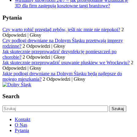
Wirtualny showroom 24/7 – jak profesjonalne wizualizacje
3D dla firm zastępują kosztowne targi branżowe?
Pytania
Czy warto robić przegląd zębów, jeśli nic mnie nie niepokoi?
2
Odpowiedzi
|
Głosy
Czy podłogi drewniane na Dolnym Śląsku przetrwają imprezy
rodzinne?
2 Odpowiedzi
|
Głosy
Jak skutecznie przeprowadzić dezynfekcję pomieszczeń po
chorobie?
2 Odpowiedzi
|
Głosy
Jak skutecznie przeprowadzić usuwanie pluskiew we Wrocławiu?
2
Odpowiedzi
|
Głosy
Jakie podłogi drewniane na Dolnym Śląsku będą najlepsze do
mojego mieszkania?
2 Odpowiedzi
|
Głosy
Search
Kontakt
O Nas
Pytania