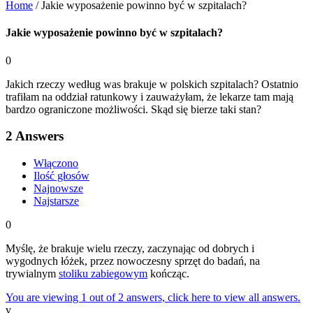
Home
/
Jakie wyposażenie powinno być w szpitalach?
Jakie wyposażenie powinno być w szpitalach?
0
Jakich rzeczy według was brakuje w polskich szpitalach? Ostatnio
trafiłam na oddział ratunkowy i zauważyłam, że lekarze tam mają
bardzo ograniczone możliwości. Skąd się bierze taki stan?
2
Answers
Włączono
Ilość głosów
Najnowsze
Najstarsze
0
Myślę, że brakuje wielu rzeczy, zaczynając od dobrych i
wygodnych łóżek, przez nowoczesny sprzęt do badań, na
trywialnym
stoliku zabiegowym
kończąc.
You are viewing 1 out of 2 answers, click here to view all answers.
v