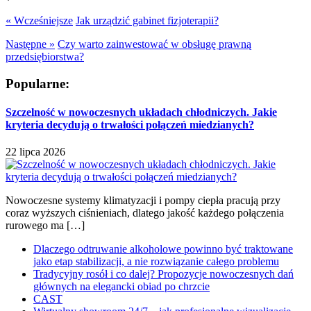
« Wcześniejsze
Jak urządzić gabinet fizjoterapii?
Następne »
Czy warto zainwestować w obsługę prawną
przedsiębiorstwa?
Popularne:
Szczelność w nowoczesnych układach chłodniczych. Jakie
kryteria decydują o trwałości połączeń miedzianych?
22 lipca 2026
Nowoczesne systemy klimatyzacji i pompy ciepła pracują przy
coraz wyższych ciśnieniach, dlatego jakość każdego połączenia
rurowego ma […]
Dlaczego odtruwanie alkoholowe powinno być traktowane
jako etap stabilizacji, a nie rozwiązanie całego problemu
Tradycyjny rosół i co dalej? Propozycje nowoczesnych dań
głównych na elegancki obiad po chrzcie
CAST