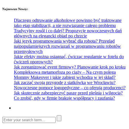
Najnowsze Newsy:
Dlaczego odtruwanie alkoholowe powinno być traktowane
jako etap stabilizacji, a nie rozwiązanie całego problemu
Tradycyjny rosół i co dalej? Propozycje nowoczesnych dań
głównych na elegancki obiad po chrzcie
Jaki język programowania wybrać dla robota? Przegląd
najpopularniejszych rozwiązań w programowaniu robotów
przemysłowych
Jakie efekty można osiągnąć, ćwicząc regularnie w fotelu do
ćwiczeń oporowych?
Jak zorganizować event firmowy? Planowanie krok po kroku
Kompleksowa metamorfoza po ciąży – Na czym polega
Mommy Makeover i jakie zabiegi wchodzą w jej skład?
Jak zacząć swoją przygodę z siatkówką we Wrocławiu?
Nowoczesne pomoce logopedyczne – co oferują producenci?
Jak skutecznie zabezpieczyć paszę przed pleśnią i wilgocią?
Co zrobić, gdy w firmie brakuje współpracy i zaufania?