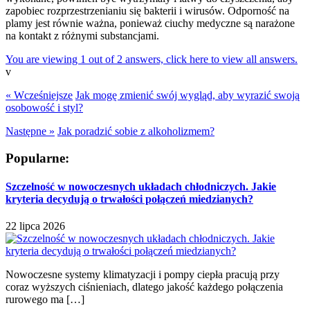
zapobiec rozprzestrzenianiu się bakterii i wirusów. Odporność na
plamy jest równie ważna, ponieważ ciuchy medyczne są narażone
na kontakt z różnymi substancjami.
You are viewing 1 out of 2 answers, click here to view all answers.
v
« Wcześniejsze
Jak mogę zmienić swój wygląd, aby wyrazić swoją
osobowość i styl?
Następne »
Jak poradzić sobie z alkoholizmem?
Popularne:
Szczelność w nowoczesnych układach chłodniczych. Jakie
kryteria decydują o trwałości połączeń miedzianych?
22 lipca 2026
Nowoczesne systemy klimatyzacji i pompy ciepła pracują przy
coraz wyższych ciśnieniach, dlatego jakość każdego połączenia
rurowego ma […]