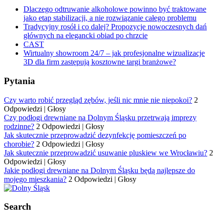
Dlaczego odtruwanie alkoholowe powinno być traktowane
jako etap stabilizacji, a nie rozwiązanie całego problemu
Tradycyjny rosół i co dalej? Propozycje nowoczesnych dań
głównych na elegancki obiad po chrzcie
CAST
Wirtualny showroom 24/7 – jak profesjonalne wizualizacje
3D dla firm zastępują kosztowne targi branżowe?
Pytania
Czy warto robić przegląd zębów, jeśli nic mnie nie niepokoi?
2
Odpowiedzi
|
Głosy
Czy podłogi drewniane na Dolnym Śląsku przetrwają imprezy
rodzinne?
2 Odpowiedzi
|
Głosy
Jak skutecznie przeprowadzić dezynfekcję pomieszczeń po
chorobie?
2 Odpowiedzi
|
Głosy
Jak skutecznie przeprowadzić usuwanie pluskiew we Wrocławiu?
2
Odpowiedzi
|
Głosy
Jakie podłogi drewniane na Dolnym Śląsku będą najlepsze do
mojego mieszkania?
2 Odpowiedzi
|
Głosy
Search