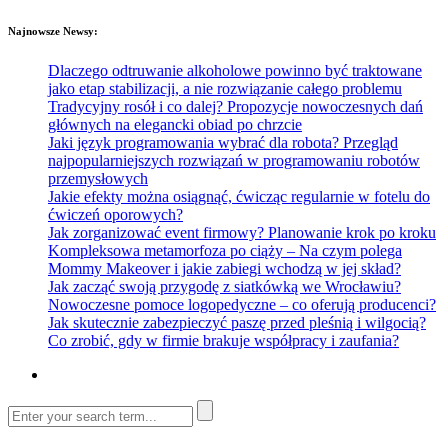
Najnowsze Newsy:
Dlaczego odtruwanie alkoholowe powinno być traktowane
jako etap stabilizacji, a nie rozwiązanie całego problemu
Tradycyjny rosół i co dalej? Propozycje nowoczesnych dań
głównych na elegancki obiad po chrzcie
Jaki język programowania wybrać dla robota? Przegląd
najpopularniejszych rozwiązań w programowaniu robotów
przemysłowych
Jakie efekty można osiągnąć, ćwicząc regularnie w fotelu do
ćwiczeń oporowych?
Jak zorganizować event firmowy? Planowanie krok po kroku
Kompleksowa metamorfoza po ciąży – Na czym polega
Mommy Makeover i jakie zabiegi wchodzą w jej skład?
Jak zacząć swoją przygodę z siatkówką we Wrocławiu?
Nowoczesne pomoce logopedyczne – co oferują producenci?
Jak skutecznie zabezpieczyć paszę przed pleśnią i wilgocią?
Co zrobić, gdy w firmie brakuje współpracy i zaufania?