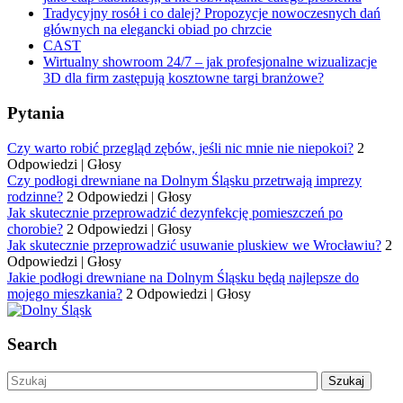
Tradycyjny rosół i co dalej? Propozycje nowoczesnych dań
głównych na elegancki obiad po chrzcie
CAST
Wirtualny showroom 24/7 – jak profesjonalne wizualizacje
3D dla firm zastępują kosztowne targi branżowe?
Pytania
Czy warto robić przegląd zębów, jeśli nic mnie nie niepokoi?
2
Odpowiedzi
|
Głosy
Czy podłogi drewniane na Dolnym Śląsku przetrwają imprezy
rodzinne?
2 Odpowiedzi
|
Głosy
Jak skutecznie przeprowadzić dezynfekcję pomieszczeń po
chorobie?
2 Odpowiedzi
|
Głosy
Jak skutecznie przeprowadzić usuwanie pluskiew we Wrocławiu?
2
Odpowiedzi
|
Głosy
Jakie podłogi drewniane na Dolnym Śląsku będą najlepsze do
mojego mieszkania?
2 Odpowiedzi
|
Głosy
Search