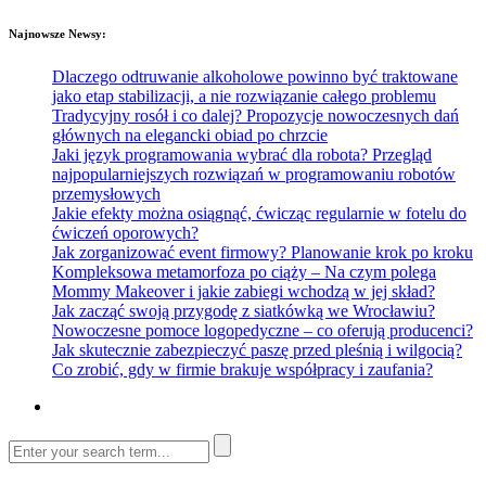
Najnowsze Newsy:
Dlaczego odtruwanie alkoholowe powinno być traktowane
jako etap stabilizacji, a nie rozwiązanie całego problemu
Tradycyjny rosół i co dalej? Propozycje nowoczesnych dań
głównych na elegancki obiad po chrzcie
Jaki język programowania wybrać dla robota? Przegląd
najpopularniejszych rozwiązań w programowaniu robotów
przemysłowych
Jakie efekty można osiągnąć, ćwicząc regularnie w fotelu do
ćwiczeń oporowych?
Jak zorganizować event firmowy? Planowanie krok po kroku
Kompleksowa metamorfoza po ciąży – Na czym polega
Mommy Makeover i jakie zabiegi wchodzą w jej skład?
Jak zacząć swoją przygodę z siatkówką we Wrocławiu?
Nowoczesne pomoce logopedyczne – co oferują producenci?
Jak skutecznie zabezpieczyć paszę przed pleśnią i wilgocią?
Co zrobić, gdy w firmie brakuje współpracy i zaufania?