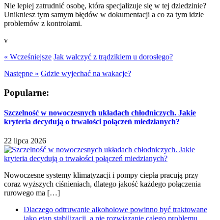
Nie lepiej zatrudnić osobę, która specjalizuje się w tej dziedzinie?
Unikniesz tym samym błędów w dokumentacji a co za tym idzie
problemów z kontrolami.
v
« Wcześniejsze
Jak walczyć z trądzikiem u dorosłego?
Następne »
Gdzie wyjechać na wakacje?
Popularne:
Szczelność w nowoczesnych układach chłodniczych. Jakie
kryteria decydują o trwałości połączeń miedzianych?
22 lipca 2026
Nowoczesne systemy klimatyzacji i pompy ciepła pracują przy
coraz wyższych ciśnieniach, dlatego jakość każdego połączenia
rurowego ma […]
Dlaczego odtruwanie alkoholowe powinno być traktowane
jako etap stabilizacji, a nie rozwiązanie całego problemu