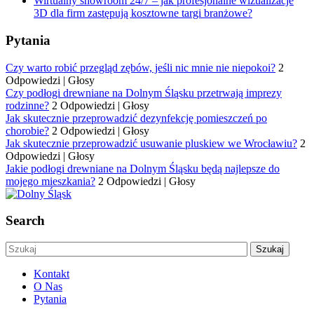
Wirtualny showroom 24/7 – jak profesjonalne wizualizacje
3D dla firm zastępują kosztowne targi branżowe?
Pytania
Czy warto robić przegląd zębów, jeśli nic mnie nie niepokoi?
2
Odpowiedzi
|
Głosy
Czy podłogi drewniane na Dolnym Śląsku przetrwają imprezy
rodzinne?
2 Odpowiedzi
|
Głosy
Jak skutecznie przeprowadzić dezynfekcję pomieszczeń po
chorobie?
2 Odpowiedzi
|
Głosy
Jak skutecznie przeprowadzić usuwanie pluskiew we Wrocławiu?
2
Odpowiedzi
|
Głosy
Jakie podłogi drewniane na Dolnym Śląsku będą najlepsze do
mojego mieszkania?
2 Odpowiedzi
|
Głosy
Search
Kontakt
O Nas
Pytania