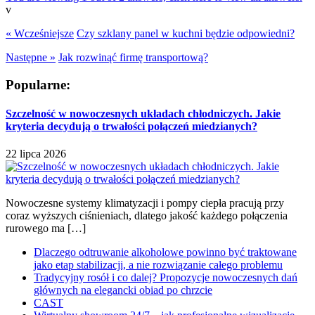
v
« Wcześniejsze
Czy szklany panel w kuchni będzie odpowiedni?
Następne »
Jak rozwinąć firmę transportową?
Popularne:
Szczelność w nowoczesnych układach chłodniczych. Jakie
kryteria decydują o trwałości połączeń miedzianych?
22 lipca 2026
Nowoczesne systemy klimatyzacji i pompy ciepła pracują przy
coraz wyższych ciśnieniach, dlatego jakość każdego połączenia
rurowego ma […]
Dlaczego odtruwanie alkoholowe powinno być traktowane
jako etap stabilizacji, a nie rozwiązanie całego problemu
Tradycyjny rosół i co dalej? Propozycje nowoczesnych dań
głównych na elegancki obiad po chrzcie
CAST