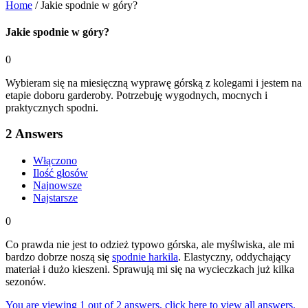
Home
/
Jakie spodnie w góry?
Jakie spodnie w góry?
0
Wybieram się na miesięczną wyprawę górską z kolegami i jestem na
etapie doboru garderoby. Potrzebuję wygodnych, mocnych i
praktycznych spodni.
2
Answers
Włączono
Ilość głosów
Najnowsze
Najstarsze
0
Co prawda nie jest to odzież typowo górska, ale myślwiska, ale mi
bardzo dobrze noszą się
spodnie harkila
. Elastyczny, oddychający
materiał i dużo kieszeni. Sprawują mi się na wycieczkach już kilka
sezonów.
You are viewing 1 out of 2 answers, click here to view all answers.