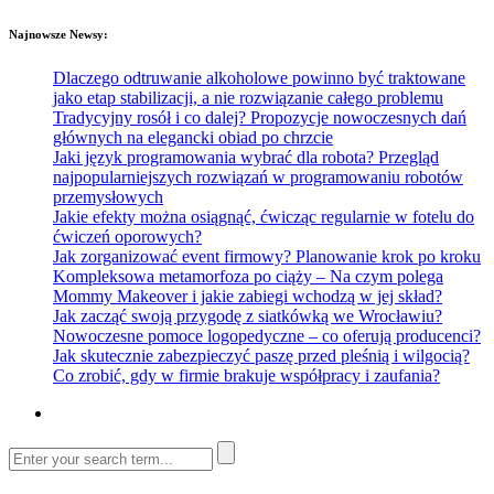
Najnowsze Newsy:
Dlaczego odtruwanie alkoholowe powinno być traktowane
jako etap stabilizacji, a nie rozwiązanie całego problemu
Tradycyjny rosół i co dalej? Propozycje nowoczesnych dań
głównych na elegancki obiad po chrzcie
Jaki język programowania wybrać dla robota? Przegląd
najpopularniejszych rozwiązań w programowaniu robotów
przemysłowych
Jakie efekty można osiągnąć, ćwicząc regularnie w fotelu do
ćwiczeń oporowych?
Jak zorganizować event firmowy? Planowanie krok po kroku
Kompleksowa metamorfoza po ciąży – Na czym polega
Mommy Makeover i jakie zabiegi wchodzą w jej skład?
Jak zacząć swoją przygodę z siatkówką we Wrocławiu?
Nowoczesne pomoce logopedyczne – co oferują producenci?
Jak skutecznie zabezpieczyć paszę przed pleśnią i wilgocią?
Co zrobić, gdy w firmie brakuje współpracy i zaufania?