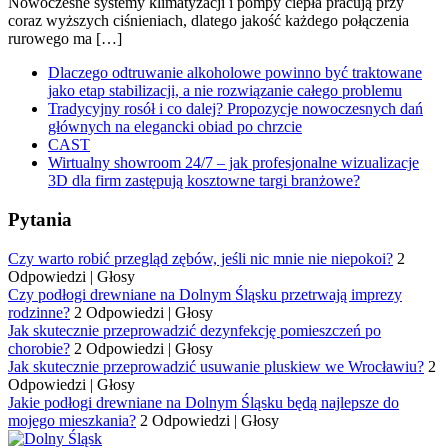
Nowoczesne systemy klimatyzacji i pompy ciepła pracują przy
coraz wyższych ciśnieniach, dlatego jakość każdego połączenia
rurowego ma […]
Dlaczego odtruwanie alkoholowe powinno być traktowane
jako etap stabilizacji, a nie rozwiązanie całego problemu
Tradycyjny rosół i co dalej? Propozycje nowoczesnych dań
głównych na elegancki obiad po chrzcie
CAST
Wirtualny showroom 24/7 – jak profesjonalne wizualizacje
3D dla firm zastępują kosztowne targi branżowe?
Pytania
Czy warto robić przegląd zębów, jeśli nic mnie nie niepokoi?
2
Odpowiedzi
|
Głosy
Czy podłogi drewniane na Dolnym Śląsku przetrwają imprezy
rodzinne?
2 Odpowiedzi
|
Głosy
Jak skutecznie przeprowadzić dezynfekcję pomieszczeń po
chorobie?
2 Odpowiedzi
|
Głosy
Jak skutecznie przeprowadzić usuwanie pluskiew we Wrocławiu?
2
Odpowiedzi
|
Głosy
Jakie podłogi drewniane na Dolnym Śląsku będą najlepsze do
mojego mieszkania?
2 Odpowiedzi
|
Głosy