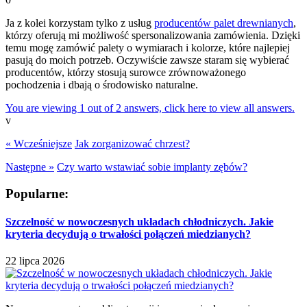
Ja z kolei korzystam tylko z usług
producentów palet drewnianych
,
którzy oferują mi możliwość spersonalizowania zamówienia. Dzięki
temu mogę zamówić palety o wymiarach i kolorze, które najlepiej
pasują do moich potrzeb. Oczywiście zawsze staram się wybierać
producentów, którzy stosują surowce zrównoważonego
pochodzenia i dbają o środowisko naturalne.
You are viewing 1 out of 2 answers, click here to view all answers.
v
« Wcześniejsze
Jak zorganizować chrzest?
Następne »
Czy warto wstawiać sobie implanty zębów?
Popularne:
Szczelność w nowoczesnych układach chłodniczych. Jakie
kryteria decydują o trwałości połączeń miedzianych?
22 lipca 2026