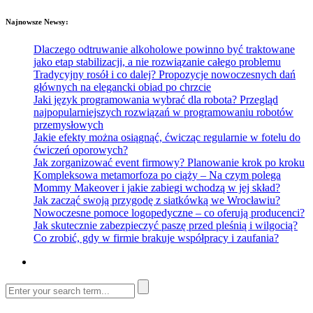
Najnowsze Newsy:
Dlaczego odtruwanie alkoholowe powinno być traktowane
jako etap stabilizacji, a nie rozwiązanie całego problemu
Tradycyjny rosół i co dalej? Propozycje nowoczesnych dań
głównych na elegancki obiad po chrzcie
Jaki język programowania wybrać dla robota? Przegląd
najpopularniejszych rozwiązań w programowaniu robotów
przemysłowych
Jakie efekty można osiągnąć, ćwicząc regularnie w fotelu do
ćwiczeń oporowych?
Jak zorganizować event firmowy? Planowanie krok po kroku
Kompleksowa metamorfoza po ciąży – Na czym polega
Mommy Makeover i jakie zabiegi wchodzą w jej skład?
Jak zacząć swoją przygodę z siatkówką we Wrocławiu?
Nowoczesne pomoce logopedyczne – co oferują producenci?
Jak skutecznie zabezpieczyć paszę przed pleśnią i wilgocią?
Co zrobić, gdy w firmie brakuje współpracy i zaufania?