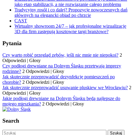
jako etap stabilizacji, a nie rozwiązanie całego problemu
Tradycyjny rosół i co dalej? Propozycje nowoczesnych dań
głównych na elegancki obiad po chrzcie
CAST
Wirtualny showroom 24/7 – jak profesjonalne wizualizacje
3D dla firm zastępują kosztowne targi branżowe?
Pytania
Czy warto robić przegląd zębów, jeśli nic mnie nie niepokoi?
2
Odpowiedzi
|
Głosy
Czy podłogi drewniane na Dolnym Śląsku przetrwają imprezy
rodzinne?
2 Odpowiedzi
|
Głosy
Jak skutecznie przeprowadzić dezynfekcję pomieszczeń po
chorobie?
2 Odpowiedzi
|
Głosy
Jak skutecznie przeprowadzić usuwanie pluskiew we Wrocławiu?
2
Odpowiedzi
|
Głosy
Jakie podłogi drewniane na Dolnym Śląsku będą najlepsze do
mojego mieszkania?
2 Odpowiedzi
|
Głosy
Search