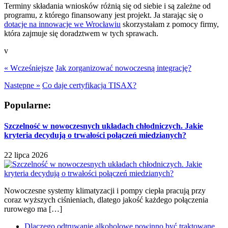
Terminy składania wniosków różnią się od siebie i są zależne od
programu, z którego finansowany jest projekt. Ja starając się o
dotacje na innowacje we Wrocławiu
skorzystałam z pomocy firmy,
która zajmuje się doradztwem w tych sprawach.
v
« Wcześniejsze
Jak zorganizować nowoczesną integrację?
Następne »
Co daje certyfikacja TISAX?
Popularne:
Szczelność w nowoczesnych układach chłodniczych. Jakie
kryteria decydują o trwałości połączeń miedzianych?
22 lipca 2026
Nowoczesne systemy klimatyzacji i pompy ciepła pracują przy
coraz wyższych ciśnieniach, dlatego jakość każdego połączenia
rurowego ma […]
Dlaczego odtruwanie alkoholowe powinno być traktowane