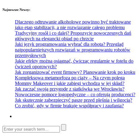
Najnowsze Newsy:
Dlaczego odtruwanie alkoholowe powinno być traktowane
jako etap stabilizacji, a nie rozwiązanie całego problemu
Tradycyjny rosół i co dalej? Propozycje nowoczesnych dań
głównych na elegancki obiad po chrzcie
Jaki język programowania wybrać dla robota? Przegląd
najpopularniejszych rozwiązań w programowaniu robotów
przemysłowych
Jakie efekty można osiągnąć, ćwicząc regularnie w fotelu do
ćwiczeń oporowych?
Jak zorganizować event firmowy? Planowanie krok po kroku
Kompleksowa metamorfoza po ciąży – Na czym polega
Mommy Makeover i jakie zabiegi wchodzą w jej skład?
Jak zacząć swoją przygodę z siatkówką we Wrocławiu?
Nowoczesne pomoce logopedyczne – co oferują producenci?
Jak skutecznie zabezpieczyć paszę przed pleśnią i wilgocią?
Co zrobić, gdy w firmie brakuje współpracy i zaufania?