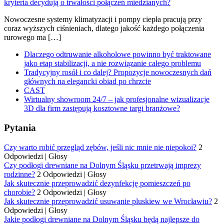
Nowoczesne systemy klimatyzacji i pompy ciepła pracują przy
coraz wyższych ciśnieniach, dlatego jakość każdego połączenia
rurowego ma […]
Dlaczego odtruwanie alkoholowe powinno być traktowane
jako etap stabilizacji, a nie rozwiązanie całego problemu
Tradycyjny rosół i co dalej? Propozycje nowoczesnych dań
głównych na elegancki obiad po chrzcie
CAST
Wirtualny showroom 24/7 – jak profesjonalne wizualizacje
3D dla firm zastępują kosztowne targi branżowe?
Pytania
Czy warto robić przegląd zębów, jeśli nic mnie nie niepokoi?
2
Odpowiedzi
|
Głosy
Czy podłogi drewniane na Dolnym Śląsku przetrwają imprezy
rodzinne?
2 Odpowiedzi
|
Głosy
Jak skutecznie przeprowadzić dezynfekcję pomieszczeń po
chorobie?
2 Odpowiedzi
|
Głosy
Jak skutecznie przeprowadzić usuwanie pluskiew we Wrocławiu?
2
Odpowiedzi
|
Głosy
Jakie podłogi drewniane na Dolnym Śląsku będą najlepsze do