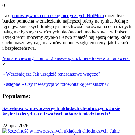
0
Tak,
porównywarka cen usług medycznych HotMedi
może być
bardzo pomocna w znalezieniu najlepszej oferty na rynku. Jedną z
jej najważniejszych funkcji jest możliwość porównania cen różnych
usług medycznych w różnych placówkach medycznych w Polsce.
Dzięki temu możemy szybko i łatwo znaleźć najlepszą ofertę, która
spełni nasze wymagania zarówno pod względem ceny, jak i jakości
i bezpieczeństwa.
You are viewing 1 out of 2 answers, click here to view all answers.
v
« Wcześniejsze
Jak urządzić renesansowe wnętrze?
Następne »
Czy inwestycja w fotowoltaikę jest słuszna?
Popularne:
Szczelność w nowoczesnych układach chłodniczych. Jakie
kryteria decydują o trwałości połączeń miedzianych?
22 lipca 2026