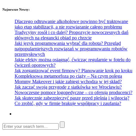
Najnowsze Newsy:
Dlaczego odtruwanie alkoholowe powinno być traktowane
jako etap stabilizacji, a nie rozwiązanie całego problemu
Tradycyjny rosół i co dalej? Propozycje nowoczesnych dań
głównych na elegancki obiad po chrzcie
Jaki język programowania wybrać dla robota? Przegląd
najpopularniejszych rozwiązań w programowaniu robotów
przemysłowych
Jakie efekty można osiągnąć, ćwicząc regularnie w fotelu do
ćwiczeń oporowych?
Jak zorganizować event firmowy? Planowanie krok po kroku
Kompleksowa metamorfoza po ciąży – Na czym polega
Mommy Makeover i jakie zabiegi wchodzą w jej skład?
Jak zacząć swoją przygodę z siatkówką we Wrocławiu?
Nowoczesne pomoce logopedyczne – co oferują producenci?
Jak skutecznie zabezpieczyć paszę przed pleśnią i wilgocią?
Co zrobić, gdy w firmie brakuje współpracy i zaufania?