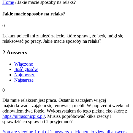
Home
/
Jakie macie sposoby na relaks?
Jakie macie sposoby na relaks?
0
Lekarz polecił mi znaleźć zajęcie, które sprawi, że będę mógł się
relaksować po pracy. Jakie macie sposoby na relaks?
2
Answers
Włączono
Ilość głosów
Najnowsze
Najstarsze
0
Dla mnie relaksem jest praca. Ostatnio zacząłem więcej
majsterkować i zająłem się renowacją mebli. W poprzedni weekend
odnowiłem dwa fotele. Wykorzystałem do tego piękną eko skórę z
https://ultrasonicpik.pl/
. Musisz popróbować kilka rzeczy i
sprawdzić co sprawia Ci przyjemność.
You are viewing 1 out of 2 answers, click here to view all answers.