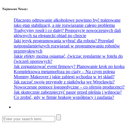
Najnowsze Newsy:
Dlaczego odtruwanie alkoholowe powinno być traktowane
jako etap stabilizacji, a nie rozwiązanie całego problemu
Tradycyjny rosół i co dalej? Propozycje nowoczesnych dań
głównych na elegancki obiad po chrzcie
Jaki język programowania wybrać dla robota? Przegląd
najpopularniejszych rozwiązań w programowaniu robotów
przemysłowych
Jakie efekty można osiągnąć, ćwicząc regularnie w fotelu do
ćwiczeń oporowych?
Jak zorganizować event firmowy? Planowanie krok po kroku
Kompleksowa metamorfoza po ciąży – Na czym polega
Mommy Makeover i jakie zabiegi wchodzą w jej skład?
Jak zacząć swoją przygodę z siatkówką we Wrocławiu?
Nowoczesne pomoce logopedyczne – co oferują producenci?
Jak skutecznie zabezpieczyć paszę przed pleśnią i wilgocią?
Co zrobić, gdy w firmie brakuje współpracy i zaufania?