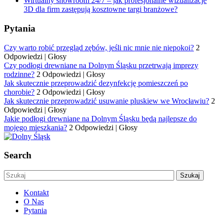
Wirtualny showroom 24/7 – jak profesjonalne wizualizacje
3D dla firm zastępują kosztowne targi branżowe?
Pytania
Czy warto robić przegląd zębów, jeśli nic mnie nie niepokoi?
2
Odpowiedzi
|
Głosy
Czy podłogi drewniane na Dolnym Śląsku przetrwają imprezy
rodzinne?
2 Odpowiedzi
|
Głosy
Jak skutecznie przeprowadzić dezynfekcję pomieszczeń po
chorobie?
2 Odpowiedzi
|
Głosy
Jak skutecznie przeprowadzić usuwanie pluskiew we Wrocławiu?
2
Odpowiedzi
|
Głosy
Jakie podłogi drewniane na Dolnym Śląsku będą najlepsze do
mojego mieszkania?
2 Odpowiedzi
|
Głosy
Search
Kontakt
O Nas
Pytania