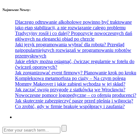
Najnowsze Newsy:
Dlaczego odtruwanie alkoholowe powinno być traktowane
jako etap stabilizacji, a nie rozwiązanie całego problemu
Tradycyjny rosół i co dalej? Propozycje nowoczesnych dań
głównych na elegancki obiad po chrzcie
Jaki język programowania wybrać dla robota? Przegląd
najpopularniejszych rozwiązań w programowaniu robotów
przemysłowych
Jakie efekty można osiągnąć, ćwicząc regularnie w fotelu do
ćwiczeń oporowych?
Jak zorganizować event firmowy? Planowanie krok po kroku
Kompleksowa metamorfoza po ciąży – Na czym polega
Mommy Makeover i jakie zabiegi wchodzą w jej skład?
Jak zacząć swoją przygodę z siatkówką we Wrocławiu?
Nowoczesne pomoce logopedyczne – co oferują producenci?
Jak skutecznie zabezpieczyć paszę przed pleśnią i wilgocią?
Co zrobić, gdy w firmie brakuje współpracy i zaufania?