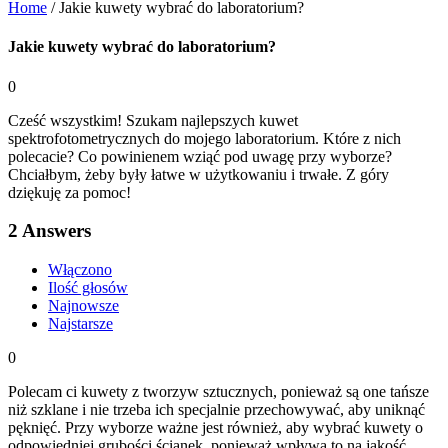
Home
/
Jakie kuwety wybrać do laboratorium?
Jakie kuwety wybrać do laboratorium?
0
Cześć wszystkim! Szukam najlepszych kuwet
spektrofotometrycznych do mojego laboratorium. Które z nich
polecacie? Co powinienem wziąć pod uwagę przy wyborze?
Chciałbym, żeby były łatwe w użytkowaniu i trwałe. Z góry
dziękuję za pomoc!
2
Answers
Włączono
Ilość głosów
Najnowsze
Najstarsze
0
Polecam ci kuwety z tworzyw sztucznych, ponieważ są one tańsze
niż szklane i nie trzeba ich specjalnie przechowywać, aby uniknąć
pęknięć. Przy wyborze ważne jest również, aby wybrać kuwety o
odpowiedniej grubości ścianek, ponieważ wpływa to na jakość