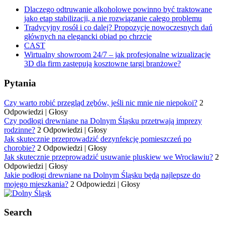
Dlaczego odtruwanie alkoholowe powinno być traktowane
jako etap stabilizacji, a nie rozwiązanie całego problemu
Tradycyjny rosół i co dalej? Propozycje nowoczesnych dań
głównych na elegancki obiad po chrzcie
CAST
Wirtualny showroom 24/7 – jak profesjonalne wizualizacje
3D dla firm zastępują kosztowne targi branżowe?
Pytania
Czy warto robić przegląd zębów, jeśli nic mnie nie niepokoi?
2
Odpowiedzi
|
Głosy
Czy podłogi drewniane na Dolnym Śląsku przetrwają imprezy
rodzinne?
2 Odpowiedzi
|
Głosy
Jak skutecznie przeprowadzić dezynfekcję pomieszczeń po
chorobie?
2 Odpowiedzi
|
Głosy
Jak skutecznie przeprowadzić usuwanie pluskiew we Wrocławiu?
2
Odpowiedzi
|
Głosy
Jakie podłogi drewniane na Dolnym Śląsku będą najlepsze do
mojego mieszkania?
2 Odpowiedzi
|
Głosy
Search