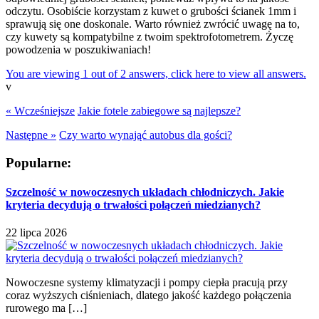
odczytu. Osobiście korzystam z kuwet o grubości ścianek 1mm i
sprawują się one doskonale. Warto również zwrócić uwagę na to,
czy kuwety są kompatybilne z twoim spektrofotometrem. Życzę
powodzenia w poszukiwaniach!
You are viewing 1 out of 2 answers, click here to view all answers.
v
« Wcześniejsze
Jakie fotele zabiegowe są najlepsze?
Następne »
Czy warto wynająć autobus dla gości?
Popularne:
Szczelność w nowoczesnych układach chłodniczych. Jakie
kryteria decydują o trwałości połączeń miedzianych?
22 lipca 2026
Nowoczesne systemy klimatyzacji i pompy ciepła pracują przy
coraz wyższych ciśnieniach, dlatego jakość każdego połączenia
rurowego ma […]