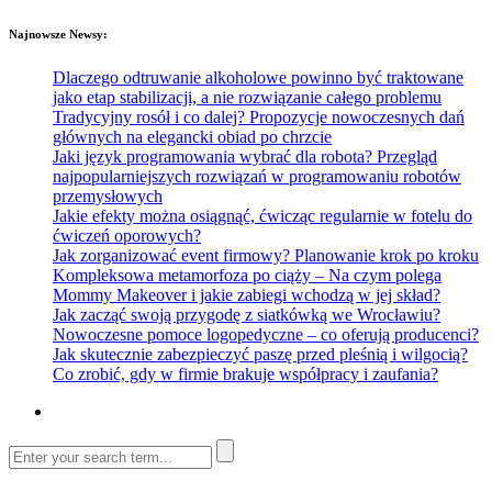
Najnowsze Newsy:
Dlaczego odtruwanie alkoholowe powinno być traktowane
jako etap stabilizacji, a nie rozwiązanie całego problemu
Tradycyjny rosół i co dalej? Propozycje nowoczesnych dań
głównych na elegancki obiad po chrzcie
Jaki język programowania wybrać dla robota? Przegląd
najpopularniejszych rozwiązań w programowaniu robotów
przemysłowych
Jakie efekty można osiągnąć, ćwicząc regularnie w fotelu do
ćwiczeń oporowych?
Jak zorganizować event firmowy? Planowanie krok po kroku
Kompleksowa metamorfoza po ciąży – Na czym polega
Mommy Makeover i jakie zabiegi wchodzą w jej skład?
Jak zacząć swoją przygodę z siatkówką we Wrocławiu?
Nowoczesne pomoce logopedyczne – co oferują producenci?
Jak skutecznie zabezpieczyć paszę przed pleśnią i wilgocią?
Co zrobić, gdy w firmie brakuje współpracy i zaufania?