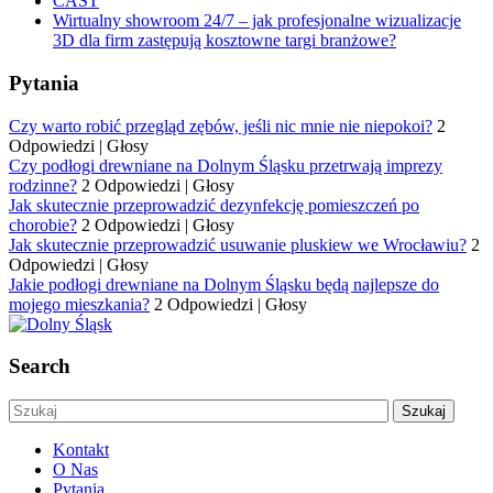
CAST
Wirtualny showroom 24/7 – jak profesjonalne wizualizacje
3D dla firm zastępują kosztowne targi branżowe?
Pytania
Czy warto robić przegląd zębów, jeśli nic mnie nie niepokoi?
2
Odpowiedzi
|
Głosy
Czy podłogi drewniane na Dolnym Śląsku przetrwają imprezy
rodzinne?
2 Odpowiedzi
|
Głosy
Jak skutecznie przeprowadzić dezynfekcję pomieszczeń po
chorobie?
2 Odpowiedzi
|
Głosy
Jak skutecznie przeprowadzić usuwanie pluskiew we Wrocławiu?
2
Odpowiedzi
|
Głosy
Jakie podłogi drewniane na Dolnym Śląsku będą najlepsze do
mojego mieszkania?
2 Odpowiedzi
|
Głosy
Search
Kontakt
O Nas
Pytania