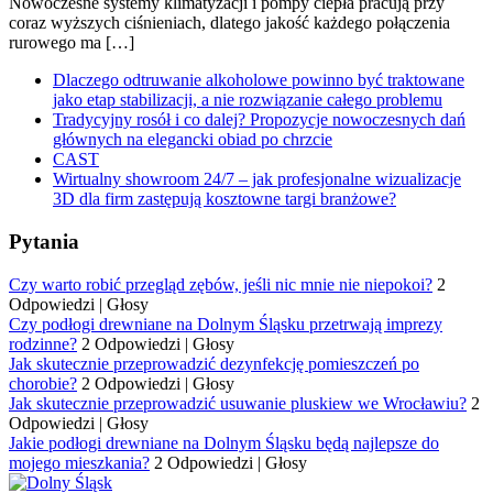
Nowoczesne systemy klimatyzacji i pompy ciepła pracują przy
coraz wyższych ciśnieniach, dlatego jakość każdego połączenia
rurowego ma […]
Dlaczego odtruwanie alkoholowe powinno być traktowane
jako etap stabilizacji, a nie rozwiązanie całego problemu
Tradycyjny rosół i co dalej? Propozycje nowoczesnych dań
głównych na elegancki obiad po chrzcie
CAST
Wirtualny showroom 24/7 – jak profesjonalne wizualizacje
3D dla firm zastępują kosztowne targi branżowe?
Pytania
Czy warto robić przegląd zębów, jeśli nic mnie nie niepokoi?
2
Odpowiedzi
|
Głosy
Czy podłogi drewniane na Dolnym Śląsku przetrwają imprezy
rodzinne?
2 Odpowiedzi
|
Głosy
Jak skutecznie przeprowadzić dezynfekcję pomieszczeń po
chorobie?
2 Odpowiedzi
|
Głosy
Jak skutecznie przeprowadzić usuwanie pluskiew we Wrocławiu?
2
Odpowiedzi
|
Głosy
Jakie podłogi drewniane na Dolnym Śląsku będą najlepsze do
mojego mieszkania?
2 Odpowiedzi
|
Głosy