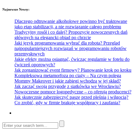
Najnowsze Newsy:
Dlaczego odtruwanie alkoholowe powinno być traktowane
jako etap stabilizacji, a nie rozwiązanie całego problemu
Tradycyjny rosół i co dalej? Propozycje nowoczesnych dań
głównych na elegancki obiad po chrzcie
Jaki język programowania wybrać dla robota? Przegląd
najpopularniejszych rozwiązań w programowaniu robotów
przemysłowych
Jakie efekty można osiągnąć, ćwicząc regularnie w fotelu do
ćwiczeń oporowych?
Jak zorganizować event firmowy? Planowanie krok po kroku
Kompleksowa metamorfoza po ciąży – Na czym polega
Mommy Makeover i jakie zabiegi wchodzą w jej skład?
Jak zacząć swoją przygodę z siatkówką we Wrocławiu?
Nowoczesne pomoce logopedyczne – co oferują producenci?
Jak skutecznie zabezpieczyć paszę przed pleśnią i wilgocią?
Co zrobić, gdy w firmie brakuje współpracy i zaufania?