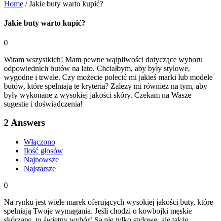
Home
/
Jakie buty warto kupić?
Jakie buty warto kupić?
0
Witam wszystkich! Mam pewne wątpliwości dotyczące wyboru
odpowiednich butów na lato. Chciałbym, aby były stylowe,
wygodne i trwałe. Czy możecie polecić mi jakieś marki lub modele
butów, które spełniają te kryteria? Zależy mi również na tym, aby
były wykonane z wysokiej jakości skóry. Czekam na Wasze
sugestie i doświadczenia!
2
Answers
Włączono
Ilość głosów
Najnowsze
Najstarsze
0
Na rynku jest wiele marek oferujących wysokiej jakości buty, które
spełniają Twoje wymagania. Jeśli chodzi o kowbojki męskie
skórzane, to świetny wybór! Są nie tylko stylowe, ale także