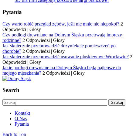
3D dla firm zastępują kosztowne targi branżowe?
Pytania
Czy warto robić przegląd zębów, jeśli nic mnie nie niepokoi?
2
Odpowiedzi
|
Głosy
Czy podłogi drewniane na Dolnym Śląsku przetrwają imprezy
rodzinne?
2 Odpowiedzi
|
Głosy
Jak skutecznie przeprowadzić dezynfekcję pomieszczeń po
chorobie?
2 Odpowiedzi
|
Głosy
Jak skutecznie przeprowadzić usuwanie pluskiew we Wrocławiu?
2
Odpowiedzi
|
Głosy
Jakie podłogi drewniane na Dolnym Śląsku będą najlepsze do
mojego mieszkania?
2 Odpowiedzi
|
Głosy
Search
Kontakt
O Nas
Pytania
Back to Top