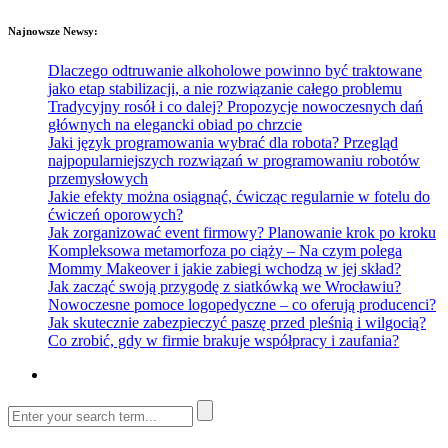
Najnowsze Newsy:
Dlaczego odtruwanie alkoholowe powinno być traktowane
jako etap stabilizacji, a nie rozwiązanie całego problemu
Tradycyjny rosół i co dalej? Propozycje nowoczesnych dań
głównych na elegancki obiad po chrzcie
Jaki język programowania wybrać dla robota? Przegląd
najpopularniejszych rozwiązań w programowaniu robotów
przemysłowych
Jakie efekty można osiągnąć, ćwicząc regularnie w fotelu do
ćwiczeń oporowych?
Jak zorganizować event firmowy? Planowanie krok po kroku
Kompleksowa metamorfoza po ciąży – Na czym polega
Mommy Makeover i jakie zabiegi wchodzą w jej skład?
Jak zacząć swoją przygodę z siatkówką we Wrocławiu?
Nowoczesne pomoce logopedyczne – co oferują producenci?
Jak skutecznie zabezpieczyć paszę przed pleśnią i wilgocią?
Co zrobić, gdy w firmie brakuje współpracy i zaufania?