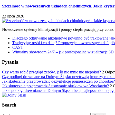
Szczelność w nowoczesnych układach chłodniczych. Jakie kryter
22 lipca 2026
Nowoczesne systemy klimatyzacji i pompy ciepła pracują przy coraz
Dlaczego odtruwanie alkoholowe powinno być traktowane jako e
Tradycyjny rosół i co dalej? Propozycje nowoczesnych dań głó
CAST
Wirtualny showroom 24/7 – jak profesjonalne wizualizacje 3D 
Pytania
Czy warto robić przegląd zębów, jeśli nic mnie nie niepokoi?
2 Odpo
Czy podłogi drewniane na Dolnym Śląsku przetrwają imprezy rodzin
Jak skutecznie przeprowadzić dezynfekcję pomieszczeń po chorobie?
Jak skutecznie przeprowadzić usuwanie pluskiew we Wrocławiu?
2 
Jakie podłogi drewniane na Dolnym Śląsku będą najlepsze do mojeg
Search