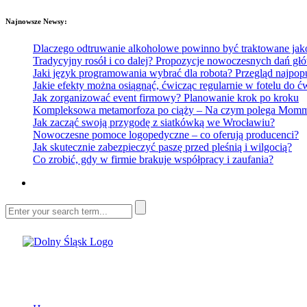
Najnowsze Newsy:
Dlaczego odtruwanie alkoholowe powinno być traktowane jako e
Tradycyjny rosół i co dalej? Propozycje nowoczesnych dań głó
Jaki język programowania wybrać dla robota? Przegląd najp
Jakie efekty można osiągnąć, ćwicząc regularnie w fotelu do
Jak zorganizować event firmowy? Planowanie krok po kroku
Kompleksowa metamorfoza po ciąży – Na czym polega Mommy 
Jak zacząć swoją przygodę z siatkówką we Wrocławiu?
Nowoczesne pomoce logopedyczne – co oferują producenci?
Jak skutecznie zabezpieczyć paszę przed pleśnią i wilgocią?
Co zrobić, gdy w firmie brakuje współpracy i zaufania?
Dolny Śląsk