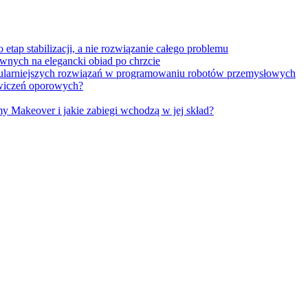
tap stabilizacji, a nie rozwiązanie całego problemu
wnych na elegancki obiad po chrzcie
opularniejszych rozwiązań w programowaniu robotów przemysłowych
 ćwiczeń oporowych?
Makeover i jakie zabiegi wchodzą w jej skład?