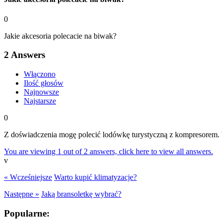
0
Jakie akcesoria polecacie na biwak?
2
Answers
Włączono
Ilość głosów
Najnowsze
Najstarsze
0
Z doświadczenia mogę polecić lodówkę turystyczną z kompresorem. W s
You are viewing 1 out of 2 answers, click here to view all answers.
v
« Wcześniejsze
Warto kupić klimatyzacje?
Następne »
Jaką bransoletkę wybrać?
Popularne: