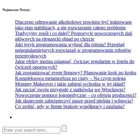
Najnowsze Newsy:
Dlaczego odtruwanie alkoholowe powinno być traktowane
jako etap stabilizacji, a nie rozwiązanie całego problemu
Tradycyjny rosół i co dalej? Propozycje nowoczesnych dań
głównych na elegancki obiad po chrzcie
Jaki język programowania wybrać dla robota? Przegląd
najpopularniejszych rozwiązań w programowaniu robotów
przemysłowych
Jakie efekty można osiągnąć, ćwicząc regularnie w fotelu do
ćwiczeń oporowych?
Jak zorganizować event firmowy? Planowanie krok po kroku
Kompleksowa metamorfoza po ciąży – Na czym polega
Mommy Makeover i jakie zabiegi wchodzą w jej skład?
Jak zacząć swoją przygodę z siatkówką we Wrocławiu?
Nowoczesne pomoce logopedyczne – co oferują producenci?
Jak skutecznie zabezpieczyć paszę przed pleśnią i wilgocią?
Co zrobić, gdy w firmie brakuje współpracy i zaufania?