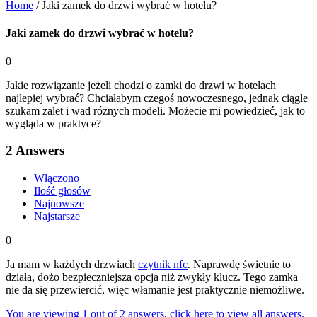
Home
/
Jaki zamek do drzwi wybrać w hotelu?
Jaki zamek do drzwi wybrać w hotelu?
0
Jakie rozwiązanie jeżeli chodzi o zamki do drzwi w hotelach
najlepiej wybrać? Chciałabym czegoś nowoczesnego, jednak ciągle
szukam zalet i wad różnych modeli. Możecie mi powiedzieć, jak to
wygląda w praktyce?
2
Answers
Włączono
Ilość głosów
Najnowsze
Najstarsze
0
Ja mam w każdych drzwiach
czytnik nfc
. Naprawdę świetnie to
działa, dożo bezpieczniejsza opcja niż zwykły klucz. Tego zamka
nie da się przewiercić, więc włamanie jest praktycznie niemożliwe.
You are viewing 1 out of 2 answers, click here to view all answers.