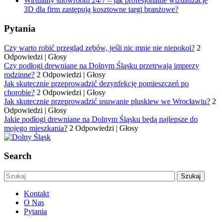
Wirtualny showroom 24/7 – jak profesjonalne wizualizacje
3D dla firm zastępują kosztowne targi branżowe?
Pytania
Czy warto robić przegląd zębów, jeśli nic mnie nie niepokoi?
2
Odpowiedzi
|
Głosy
Czy podłogi drewniane na Dolnym Śląsku przetrwają imprezy
rodzinne?
2 Odpowiedzi
|
Głosy
Jak skutecznie przeprowadzić dezynfekcję pomieszczeń po
chorobie?
2 Odpowiedzi
|
Głosy
Jak skutecznie przeprowadzić usuwanie pluskiew we Wrocławiu?
2
Odpowiedzi
|
Głosy
Jakie podłogi drewniane na Dolnym Śląsku będą najlepsze do
mojego mieszkania?
2 Odpowiedzi
|
Głosy
Search
Kontakt
O Nas
Pytania