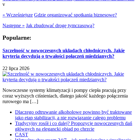
v
« Wcześniejsze
Gdzie organizować spotkania biznesowe?
Następne »
Jak zbudować drogę tymczasową?
Popularne:
Szczelność w nowoczesnych układach chłodniczych. Jakie
kryteria decydują o trwałości połączeń miedzianych?
22 lipca 2026
Nowoczesne systemy klimatyzacji i pompy ciepła pracują przy
coraz wyższych ciśnieniach, dlatego jakość każdego połączenia
rurowego ma […]
Dlaczego odtruwanie alkoholowe powinno być traktowane
jako etap stabilizacji, a nie rozwiązanie całego problemu
Tradycyjny rosół i co dalej? Propozycje nowoczesnych dań
głównych na elegancki obiad po chrzcie
CAST