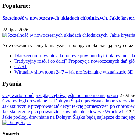
Popularne:
Szczelność w nowoczesnych układach chłodniczych. Jakie kryter
22 lipca 2026
Nowoczesne systemy klimatyzacji i pompy ciepła pracują przy coraz
Dlaczego odtruwanie alkoholowe powinno być traktowane jako e
Tradycyjny rosół i co dalej? Propozycje nowoczesnych dań głó
CAST
Wirtualny showroom 24/7 – jak profesjonalne wizualizacje 3D 
Pytania
Czy warto robić przegląd zębów, jeśli nic mnie nie niepokoi?
2 Odpo
Czy podłogi drewniane na Dolnym Śląsku przetrwają imprezy rodzin
Jak skutecznie przeprowadzić dezynfekcję pomieszczeń po chorobie?
Jak skutecznie przeprowadzić usuwanie pluskiew we Wrocławiu?
2 
Jakie podłogi drewniane na Dolnym Śląsku będą najlepsze do mojeg
Search