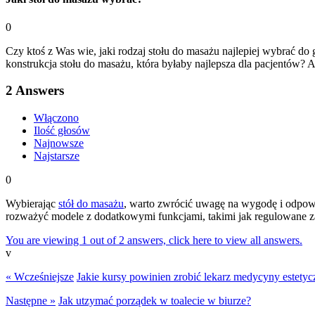
0
Czy ktoś z Was wie, jaki rodzaj stołu do masażu najlepiej wybrać do
konstrukcja stołu do masażu, która byłaby najlepsza dla pacjentów? A
2
Answers
Włączono
Ilość głosów
Najnowsze
Najstarsze
0
Wybierając
stół do masażu
, warto zwrócić uwagę na wygodę i odpowie
rozważyć modele z dodatkowymi funkcjami, takimi jak regulowane za
You are viewing 1 out of 2 answers, click here to view all answers.
v
« Wcześniejsze
Jakie kursy powinien zrobić lekarz medycyny estetyc
Następne »
Jak utzymać porządek w toalecie w biurze?