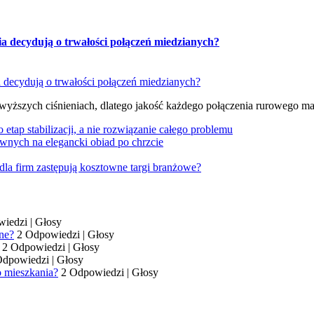
ia decydują o trwałości połączeń miedzianych?
 wyższych ciśnieniach, dlatego jakość każdego połączenia rurowego m
tap stabilizacji, a nie rozwiązanie całego problemu
wnych na elegancki obiad po chrzcie
dla firm zastępują kosztowne targi branżowe?
wiedzi
|
Głosy
ne?
2 Odpowiedzi
|
Głosy
2 Odpowiedzi
|
Głosy
Odpowiedzi
|
Głosy
o mieszkania?
2 Odpowiedzi
|
Głosy