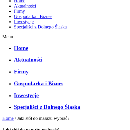
Home
Aktualności
Firmy
Gospodarka i Biznes
Inwestycje
Specjaliści z Dolnego Śląska
Menu
Home
Aktualności
Firmy
Gospodarka i Biznes
Inwestycje
Specjaliści z Dolnego Śląska
Home
/
Jaki stół do masażu wybrać?
Jaki stół do masażu wybrać?