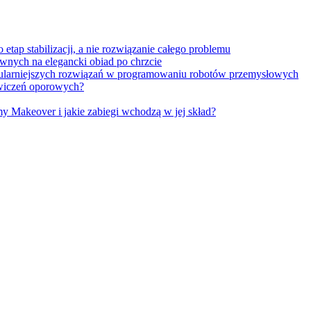
tap stabilizacji, a nie rozwiązanie całego problemu
wnych na elegancki obiad po chrzcie
opularniejszych rozwiązań w programowaniu robotów przemysłowych
 ćwiczeń oporowych?
Makeover i jakie zabiegi wchodzą w jej skład?