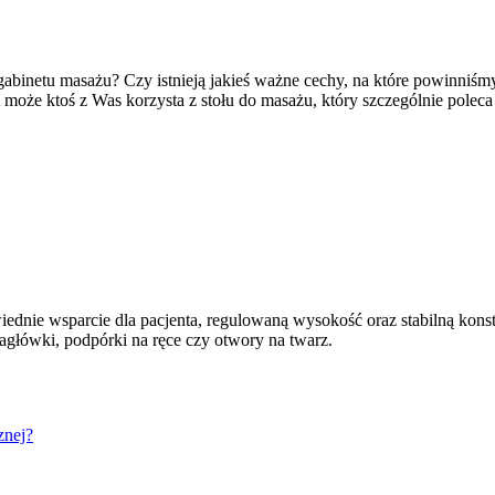
 gabinetu masażu? Czy istnieją jakieś ważne cechy, na które powinniś
 może ktoś z Was korzysta z stołu do masażu, który szczególnie poleca
dnie wsparcie dla pacjenta, regulowaną wysokość oraz stabilną konst
główki, podpórki na ręce czy otwory na twarz.
znej?