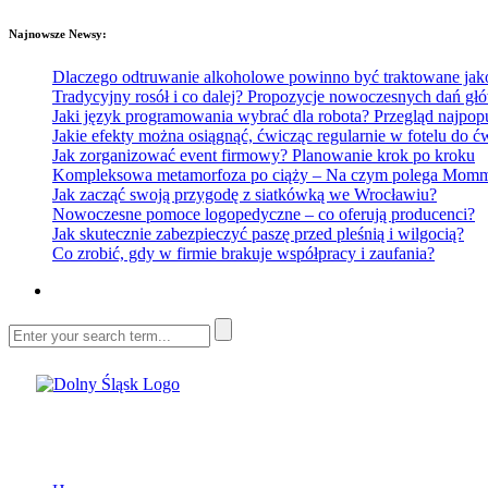
Najnowsze Newsy:
Dlaczego odtruwanie alkoholowe powinno być traktowane jako e
Tradycyjny rosół i co dalej? Propozycje nowoczesnych dań głó
Jaki język programowania wybrać dla robota? Przegląd najp
Jakie efekty można osiągnąć, ćwicząc regularnie w fotelu do
Jak zorganizować event firmowy? Planowanie krok po kroku
Kompleksowa metamorfoza po ciąży – Na czym polega Mommy 
Jak zacząć swoją przygodę z siatkówką we Wrocławiu?
Nowoczesne pomoce logopedyczne – co oferują producenci?
Jak skutecznie zabezpieczyć paszę przed pleśnią i wilgocią?
Co zrobić, gdy w firmie brakuje współpracy i zaufania?
Dolny Śląsk